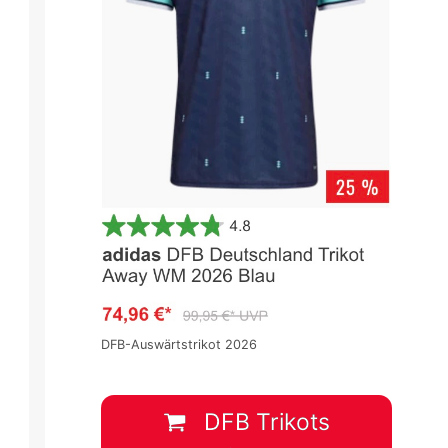
Serie A 2023/2024
Serie A 2023/2024
Spieltag 20
Spieltag 20
2
:
1
2
:
2
CAG
BOL
FLO
UDI
DFB-Auswärtstrikot 2026
14 Jan.
-
13:00
14 Jan.
-
16:00
DFB Trikots