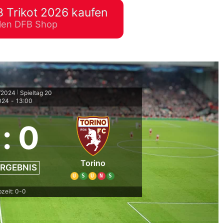
 Trikot 2026 kaufen
lplan Excel – kostenlos
ellen DFB Shop
 automatisch ausfüllen
/2024
Spieltag 20
|
024
-
13:00
:
0
Torino
RGEBNIS
U
S
U
N
S
zeit: 0-0