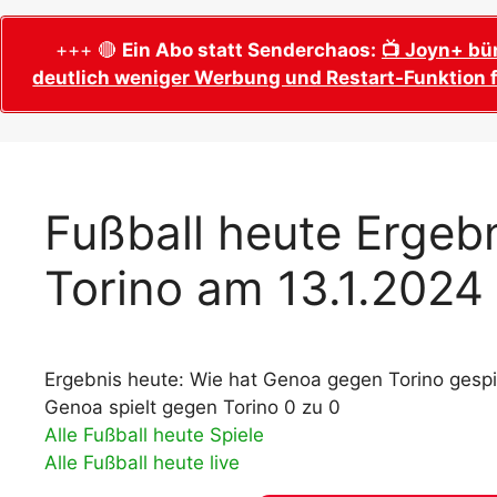
WM 2026 Sech
Termine, Ans
Wer wird Fußball-Weltmeister 2026?
+++ 🔴
Ein Abo statt Senderchaos:
📺 Joyn+ bü
deutlich weniger Werbung und Restart-Funktion f
WM 2026 Acht
Alle WM 2026 Trainer
Termine, Ans
Panini WM 2026 Sticker
WM 2026 Vier
Spielorte, T
Panini WM 2026 Stickerkollektion
WM 2026 Halb
Alle Fußball Weltmeister
Fußball heute Ergeb
Anstoßzeiten
Adidas Trionda: offizielle WM 2026
Torino am 13.1.2024
WM 2026 Spie
Spielball
Spielort Mia
Alle Nationalspieler der FIFA Fußball WM
WM 2026 Fina
2026
Weltmeister, 
Ergebnis heute: Wie hat Genoa gegen Torino gespi
WM 2026 Qualifikation in Europa: Tabelle
Fußball WM 
& Spielplan
Genoa spielt gegen Torino 0 zu 0
Ausfüllen &
Alle Fußball heute Spiele
Alle Fußball heute live
Fußball WM 20
PDF zum Dow