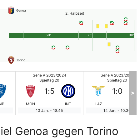
Genoa
2. Halbzeit
60'
75'
90'
Torino
Serie A 2023/2024
Serie A 2023/2024
Spieltag 20
Spieltag 20
1
:
5
1
:
0
>
MP
MON
INT
LAZ
LEC
13 Jan.
-
18:45
14 Jan.
-
10:30
iel Genoa gegen Torino