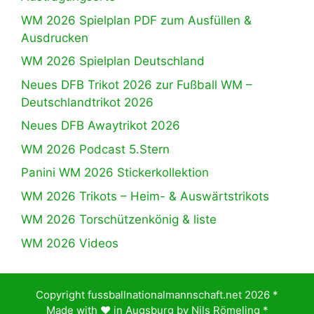
WM 2026 Spielplan PDF zum Ausfüllen &
Ausdrucken
WM 2026 Spielplan Deutschland
Neues DFB Trikot 2026 zur Fußball WM –
Deutschlandtrikot 2026
Neues DFB Awaytrikot 2026
WM 2026 Podcast 5.Stern
Panini WM 2026 Stickerkollektion
WM 2026 Trikots – Heim- & Auswärtstrikots
WM 2026 Torschützenkönig & liste
WM 2026 Videos
Copyright fussballnationalmannschaft.net 2026 *
Made with ♥️ in Augsburg by
Nils Römeling
*