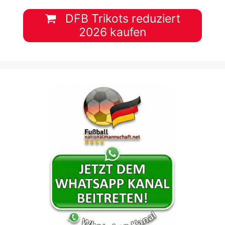
DFB Trikots reduziert
2026 kaufen