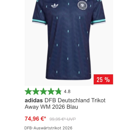
DFB-Auswärtstrikot 2026