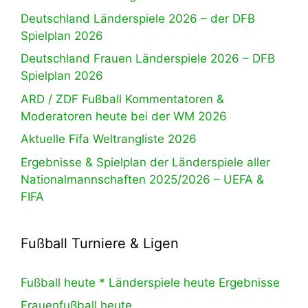
Deutschland Länderspiele 2026 – der DFB
Spielplan 2026
Deutschland Frauen Länderspiele 2026 – DFB
Spielplan 2026
ARD / ZDF Fußball Kommentatoren &
Moderatoren heute bei der WM 2026
Aktuelle Fifa Weltrangliste 2026
Ergebnisse & Spielplan der Länderspiele aller
Nationalmannschaften 2025/2026 – UEFA &
FIFA
Fußball Turniere & Ligen
Fußball heute * Länderspiele heute Ergebnisse
Frauenfußball heute