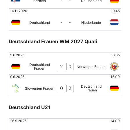
-
-
Serbien
Deutschland
16.11.2026
19:45
-
-
Deutschland
Niederlande
Deutschland Frauen WM 2027 Quali
5.6.2026
18:35
Deutschland
2
0
Norwegen Frauen
Frauen
9.6.2026
16:00
Deutschland
0
2
Slowenien Frauen
Frauen
Deutschland U21
26.9.2026
14:00