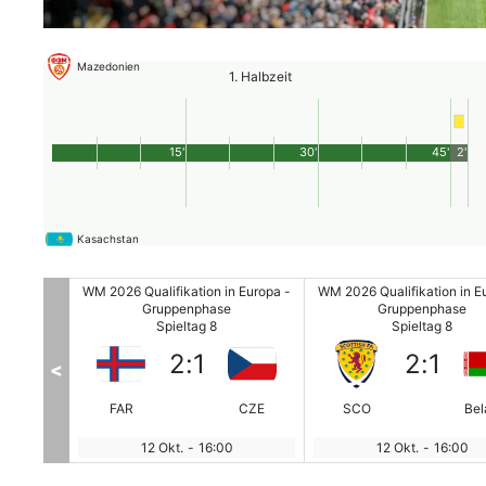
Mazedonien
1. Halbzeit
15'
30'
45'
2'
Kasachstan
 Europa -
WM 2026 Qualifikation in Europa -
WM 2026 Qualifikation in E
Gruppenphase
Gruppenphase
Spieltag 8
Spieltag 8
2
:
1
2
:
1
<
Zypern
FAR
CZE
SCO
Bel
12 Okt.
-
16:00
12 Okt.
-
16:00