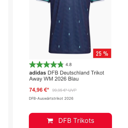
pa -
WM 2026 Qualifikation in Europa -
WM 2026 Qualifikation in Europa
Gruppenphase
Gruppenphase
Spieltag 8
Spieltag 8
0
:
2
3
:
0
DFB-Auswärtstrikot 2026
LIT
POL
CRO
Gibraltar
12 Okt.
-
18:45
12 Okt.
-
18:45
DFB Trikots