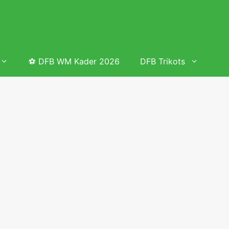
⚽ DFB WM Kader 2026
DFB Trikots
 & Tabelle
Frauenfußball heute
Deutschland Frauen Fußball Nationalmannschaft
 & Tabelle
Deutschland Frauen Länderspiele 2026 – DFB Spielplan
2026
lplan &
Deutschland Frauen Länderspiele 2025 – DFB Spielplan
2025
lplan &
Deutsche Frauen Nationalmannschaft DFB Kader 2025 &
Erfolge
elplan &