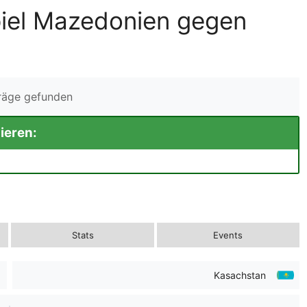
piel Mazedonien gegen
träge gefunden
ieren:
Stats
Events
Kasachstan