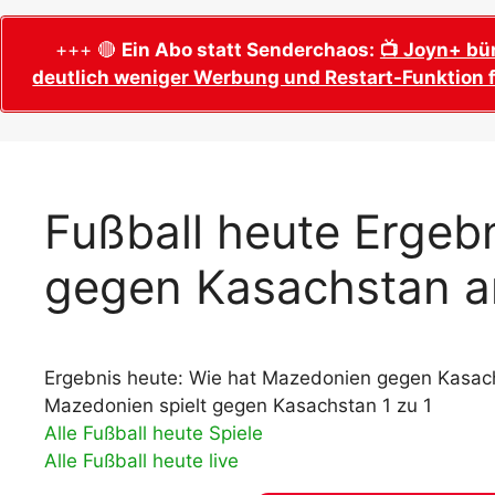
WM 2026 Sech
Termine, Ans
Wer wird Fußball-Weltmeister 2026?
+++ 🔴
Ein Abo statt Senderchaos:
📺 Joyn+ bü
deutlich weniger Werbung und Restart-Funktion f
WM 2026 Acht
Alle WM 2026 Trainer
Termine, Ans
Panini WM 2026 Sticker
WM 2026 Vier
Spielorte, T
Panini WM 2026 Stickerkollektion
WM 2026 Halb
Alle Fußball Weltmeister
Fußball heute Ergeb
Anstoßzeiten
Adidas Trionda: offizielle WM 2026
gegen Kasachstan a
WM 2026 Spie
Spielball
Spielort Mia
Alle Nationalspieler der FIFA Fußball WM
WM 2026 Fina
2026
Weltmeister, 
Ergebnis heute: Wie hat Mazedonien gegen Kasach
WM 2026 Qualifikation in Europa: Tabelle
Fußball WM 
& Spielplan
Mazedonien spielt gegen Kasachstan 1 zu 1
Ausfüllen &
Alle Fußball heute Spiele
Alle Fußball heute live
Fußball WM 20
PDF zum Dow