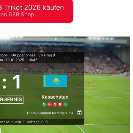
 Trikot 2026 kaufen
lplan Excel – kostenlos
ellen DFB Shop
 automatisch ausfüllen
uropa - Gruppenphase
Spieltag 8
|
na
13.10.2025
-
18:45
|
:
1
Kasachstan
RGEBNIS
S
N
N
N
S
Dinmukhamed Karaman
54'
tinez Munuera
Halbzeit: 0-0
|