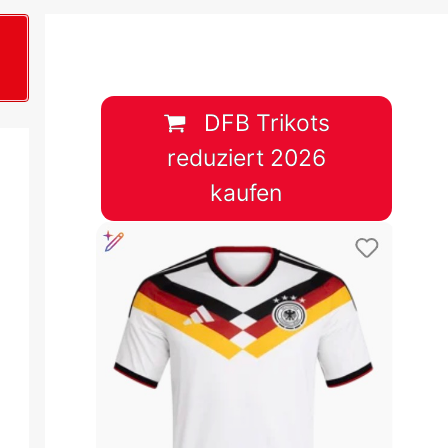
B
plan &
lplan &
DFB Trikots
reduziert 2026
lplan &
kaufen
 & Tabelle
 & Tabelle
 & Tabelle
 & Tabelle