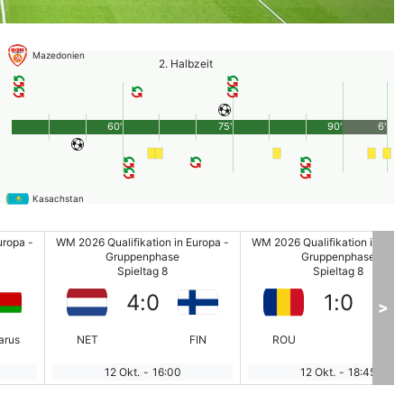
Mazedonien
2. Halbzeit
60'
75'
90'
6'
Kasachstan
uropa -
WM 2026 Qualifikation in Europa -
WM 2026 Qualifikation in Euro
Gruppenphase
Gruppenphase
Spieltag 8
Spieltag 8
4
:
0
1
:
0
>
arus
NET
FIN
ROU
AT
12 Okt.
-
16:00
12 Okt.
-
18:45