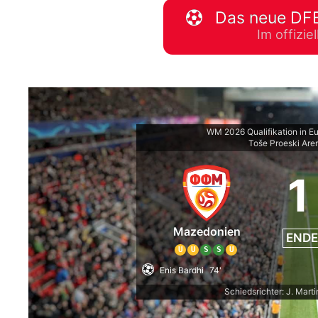
Das neue DFB
WM 2026 Spie
Im offizi
downloaden &
WM 2026 Qualifikation in E
Toše Proeski Are
1
Mazedonien
ENDE
U
U
S
S
U
Enis Bardhi
74'
Schiedsrichter: J. Mar