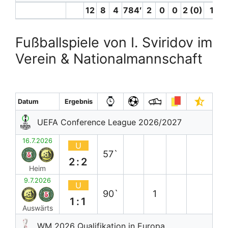
12
8
4
784′
2
0
0
2 (0)
1
Fußballspiele von I. Sviridov im
Verein & Nationalmannschaft
Datum
Ergebnis
UEFA Conference League 2026/2027
16.7.2026
U
57`
2:2
Heim
9.7.2026
U
90`
1
1:1
Auswärts
WM 2026 Qualifikation in Europa