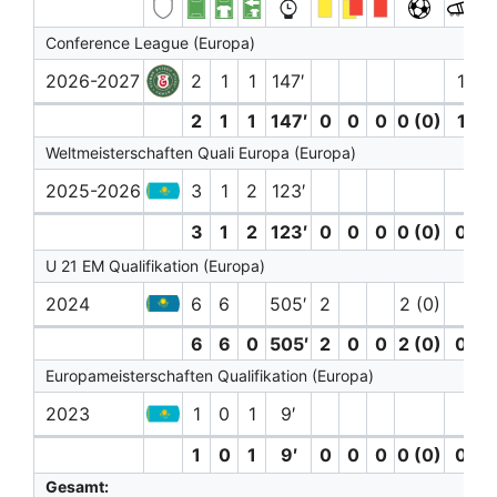
Conference League (Europa)
2026-2027
2
1
1
147′
1
2
1
1
147′
0
0
0
0 (0)
1
Weltmeisterschaften Quali Europa (Europa)
2025-2026
3
1
2
123′
3
1
2
123′
0
0
0
0 (0)
0
U 21 EM Qualifikation (Europa)
2024
6
6
505′
2
2 (0)
6
6
0
505′
2
0
0
2 (0)
0
Europameisterschaften Qualifikation (Europa)
2023
1
0
1
9′
1
0
1
9′
0
0
0
0 (0)
0
Gesamt: