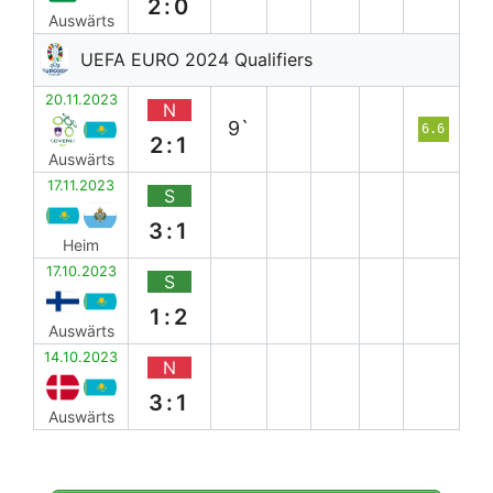
2:0
Auswärts
UEFA EURO 2024 Qualifiers
20.11.2023
N
9`
6.6
2:1
Auswärts
17.11.2023
S
3:1
Heim
17.10.2023
S
1:2
Auswärts
14.10.2023
N
3:1
Auswärts