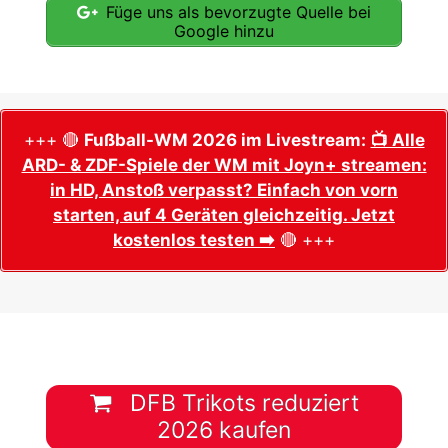
Füge uns als bevorzugte Quelle bei
Google hinzu
+++ 🔴
Fußball-WM 2026 im Livestream:
📺 Alle
ARD- & ZDF-Spiele der WM mit Joyn+ streamen:
in HD, Anstoß verpasst? Einfach von vorn
starten, auf 4 Geräten gleichzeitig. Jetzt
kostenlos testen ➡️
🔴 +++
DFB Trikots reduziert
2026 kaufen