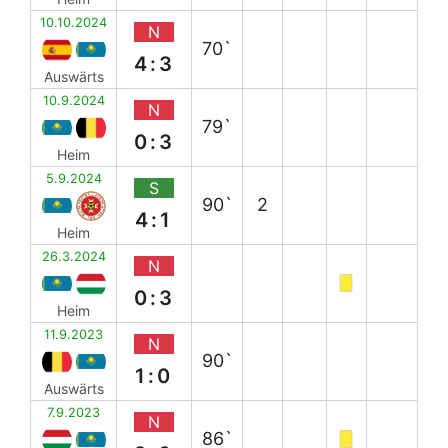
10.10.2024
N
70`
4:3
Auswärts
10.9.2024
N
79`
0:3
Heim
5.9.2024
S
90`
2
4:1
Heim
26.3.2024
N
0:3
Heim
11.9.2023
N
90`
1:0
Auswärts
7.9.2023
N
86`