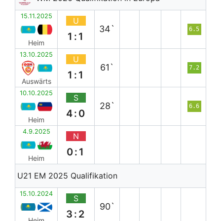
15.11.2025
U
34`
6.5
1:1
Heim
13.10.2025
U
61`
7.2
1:1
Auswärts
10.10.2025
S
28`
6.6
4:0
Heim
4.9.2025
N
0:1
Heim
U21 EM 2025 Qualifikation
15.10.2024
S
90`
3:2
Heim