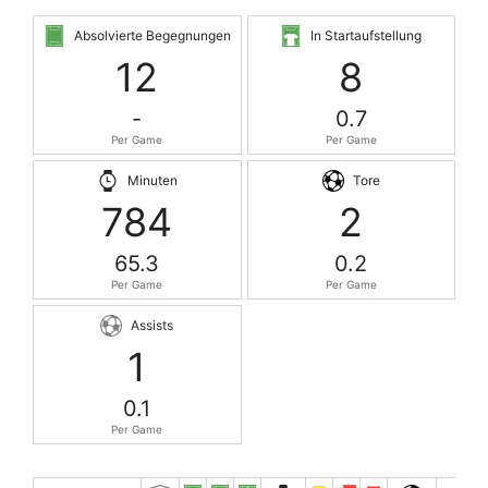
Absolvierte Begegnungen
In Startaufstellung
12
8
-
0.7
Per Game
Per Game
Minuten
Tore
784
2
65.3
0.2
Per Game
Per Game
Assists
1
0.1
Per Game