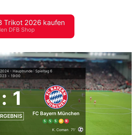
lplan Excel – kostenlos
 automatisch ausfüllen
 Trikot 2026 kaufen
ellen DFB Shop
2024 - Hauptrunde
Spieltag 6
|
2023
-
19:00
:
1
FC Bayern München
RGEBNIS
S
S
S
U
N
K. Coman
71'