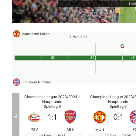
Halb
Manchester United
1. Halbzeit
15'
30'
45'
FC Bayern München
3/2024 -
Champions League 2023/2024 -
Champions League 2023/
Hauptrunde
Hauptrunde
Spieltag 6
Spieltag 6
1
:
1
0
:
1
<
SEV
PSV
ARS
MUN
F
12 Dez.
-
16:45
12 Dez.
-
19:00