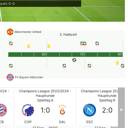
zeit: 0-0
Manchester United
2. Halbzeit
60'
75'
90'
FC Bayern München
2024 -
Champions League 2023/2024 -
Champions League 2023/202
Hauptrunde
Hauptrunde
Spieltag 6
Spieltag 6
1
:
0
2
:
0
>
CB
COP
GAL
SSC
BR
12 Dez.
-
19:00
12 Dez.
-
19:00