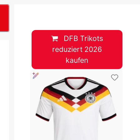
B
plan &
lplan &
DFB Trikots
reduziert 2026
lplan &
kaufen
 & Tabelle
 & Tabelle
 & Tabelle
 & Tabelle