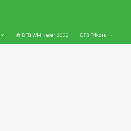
⚽ DFB WM Kader 2026
DFB Trikots
 & Tabelle
Frauenfußball heute
Deutschland Frauen Fußball Nationalmannschaft
 & Tabelle
Deutschland Frauen Länderspiele 2026 – DFB Spielplan
2026
lplan &
Deutschland Frauen Länderspiele 2025 – DFB Spielplan
2025
lplan &
Deutsche Frauen Nationalmannschaft DFB Kader 2025 &
Erfolge
elplan &