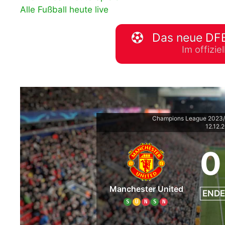
Alle Fußball heute live
WM 2026 Spie
downloaden &
Das neue DFB
Im offizi
Champions League 2023/
12.12.
0
Manchester United
ENDE
S
U
N
S
N