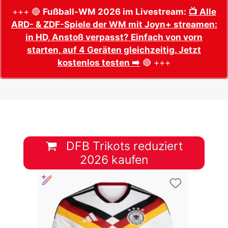
+++ 🔴
Fußball-WM 2026 im Livestream:
📺 Alle
ARD- & ZDF-Spiele der WM mit Joyn+ streamen:
in HD, Anstoß verpasst? Einfach von vorn
starten, auf 4 Geräten gleichzeitig. Jetzt
kostenlos testen ➡️
🔴 +++
DFB Trikots reduziert
2026 kaufen