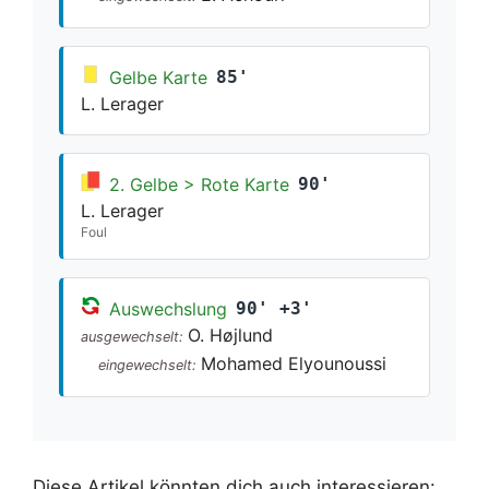
Gelbe Karte
85'
L. Lerager
2. Gelbe > Rote Karte
90'
L. Lerager
Foul
Auswechslung
90' +3'
O. Højlund
ausgewechselt:
Mohamed Elyounoussi
eingewechselt:
Diese Artikel könnten dich auch interessieren: