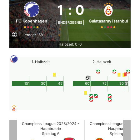
1
:
0
FC Kopenhagen
Galatasaray Istanbul
ENDERGEBNIS
L. Lerager
58'
Halbzeit: 0-0
1. Halbzeit
2. Halbzeit
15'
30'
45'
60'
75'
90'
3'
2024 -
Champions League 2023/2024 -
Champions League 2023/20
Hauptrunde
Hauptrunde
Spieltag 6
Spieltag 6