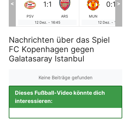
0
:
1
1
:
0
<
>
ARS
MUN
FCB
COP
GA
12 Dez.
-
19:00
12 Dez.
-
19:00
Nachrichten über das Spiel
FC Kopenhagen gegen
Galatasaray Istanbul
Keine Beiträge gefunden
Dieses Fußball-Video könnte dich
interessieren: