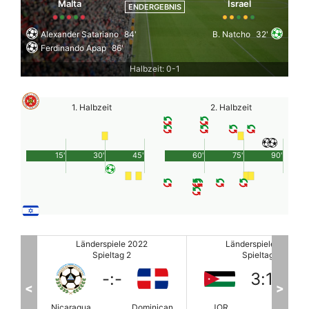
Malta
Israel
ENDERGEBNIS
Alexander Satariano
84'
B. Natcho
32'
Ferdinando Apap
86'
Halbzeit: 0-1
1. Halbzeit
2. Halbzeit
15'
30'
45'
60'
75'
90'
Länderspiele 2022
Länderspiele 2022
Spieltag 2
Spieltag 2
3
:
1
1
:
0
<
>
inican
JOR
NZL
Suriname
Barba