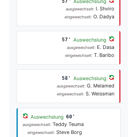
57'
Auswechslung
I. Shviro
ausgewechselt:
O. Dadya
eingewechselt:
57'
Auswechslung
E. Dasa
ausgewechselt:
T. Baribo
eingewechselt:
58'
Auswechslung
G. Melamed
ausgewechselt:
S. Weissman
eingewechselt:
Auswechslung
60'
Teddy Teuma
ausgewechselt:
Steve Borg
eingewechselt: