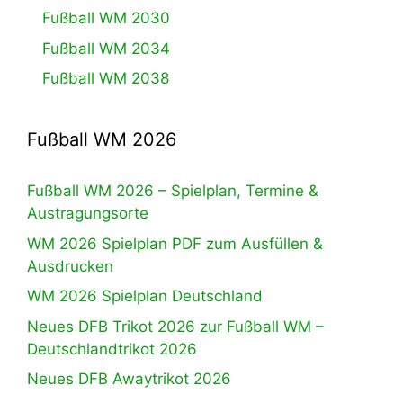
Fußball WM 2030
Fußball WM 2034
Fußball WM 2038
Fußball WM 2026
Fußball WM 2026 – Spielplan, Termine &
Austragungsorte
WM 2026 Spielplan PDF zum Ausfüllen &
Ausdrucken
WM 2026 Spielplan Deutschland
Neues DFB Trikot 2026 zur Fußball WM –
Deutschlandtrikot 2026
Neues DFB Awaytrikot 2026