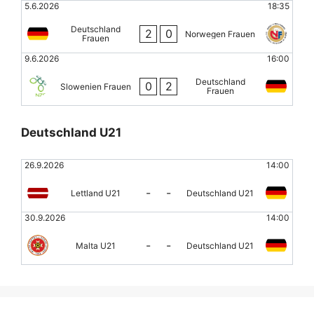
5.6.2026
18:35
Deutschland
2
0
Norwegen Frauen
Frauen
9.6.2026
16:00
Deutschland
0
2
Slowenien Frauen
Frauen
Deutschland U21
26.9.2026
14:00
-
-
Lettland U21
Deutschland U21
30.9.2026
14:00
-
-
Malta U21
Deutschland U21