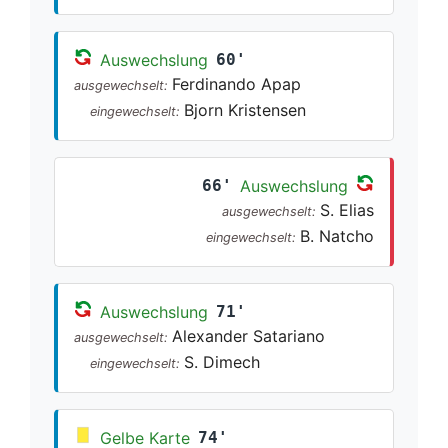
Auswechslung
60'
Ferdinando Apap
ausgewechselt:
Bjorn Kristensen
eingewechselt:
66'
Auswechslung
S. Elias
ausgewechselt:
B. Natcho
eingewechselt:
Auswechslung
71'
Alexander Satariano
ausgewechselt:
S. Dimech
eingewechselt:
Gelbe Karte
74'