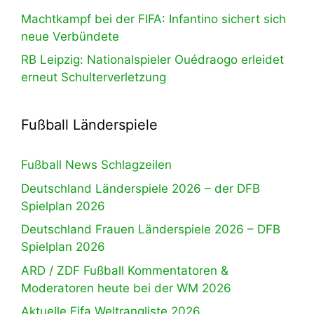
Machtkampf bei der FIFA: Infantino sichert sich
neue Verbündete
RB Leipzig: Nationalspieler Ouédraogo erleidet
erneut Schulterverletzung
Fußball Länderspiele
Fußball News Schlagzeilen
Deutschland Länderspiele 2026 – der DFB
Spielplan 2026
Deutschland Frauen Länderspiele 2026 – DFB
Spielplan 2026
ARD / ZDF Fußball Kommentatoren &
Moderatoren heute bei der WM 2026
Aktuelle Fifa Weltrangliste 2026