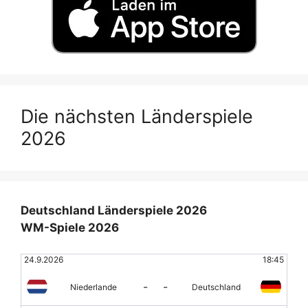
Die nächsten Länderspiele
2026
Deutschland Länderspiele 2026
WM-Spiele 2026
24.9.2026
18:45
-
-
Niederlande
Deutschland