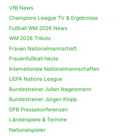
VfB News
Champions League TV & Ergebnisse
Fußball WM 2026 News
WM 2026 Trikots
Frauen Nationalmannschaft
Frauenfußball heute
Internationale Nationalmannschaften
UEFA Nations League
Bundestrainer Julian Nagelsmann
Bundestrainer Jürgen Klopp
DFB Pressekonferenzen
Länderspiele & Termine
Nationalspieler