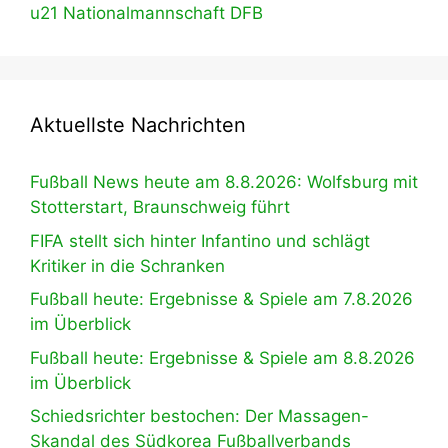
u21 Nationalmannschaft DFB
Aktuellste Nachrichten
Fußball News heute am 8.8.2026: Wolfsburg mit
Stotterstart, Braunschweig führt
FIFA stellt sich hinter Infantino und schlägt
Kritiker in die Schranken
Fußball heute: Ergebnisse & Spiele am 7.8.2026
im Überblick
Fußball heute: Ergebnisse & Spiele am 8.8.2026
im Überblick
Schiedsrichter bestochen: Der Massagen-
Skandal des Südkorea Fußballverbands