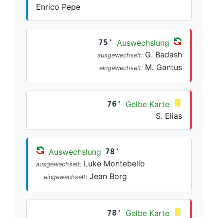
Enrico Pepe
75'
Auswechslung
G. Badash
ausgewechselt:
M. Gantus
eingewechselt:
76'
Gelbe Karte
S. Elias
Auswechslung
78'
Luke Montebello
ausgewechselt:
Jean Borg
eingewechselt:
78'
Gelbe Karte