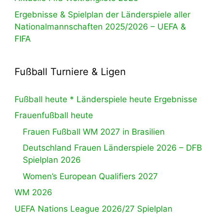
Ergebnisse & Spielplan der Länderspiele aller
Nationalmannschaften 2025/2026 – UEFA &
FIFA
Fußball Turniere & Ligen
Fußball heute * Länderspiele heute Ergebnisse
Frauenfußball heute
Frauen Fußball WM 2027 in Brasilien
Deutschland Frauen Länderspiele 2026 – DFB
Spielplan 2026
Women’s European Qualifiers 2027
WM 2026
UEFA Nations League 2026/27 Spielplan