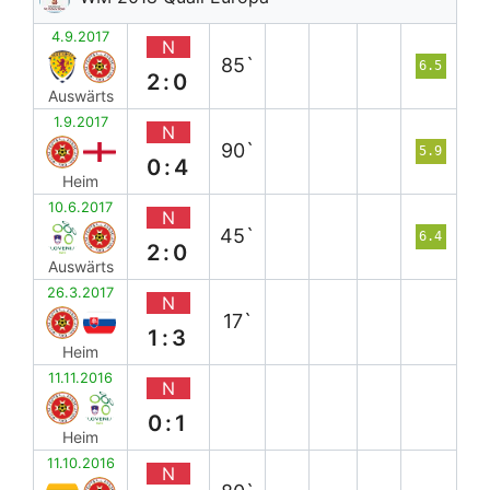
4.9.2017
N
85`
6.5
2:0
Auswärts
1.9.2017
N
90`
5.9
0:4
Heim
10.6.2017
N
45`
6.4
2:0
Auswärts
26.3.2017
N
17`
1:3
Heim
11.11.2016
N
0:1
Heim
11.10.2016
N