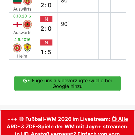
80`
2:0
Auswärts
8.10.2016
N
90`
2:0
Auswärts
4.9.2016
N
1:5
Heim
Füge uns als bevorzugte Quelle bei
Google hinzu
+++ 🔴
Fußball-WM 2026 im Livestream:
📺 Alle
ARD- & ZDF-Spiele der WM mit Joyn+ streamen:
in HD, Anstoß verpasst? Einfach von vorn