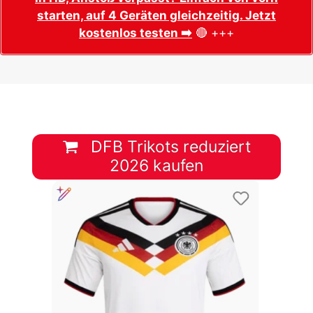
starten, auf 4 Geräten gleichzeitig. Jetzt
kostenlos testen ➡️
🔴 +++
DFB Trikots reduziert
2026 kaufen