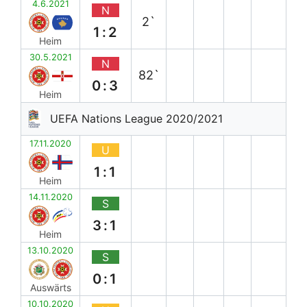
4.6.2021
N
2`
1:2
Heim
30.5.2021
N
82`
0:3
Heim
UEFA Nations League 2020/2021
17.11.2020
U
1:1
Heim
14.11.2020
S
3:1
Heim
13.10.2020
S
0:1
Auswärts
10.10.2020