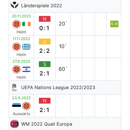
Länderspiele 2022
20.11.2022
N
20`
6.6
0:1
Heim
17.11.2022
U
10`
2:2
Heim
27.9.2022
S
60`
2:1
Heim
UEFA Nations League 2022/2023
23.9.2022
N
2:1
Auswärts
WM 2022 Quali Europa