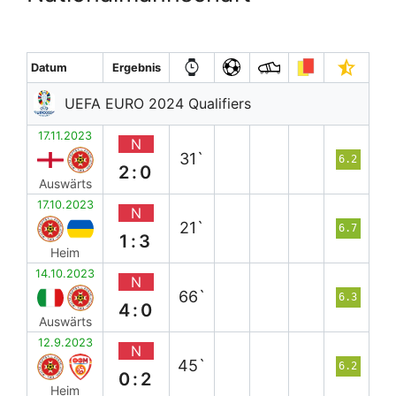
Datum
Ergebnis
UEFA EURO 2024 Qualifiers
17.11.2023
N
31`
6.2
2:0
Auswärts
17.10.2023
N
21`
6.7
1:3
Heim
14.10.2023
N
66`
6.3
4:0
Auswärts
12.9.2023
N
45`
6.2
0:2
Heim