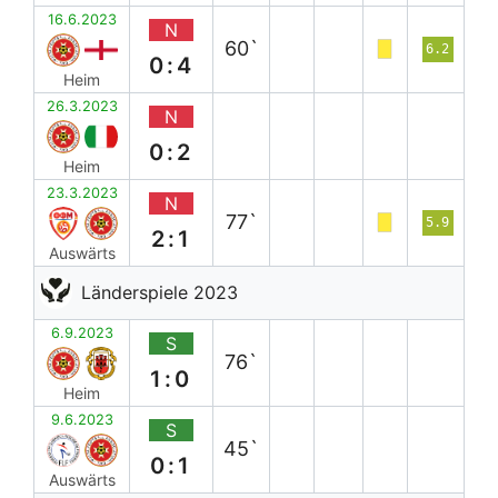
16.6.2023
N
60`
6.2
0:4
Heim
26.3.2023
N
0:2
Heim
23.3.2023
N
77`
5.9
2:1
Auswärts
Länderspiele 2023
6.9.2023
S
76`
1:0
Heim
9.6.2023
S
45`
0:1
Auswärts