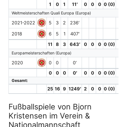
1
0
1
11′
0
0
0
0 (0)
0
Weltmeisterschaften Quali Europa (Europa)
2021-2022
5
3
2
236′
2018
6
5
1
407′
11
8
3
643′
0
0
0
0 (0)
0
Europameisterschaften (Europa)
2020
0
0
0′
0
0
0
0′
0
0
0
0 (0)
0
Gesamt:
25
16
9
1249′
2
0
0
0 (0)
0
Fußballspiele von Bjorn
Kristensen im Verein &
Nationalmannschaft