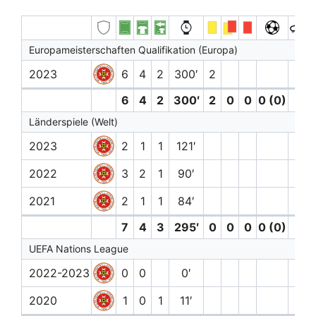
Europameisterschaften Qualifikation (Europa)
2023
6
4
2
300′
2
6
4
2
300′
2
0
0
0 (0)
0
Länderspiele (Welt)
2023
2
1
1
121′
2022
3
2
1
90′
2021
2
1
1
84′
7
4
3
295′
0
0
0
0 (0)
0
UEFA Nations League
2022-2023
0
0
0′
2020
1
0
1
11′