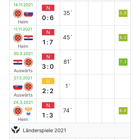
14.11.2021
N
35`
5.9
0:6
Heim
11.11.2021
N
45`
6.2
1:7
Heim
30.3.2021
N
81`
7.3
3:0
Auswärts
27.3.2021
U
1`
2:2
Auswärts
24.3.2021
N
74`
6.0
1:3
Heim
Länderspiele 2021