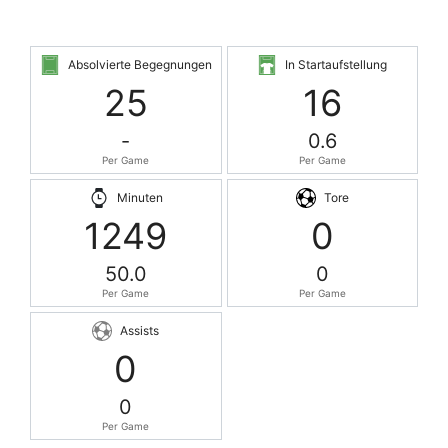
Absolvierte Begegnungen
In Startaufstellung
25
16
-
0.6
Per Game
Per Game
Minuten
Tore
1249
0
50.0
0
Per Game
Per Game
Assists
0
0
Per Game