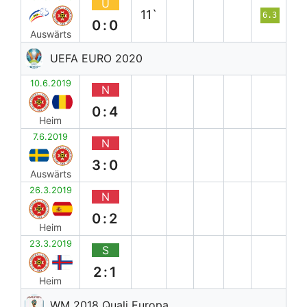
U
11`
6.3
0:0
Auswärts
UEFA EURO 2020
10.6.2019
N
0:4
Heim
7.6.2019
N
3:0
Auswärts
26.3.2019
N
0:2
Heim
23.3.2019
S
2:1
Heim
WM 2018 Quali Europa