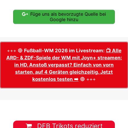
Füge uns als bevorzugte Quelle bei
Google hinzu
+++ 🔴
Fußball-WM 2026 im Livestream:
📺 Alle
ARD- & ZDF-Spiele der WM mit Joyn+ streamen:
in HD, Anstoß verpasst? Einfach von vorn
starten, auf 4 Geräten gleichzeitig. Jetzt
kostenlos testen ➡️
🔴 +++
DFB Trikots reduziert