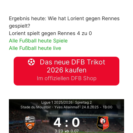
Ergebnis heute: Wie hat Lorient gegen Rennes
gespielt?
Lorient spielt gegen Rennes 4 zu 0
Alle Fußball heute Spiele
Alle Fußball heute live
Das neue DFB Trikot
2026 kaufen
Im offiziellen DFB Shop
Ligue 1 2025/2026
Spieltag 2
|
Stade du Moustoir - Yves Allainmat
24.8.2025
-
13:00
|
4
:
0
3.23
0.07
xG