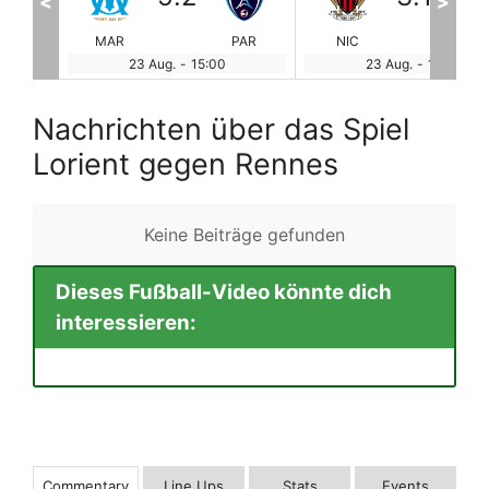
<
>
PAR
NIC
AUX
LYO
ME
23 Aug.
-
17:00
23 Aug.
-
19:05
Nachrichten über das Spiel
Lorient gegen Rennes
Keine Beiträge gefunden
Dieses Fußball-Video könnte dich
interessieren:
Commentary
Line Ups
Stats
Events