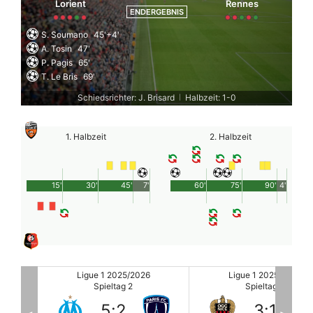
Lorient
Rennes
ENDERGEBNIS
S. Soumano
45'+4'
A. Tosin
47'
P. Pagis
65'
T. Le Bris
69'
Schiedsrichter: J. Brisard
Halbzeit: 1-0
|
1. Halbzeit
2. Halbzeit
15'
30'
45'
7'
60'
75'
90'
4'
Ligue 1 2025/2026
Ligue 1 2025/2026
Spieltag 2
Spieltag 2
3
:
1
3
:
0