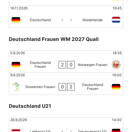
16.11.2026
19:45
-
-
Deutschland
Niederlande
Deutschland Frauen WM 2027 Quali
5.6.2026
18:35
Deutschland
2
0
Norwegen Frauen
Frauen
9.6.2026
16:00
Deutschland
0
2
Slowenien Frauen
Frauen
Deutschland U21
26.9.2026
14:00
-
-
Lettland U21
Deutschland U21