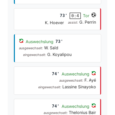
73'
Tor
0:4
G. Perrin
K. Hoever
assist:
Auswechslung
73'
W. Saïd
ausgewechselt:
G. Koyalipou
eingewechselt:
74'
Auswechslung
F. Ayé
ausgewechselt:
Lassine Sinayoko
eingewechselt:
74'
Auswechslung
Thelonius Bair
ausgewechselt: