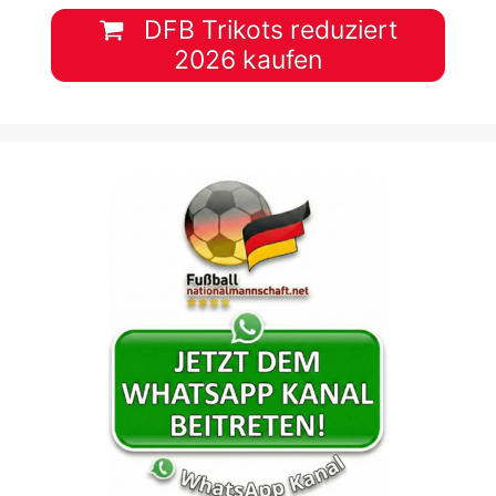
DFB Trikots reduziert
2026 kaufen