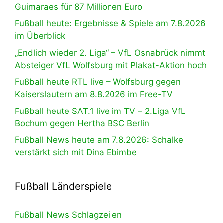
Guimaraes für 87 Millionen Euro
Fußball heute: Ergebnisse & Spiele am 7.8.2026
im Überblick
„Endlich wieder 2. Liga“ – VfL Osnabrück nimmt
Absteiger VfL Wolfsburg mit Plakat-Aktion hoch
Fußball heute RTL live – Wolfsburg gegen
Kaiserslautern am 8.8.2026 im Free-TV
Fußball heute SAT.1 live im TV – 2.Liga VfL
Bochum gegen Hertha BSC Berlin
Fußball News heute am 7.8.2026: Schalke
verstärkt sich mit Dina Ebimbe
Fußball Länderspiele
Fußball News Schlagzeilen