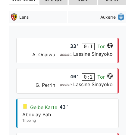
Lens
Auxerre
33'
Tor
0:1
Lassine Sinayoko
A. Onaiwu
assist:
40'
Tor
0:2
Lassine Sinayoko
G. Perrin
assist:
Gelbe Karte
43'
Abdulay Bah
Tripping