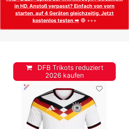
in HD, Anstoß verpasst? Einfach von vorn
starten, auf 4 Geräten gleichzeitig. Jetzt
kostenlos testen ➡️
🔴 +++
DFB Trikots reduziert
2026 kaufen