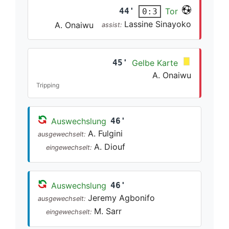
44'
Tor
0:3
Lassine Sinayoko
A. Onaiwu
assist:
45'
Gelbe Karte
A. Onaiwu
Tripping
Auswechslung
46'
A. Fulgini
ausgewechselt:
A. Diouf
eingewechselt:
Auswechslung
46'
Jeremy Agbonifo
ausgewechselt:
M. Sarr
eingewechselt: