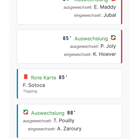
E. Maddy
ausgewechselt:
Jubal
eingewechselt:
85'
Auswechslung
P. Joly
ausgewechselt:
K. Hoever
eingewechselt:
Rote Karte
85'
F. Sotoca
Tripping
Auswechslung
88'
T. Pouilly
ausgewechselt:
A. Zaroury
eingewechselt: