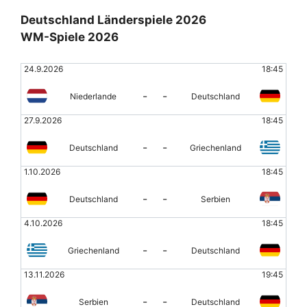
Deutschland Länderspiele 2026
WM-Spiele 2026
24.9.2026
18:45
-
-
Niederlande
Deutschland
27.9.2026
18:45
-
-
Deutschland
Griechenland
1.10.2026
18:45
-
-
Deutschland
Serbien
4.10.2026
18:45
-
-
Griechenland
Deutschland
13.11.2026
19:45
-
-
Serbien
Deutschland