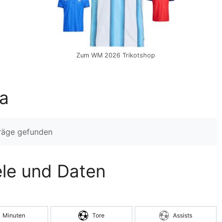
Zum WM 2026 Trikotshop
pa
träge gefunden
iele und Daten
Minuten
Tore
Assists