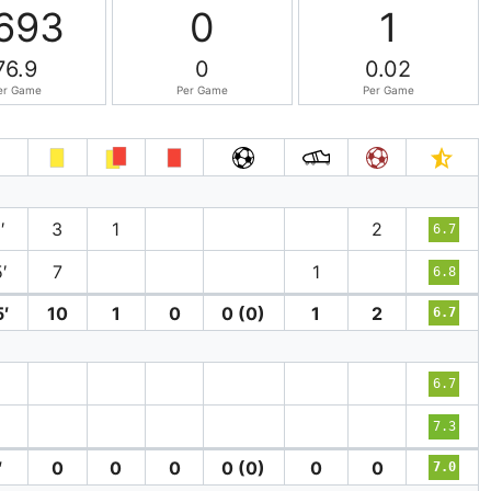
693
0
1
76.9
0
0.02
er Game
Per Game
Per Game
′
3
1
2
6.7
′
7
1
6.8
′
10
1
0
0 (0)
1
2
6.7
6.7
′
7.3
′
0
0
0
0 (0)
0
0
7.0