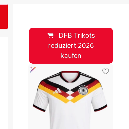
B
plan &
lplan &
DFB Trikots
reduziert 2026
lplan &
kaufen
 & Tabelle
 & Tabelle
 & Tabelle
 & Tabelle