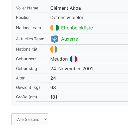
Clément Akpa
Voller Name
WM 2026 Spie
downloaden &
Defensivspieler
Position
Elfenbeinküste
Nationalteam
Auxerre
Aktuelles Team
Nationalität
Meudon
Geburtsort
24. November 2001
Geburtstag
24
Alter
68
Gewicht (kg)
181
Größe (cm)