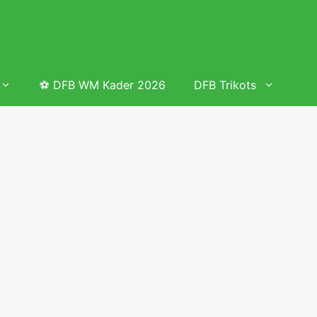
⚽ DFB WM Kader 2026
DFB Trikots
 & Tabelle
Frauenfußball heute
Deutschland Frauen Fußball Nationalmannschaft
 & Tabelle
Deutschland Frauen Länderspiele 2026 – DFB Spielplan
2026
lplan &
Deutschland Frauen Länderspiele 2025 – DFB Spielplan
2025
lplan &
Deutsche Frauen Nationalmannschaft DFB Kader 2025 &
Erfolge
elplan &