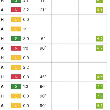
H
S
3:1
11`
6.5
A
N
3:2
31`
5.6
H
U
0:0
A
U
1:1
H
S
3:0
6`
6.6
A
N
1:0
90`
6.7
H
U
0:0
A
U
2:2
H
N
0:3
45`
6.5
A
S
1:3
90`
7.3
H
U
0:0
90`
7.0
A
U
0:0
90`
6.7