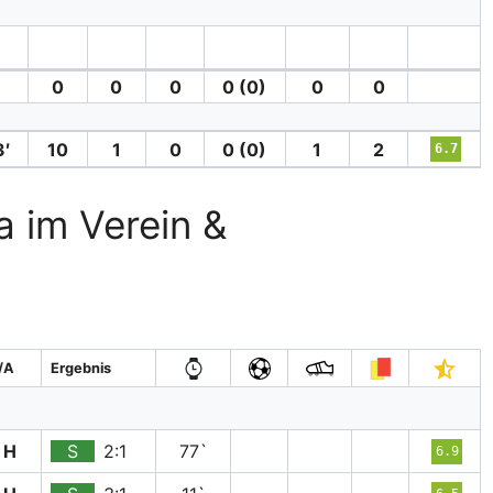
0
0
0
0 (0)
0
0
′
10
1
0
0 (0)
1
2
6.7
a im Verein &
/A
Ergebnis
H
S
2:1
77`
6.9