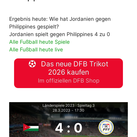
Ergebnis heute: Wie hat Jordanien gegen
Philippines gespielt?
Jordanien spielt gegen Philippines 4 zu 0
Alle Fußball heute Spiele
Alle Fußball heute live
Das neue DFB Trikot
2026 kaufen
Im offiziellen DFB Shop
Länderspiele 2023
Spieltag 3
|
28.3.2023
-
17:30
4
:
0