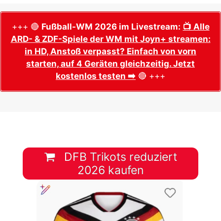
+++ 🔴
Fußball-WM 2026 im Livestream:
📺 Alle
ARD- & ZDF-Spiele der WM mit Joyn+ streamen:
in HD, Anstoß verpasst? Einfach von vorn
starten, auf 4 Geräten gleichzeitig. Jetzt
kostenlos testen ➡️
🔴 +++
DFB Trikots reduziert
2026 kaufen