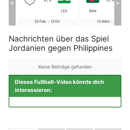
<
>
LES
BAN
Äth
5 Feb.
-
12:00
15 März
-
12:30
19 
Nachrichten über das Spiel
Jordanien gegen Philippines
Keine Beiträge gefunden
Dieses Fußball-Video könnte dich
interessieren: