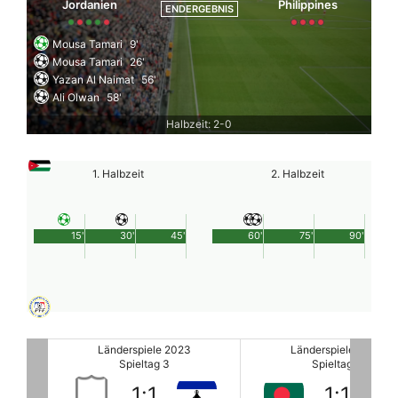
Jordanien
Philippines
ENDERGEBNIS
Mousa Tamari
9'
Mousa Tamari
26'
Yazan Al Naimat
56'
Ali Olwan
58'
Halbzeit: 2-0
1. Halbzeit
2. Halbzeit
15'
30'
45'
60'
75'
90'
nderspiele 2023
Länderspiele 2023
Länd
Spieltag 3
Spieltag 3
1
:
1
1
:
1