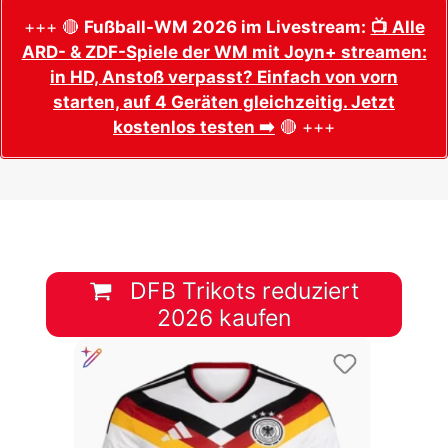
+++ 🔴
Fußball-WM 2026 im Livestream:
📺 Alle
ARD- & ZDF-Spiele der WM mit Joyn+ streamen:
in HD, Anstoß verpasst? Einfach von vorn
starten, auf 4 Geräten gleichzeitig. Jetzt
kostenlos testen ➡️
🔴 +++
DFB Trikots reduziert
2026 kaufen