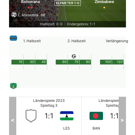
Botswana
Zimbabwe
ELFMETER 1-0
L. Maswena
68'
Halbzeit: 0-0
Endergebnis: 1-1
|
1. Halbzeit
2. Halbzeit
Verlängerung
15'
30'
45'
60'
75'
90'
105'
120'
Länderspiele 2023
Länderspiele 2023
Spieltag 3
Spieltag 3
1
:
1
1
:
1
<
>
LES
BAN