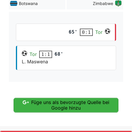
Botswana
Zimbabwe
65'
Tor
0:1
Tor
68'
1:1
L. Maswena
Füge uns als bevorzugte Quelle bei
Google hinzu