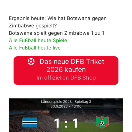
Ergebnis heute: Wie hat Botswana gegen
Zimbabwe gespielt?
Botswana spielt gegen Zimbabwe 1 zu 1
Alle Fußball heute Spiele
Alle Fußball heute live
Das neue DFB Trikot
2026 kaufen
Im offiziellen DFB Shop
Länderspiele 2023
Spieltag 3
|
30.9.2023
-
13:00
1
:
1