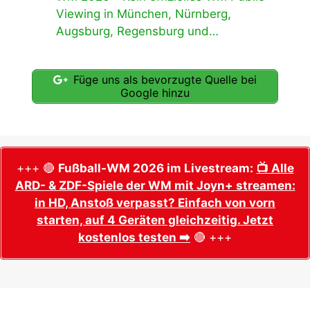
Viewing in München, Nürnberg,
Augsburg, Regensburg und…
Füge uns als bevorzugte Quelle bei
Google hinzu
+++ 🔴
Fußball-WM 2026 im Livestream:
📺 Alle
ARD- & ZDF-Spiele der WM mit Joyn+ streamen:
in HD, Anstoß verpasst? Einfach von vorn
starten, auf 4 Geräten gleichzeitig. Jetzt
kostenlos testen ➡️
🔴 +++