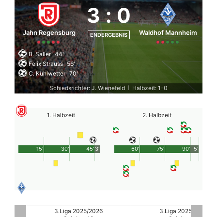
3
:
0
Jahn Regensburg
Waldhof Mannheim
ENDERGEBNIS
B. Saller
44'
Felix Strauss
56'
C. Kühlwetter
70'
Schiedsrichter: J. Wienefeld
Halbzeit: 1-0
|
1. Halbzeit
2. Halbzeit
15'
30'
45'
3'
60'
75'
90'
5'
3.Liga 2025/2026
3.Liga 2025/2026