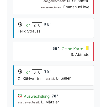
N. Shipnoski
ausgewechselt:
Emmanuel Iwe
eingewechselt:
Tor
56'
2:0
Felix Strauss
56'
Gelbe Karte
S. Abifade
Tor
70'
3:0
B. Saller
C. Kühlwetter
assist:
Auswechslung
78'
L. Mätzler
ausgewechselt: