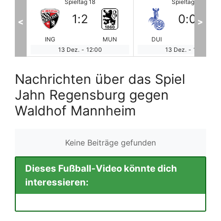
Spieltag 18
Spieltag 18
0
:
0
2
:
2
<
>
MUN
DUI
ERZ
FCSB
HO
13 Dez.
-
12:00
13 Dez.
-
12:00
Nachrichten über das Spiel
Jahn Regensburg gegen
Waldhof Mannheim
Keine Beiträge gefunden
Dieses Fußball-Video könnte dich
interessieren: