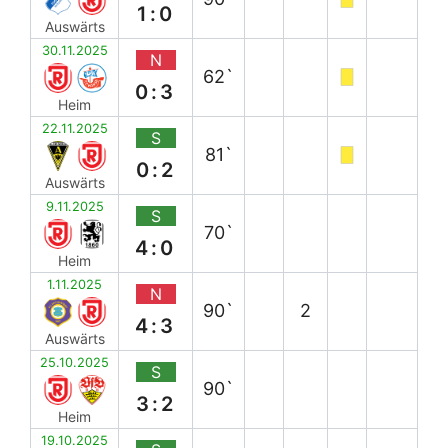
1:0
Auswärts
30.11.2025
N
62`
0:3
Heim
22.11.2025
S
81`
0:2
Auswärts
9.11.2025
S
70`
4:0
Heim
1.11.2025
N
90`
2
4:3
Auswärts
25.10.2025
S
90`
3:2
Heim
19.10.2025