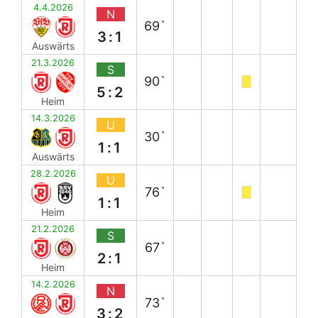
4.4.2026
N
69`
3:1
Auswärts
21.3.2026
S
90`
5:2
Heim
14.3.2026
U
30`
1:1
Auswärts
28.2.2026
U
76`
1:1
Heim
21.2.2026
S
67`
2:1
Heim
14.2.2026
N
73`
3:2