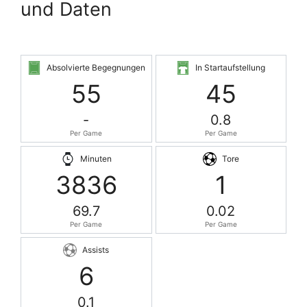
und Daten
Absolvierte Begegnungen
In Startaufstellung
55
45
-
0.8
Per Game
Per Game
Minuten
Tore
3836
1
69.7
0.02
Per Game
Per Game
Assists
6
0.1