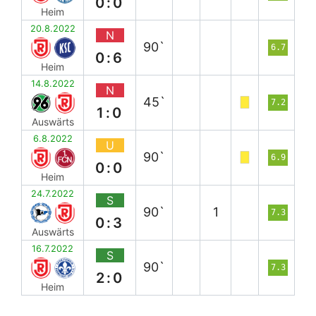
0:0
Heim
20.8.2022
N
90`
6.7
0:6
Heim
14.8.2022
N
45`
7.2
1:0
Auswärts
6.8.2022
U
90`
6.9
0:0
Heim
24.7.2022
S
90`
1
7.3
0:3
Auswärts
16.7.2022
S
90`
7.3
2:0
Heim