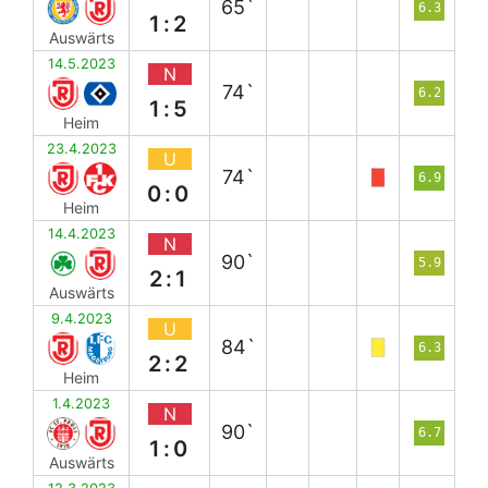
65`
6.3
1:2
Auswärts
14.5.2023
N
74`
6.2
1:5
Heim
23.4.2023
U
74`
6.9
0:0
Heim
14.4.2023
N
90`
5.9
2:1
Auswärts
9.4.2023
U
84`
6.3
2:2
Heim
1.4.2023
N
90`
6.7
1:0
Auswärts