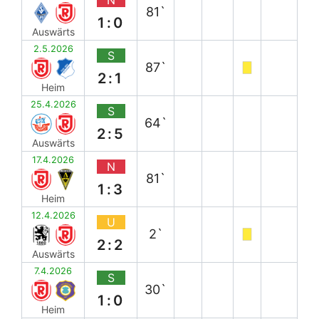
81`
1:0
Auswärts
2.5.2026
S
87`
2:1
Heim
25.4.2026
S
64`
2:5
Auswärts
17.4.2026
N
81`
1:3
Heim
12.4.2026
U
2`
2:2
Auswärts
7.4.2026
S
30`
1:0
Heim