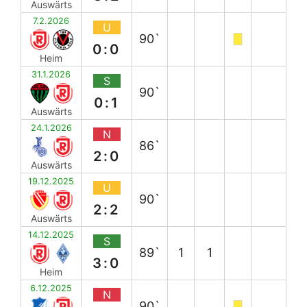
Auswärts
7.2.2026
U
90`
0:0
Heim
31.1.2026
S
90`
0:1
Auswärts
24.1.2026
N
86`
2:0
Auswärts
19.12.2025
U
90`
2:2
Auswärts
14.12.2025
S
89`
1
1
3:0
Heim
6.12.2025
N
90`