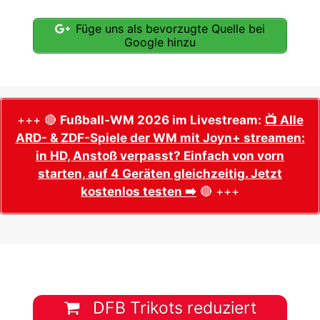
Füge uns als bevorzugte Quelle bei
Google hinzu
+++ 🔴
Fußball-WM 2026 im Livestream:
📺 Alle
ARD- & ZDF-Spiele der WM mit Joyn+ streamen:
in HD, Anstoß verpasst? Einfach von vorn
starten, auf 4 Geräten gleichzeitig. Jetzt
kostenlos testen ➡️
🔴 +++
DFB Trikots reduziert