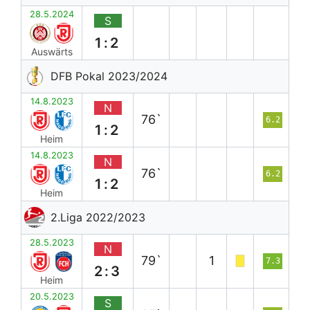
28.5.2024
S
1:2
Auswärts
DFB Pokal 2023/2024
14.8.2023
N
76`
6.2
1:2
Heim
14.8.2023
N
76`
6.2
1:2
Heim
2.Liga 2022/2023
28.5.2023
N
79`
1
7.3
2:3
Heim
20.5.2023
S