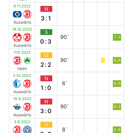
6.11.2022
N
3:1
Auswärts
16.10.2022
S
90`
7.2
0:3
Auswärts
7.10.2022
U
90`
6.5
2:2
Heim
2.10.2022
N
6`
6.5
1:0
Auswärts
10.9.2022
N
90`
6.3
3:0
Auswärts
3.9.2022
U
8`
6.9