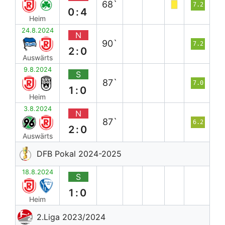
68`
7.2
0:4
Heim
24.8.2024
N
90`
7.2
2:0
Auswärts
9.8.2024
S
87`
7.0
1:0
Heim
3.8.2024
N
87`
6.2
2:0
Auswärts
DFB Pokal 2024-2025
18.8.2024
S
1:0
Heim
2.Liga 2023/2024