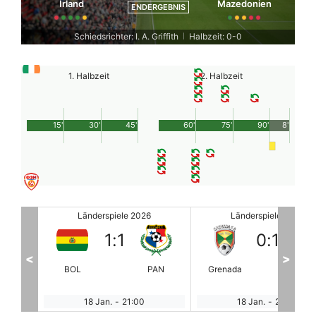
Irland
Mazedonien
ENDERGEBNIS
Schiedsrichter: I. A. Griffith
Halbzeit: 0-0
|
1. Halbzeit
2. Halbzeit
15'
30'
45'
60'
75'
90'
8'
Länderspiele 2026
Länderspiele 2026
0
:
1
0
:
1
<
>
PAN
Grenada
JAM
PAN
ME
18 Jan.
-
21:00
23 Jan.
-
1:00