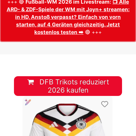
+++ 🔴
Fußball-WM 2026 im Livestream:
📺 Alle
ARD- & ZDF-Spiele der WM mit Joyn+ streamen:
in HD, Anstoß verpasst? Einfach von vorn
starten, auf 4 Geräten gleichzeitig. Jetzt
kostenlos testen ➡️
🔴 +++
DFB Trikots reduziert
2026 kaufen