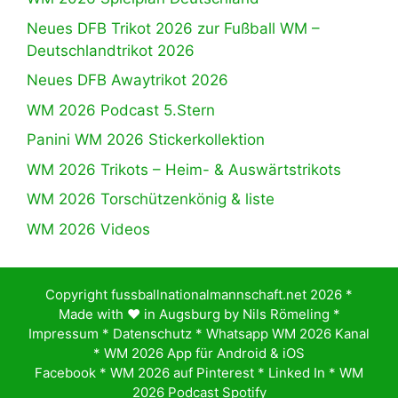
Neues DFB Trikot 2026 zur Fußball WM –
Deutschlandtrikot 2026
Neues DFB Awaytrikot 2026
WM 2026 Podcast 5.Stern
Panini WM 2026 Stickerkollektion
WM 2026 Trikots – Heim- & Auswärtstrikots
WM 2026 Torschützenkönig & liste
WM 2026 Videos
Copyright fussballnationalmannschaft.net 2026 *
Made with ♥️ in Augsburg by
Nils Römeling
*
Impressum
*
Datenschutz
*
Whatsapp WM 2026 Kanal
*
WM 2026 App für Android & iOS
Facebook
*
WM 2026 auf Pinterest
*
Linked In
*
WM
2026 Podcast Spotify