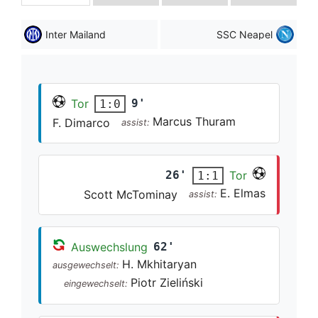
Inter Mailand
SSC Neapel
Tor
9'
1:0
Marcus Thuram
F. Dimarco
assist:
26'
Tor
1:1
E. Elmas
Scott McTominay
assist:
Auswechslung
62'
H. Mkhitaryan
ausgewechselt:
Piotr Zieliński
eingewechselt: