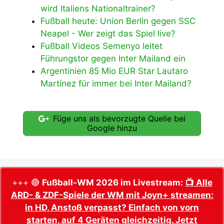
wird Italiens Nationaltrainer?
Fußball heute: Union Berlin gegen SSC
Neapel - Wer zeigt das Spiel live?
Fußball Videos Semenyo leitet
Führungstor gegen Inter Mailand ein
Argentinien 85 Mio EUR Star Lautaro
Martínez für immer bei Inter Mailand?
Füge uns als bevorzugte Quelle bei
Google hinzu
+++ 🔴
Fußball-WM 2026 im Livestream:
📺 Alle
ARD- & ZDF-Spiele der WM mit Joyn+ streamen:
in HD, Anstoß verpasst? Einfach von vorn
starten, auf 4 Geräten gleichzeitig. Jetzt