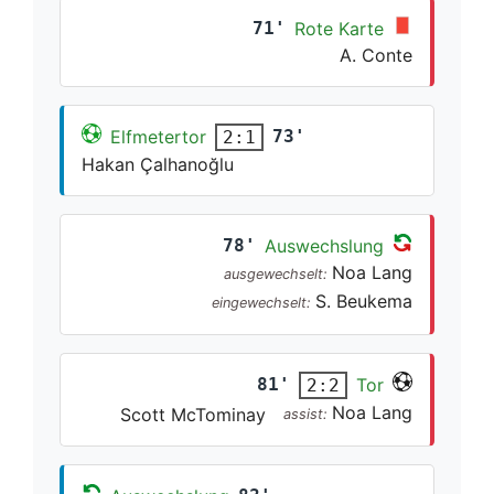
71'
Rote Karte
A. Conte
Elfmetertor
73'
2:1
Hakan Çalhanoğlu
78'
Auswechslung
Noa Lang
ausgewechselt:
S. Beukema
eingewechselt:
81'
Tor
2:2
Noa Lang
Scott McTominay
assist: