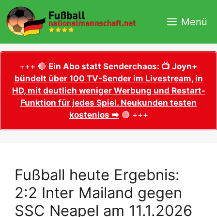
Zum
Inhalt
Menü
springen
+++ 🔴
Ein Abo statt Senderchaos:
📺 Joyn+
bündelt über 100 TV-Sender im Livestream, in
HD, mit deutlich weniger Werbung und Restart-
Funktion für jedes Spiel. Neukunden testen
kostenlos ➡️
🔴 +++
Fußball heute Ergebnis:
2:2 Inter Mailand gegen
SSC Neapel am 11.1.2026