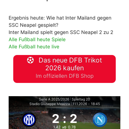
Ergebnis heute: Wie hat Inter Mailand gegen
SSC Neapel gespielt?
Inter Mailand spielt gegen SSC Neapel 2 zu 2
Alle Fußball heute Spiele
Alle Fußball heute live
Das neue DFB Trikot
2026 kaufen
Im offiziellen DFB Shop
Serie A 2025/2026
Spieltag 20
|
Stadio Giuseppe Meazza
11.1.2026
-
18:45
|
2
:
2
1.42
0.78
xG