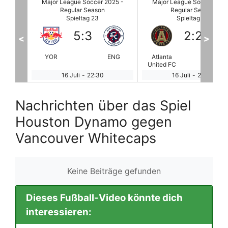
025 -
Major League Soccer 2025 -
Major League Soccer 2025
Regular Season
Regular Season
Spieltag 23
Spieltag 23
2
:
2
3
:
0
<
>
ENG
Atlanta
CHI
FC Cincinnati
Inter 
United FC
16 Juli
-
22:30
16 Juli
-
22:30
Nachrichten über das Spiel
Houston Dynamo gegen
Vancouver Whitecaps
Keine Beiträge gefunden
Dieses Fußball-Video könnte dich
interessieren: