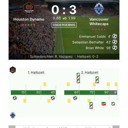
0
:
3
0.66
1.99
xG
Houston Dynamo
Vancouver
Whitecaps
ENDERGEBNIS
Emmanuel Sabbi
4'
Sebastian Berhalter
42'
Brian White
56'
Schiedsrichter: R. Vazquez
Halbzeit: 0-2
|
1. Halbzeit
2. Halbzeit
15'
30'
45'
60'
75'
90'
8'