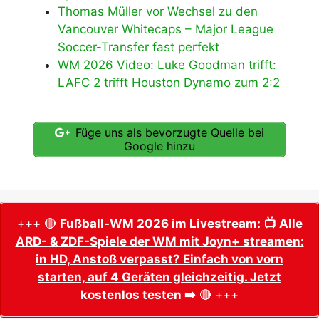
Thomas Müller vor Wechsel zu den
Vancouver Whitecaps – Major League
Soccer-Transfer fast perfekt
WM 2026 Video: Luke Goodman trifft:
LAFC 2 trifft Houston Dynamo zum 2:2
Füge uns als bevorzugte Quelle bei
Google hinzu
+++ 🔴
Fußball-WM 2026 im Livestream:
📺 Alle
ARD- & ZDF-Spiele der WM mit Joyn+ streamen:
in HD, Anstoß verpasst? Einfach von vorn
starten, auf 4 Geräten gleichzeitig. Jetzt
kostenlos testen ➡️
🔴 +++