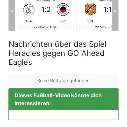
1
:
1
4
:
2
<
>
EXC
VOL
TWE
HER
EA
22 Nov.
-
16:45
22 Nov.
-
19:00
Nachrichten über das Spiel
Heracles gegen GO Ahead
Eagles
Keine Beiträge gefunden
Dieses Fußball-Video könnte dich
interessieren: