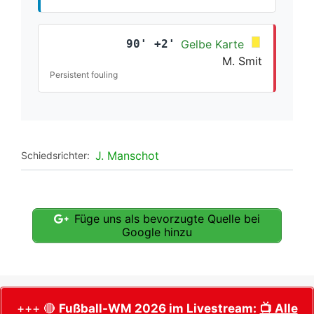
90' +2'
Gelbe Karte
M. Smit
Persistent fouling
J. Manschot
Schiedsrichter:
Füge uns als bevorzugte Quelle bei
Google hinzu
+++ 🔴
Fußball-WM 2026 im Livestream:
📺 Alle