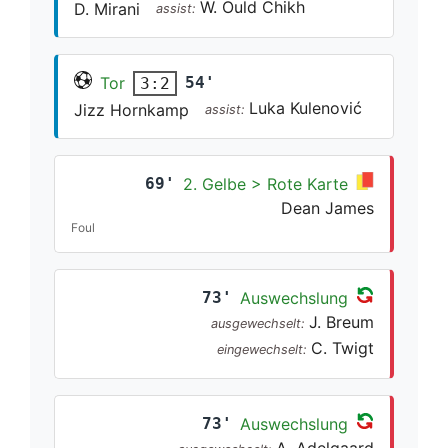
W. Ould Chikh
D. Mirani
assist:
Tor
54'
3:2
Luka Kulenović
Jizz Hornkamp
assist:
69'
2. Gelbe > Rote Karte
Dean James
Foul
73'
Auswechslung
J. Breum
ausgewechselt:
C. Twigt
eingewechselt:
73'
Auswechslung
A. Adelgaard