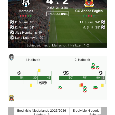
4
:
2
2.63
0.90
xG
Heracles
GO Ahead Eagles
ENDERGEBNIS
D. Mirani
10'
M. Suray
34'
D. Mirani
51'
M. Smit
38'
Jizz Hornkamp
54'
Luka Kulenović
90'
Schiedsrichter: J. Manschot
Halbzeit: 1-2
|
1. Halbzeit
2. Halbzeit
15'
30'
45'
60'
75'
90'
5'
25/2026
Eredivisie Niederlande 2025/2026
Eredivisie Niederlande 2025
Spieltag 13
Spieltag 13