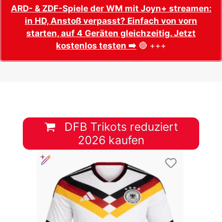
ARD- & ZDF-Spiele der WM mit Joyn+ streamen:
in HD, Anstoß verpasst? Einfach von vorn
starten, auf 4 Geräten gleichzeitig. Jetzt
kostenlos testen ➡️
🔴 +++
DFB Trikots reduziert
2026 kaufen