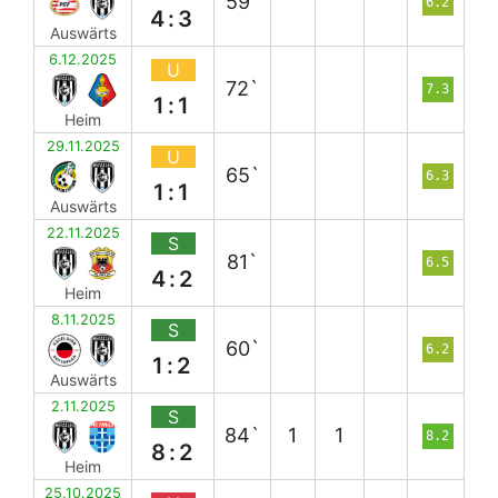
59`
6.2
4:3
Auswärts
6.12.2025
U
72`
7.3
1:1
Heim
29.11.2025
U
65`
6.3
1:1
Auswärts
22.11.2025
S
81`
6.5
4:2
Heim
8.11.2025
S
60`
6.2
1:2
Auswärts
2.11.2025
S
84`
1
1
8.2
8:2
Heim
25.10.2025