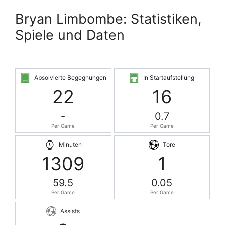
Bryan Limbombe: Statistiken,
Spiele und Daten
Absolvierte Begegnungen
In Startaufstellung
22
16
-
0.7
Per Game
Per Game
Minuten
Tore
1309
1
59.5
0.05
Per Game
Per Game
Assists