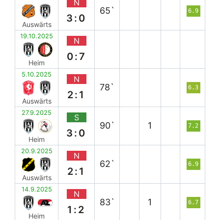
N
65`
6.9
3:0
Auswärts
19.10.2025
N
0:7
Heim
5.10.2025
N
78`
6.3
2:1
Auswärts
27.9.2025
S
90`
1
7.2
3:0
Heim
20.9.2025
N
62`
6.9
2:1
Auswärts
14.9.2025
N
83`
1
6.7
1:2
Heim