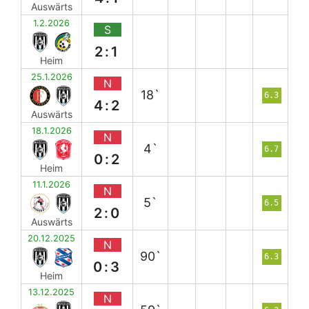
Auswärts
1.2.2026
S
2:1
Heim
25.1.2026
N
18`
6.3
4:2
Auswärts
18.1.2026
N
4`
6.7
0:2
Heim
11.1.2026
N
5`
6.5
2:0
Auswärts
20.12.2025
N
90`
6.3
0:3
Heim
13.12.2025
N