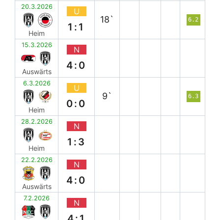
20.3.2026
U
18`
6.2
1:1
Heim
15.3.2026
N
4:0
Auswärts
6.3.2026
U
9`
6.3
0:0
Heim
28.2.2026
N
1:3
Heim
22.2.2026
N
4:0
Auswärts
7.2.2026
N
4:1