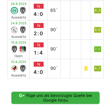
29.8.2025
N
65`
6.3
4:0
Auswärts
24.8.2025
N
90`
6.0
2:0
Auswärts
16.8.2025
N
90`
7.5
1:4
Heim
10.8.2025
N
90`
6.3
4:0
Auswärts
Füge uns als bevorzugte Quelle bei
Google hinzu