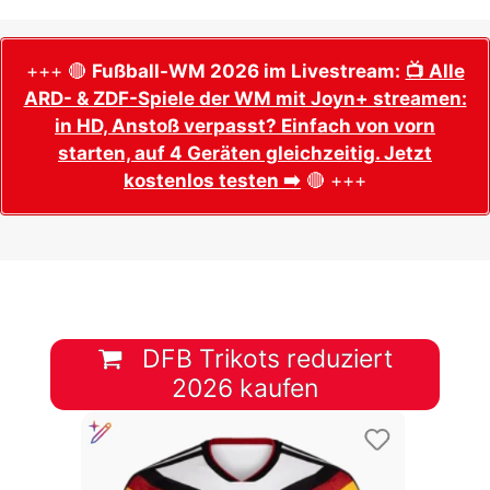
+++ 🔴
Fußball-WM 2026 im Livestream:
📺 Alle
ARD- & ZDF-Spiele der WM mit Joyn+ streamen:
in HD, Anstoß verpasst? Einfach von vorn
starten, auf 4 Geräten gleichzeitig. Jetzt
kostenlos testen ➡️
🔴 +++
DFB Trikots reduziert
2026 kaufen