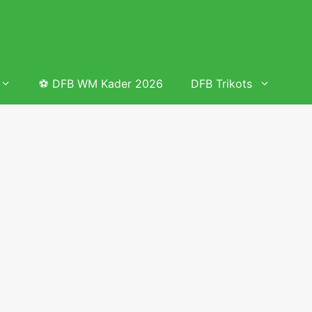
⚽ DFB WM Kader 2026
DFB Trikots
 & Tabelle
Frauenfußball heute
Deutschland Frauen Fußball Nationalmannschaft
 & Tabelle
Deutschland Frauen Länderspiele 2026 – DFB Spielplan
2026
lplan &
Deutschland Frauen Länderspiele 2025 – DFB Spielplan
2025
lplan &
Deutsche Frauen Nationalmannschaft DFB Kader 2025 &
Erfolge
elplan &