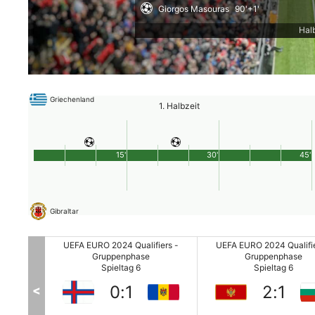
Giorgos Masouras
90'+1'
Hal
Griechenland
1. Halbzeit
15'
30'
45'
Gibraltar
fiers -
UEFA EURO 2024 Qualifiers -
UEFA EURO 2024 Qualifie
Gruppenphase
Gruppenphase
Spieltag 6
Spieltag 6
0
:
1
2
:
1
<