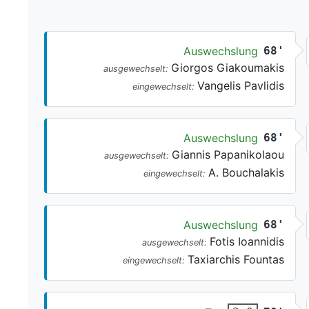
Auswechslung
68'
Giorgos Giakoumakis
ausgewechselt:
Vangelis Pavlidis
eingewechselt:
Auswechslung
68'
Giannis Papanikolaou
ausgewechselt:
A. Bouchalakis
eingewechselt:
Auswechslung
68'
Fotis Ioannidis
ausgewechselt:
Taxiarchis Fountas
eingewechselt: