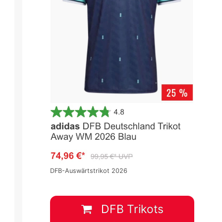
DFB-Auswärtstrikot 2026
 -
UEFA EURO 2024 Qualifiers -
UEFA EURO 2024 Qualifiers -
Gruppenphase
Gruppenphase
Spieltag 6
Spieltag 6
5
:
0
2
:
0
DFB Trikots