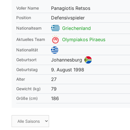
Panagiotis Retsos
Voller Name
WM 2026 Spie
downloaden &
Defensivspieler
Position
Griechenland
Nationalteam
Olympiakos Piraeus
Aktuelles Team
Nationalität
Johannesburg
Geburtsort
9. August 1998
Geburtstag
27
Alter
79
Gewicht (kg)
186
Größe (cm)