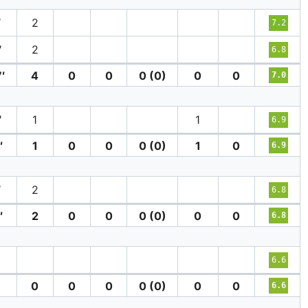
′
2
7.2
′
2
6.8
′
4
0
0
0 (0)
0
0
7.0
′
1
1
6.9
′
1
0
0
0 (0)
1
0
6.9
′
2
6.8
′
2
0
0
0 (0)
0
0
6.8
6.6
0
0
0
0 (0)
0
0
6.6