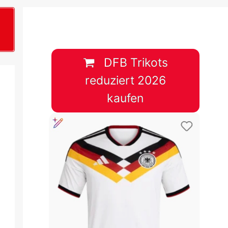
B
plan &
lplan &
DFB Trikots
reduziert 2026
lplan &
kaufen
 & Tabelle
 & Tabelle
 & Tabelle
 & Tabelle