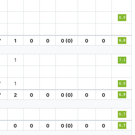
6.9
′
1
0
0
0 (0)
0
0
6.8
′
1
7.1
′
1
6.9
′
2
0
0
0 (0)
0
0
6.9
6.7
0
0
0
0 (0)
0
0
6.7