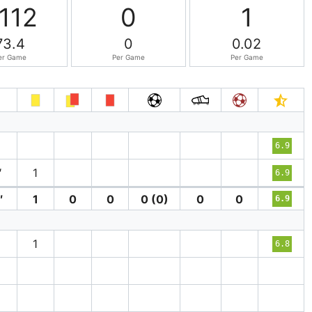
112
0
1
73.4
0
0.02
er Game
Per Game
Per Game
6.9
′
1
6.9
′
1
0
0
0 (0)
0
0
6.9
′
1
6.8