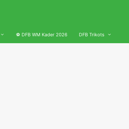
⚽ DFB WM Kader 2026
DFB Trikots
 & Tabelle
Frauenfußball heute
Deutschland Frauen Fußball Nationalmannschaft
 & Tabelle
Deutschland Frauen Länderspiele 2026 – DFB Spielplan
2026
lplan &
Deutschland Frauen Länderspiele 2025 – DFB Spielplan
2025
lplan &
Deutsche Frauen Nationalmannschaft DFB Kader 2025 &
Erfolge
elplan &