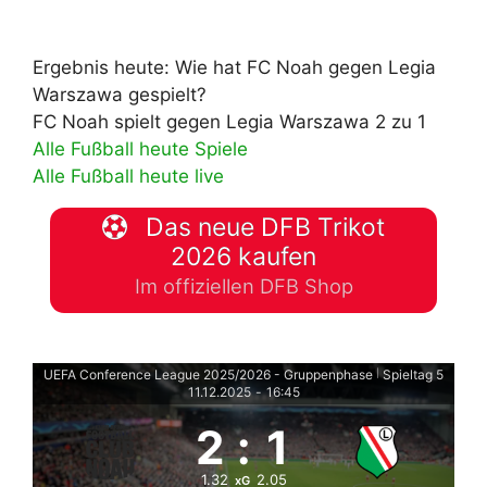
Ergebnis heute: Wie hat FC Noah gegen Legia
Warszawa gespielt?
FC Noah spielt gegen Legia Warszawa 2 zu 1
Alle Fußball heute Spiele
Alle Fußball heute live
Das neue DFB Trikot
2026 kaufen
Im offiziellen DFB Shop
UEFA Conference League 2025/2026 - Gruppenphase
Spieltag 5
|
11.12.2025
-
16:45
2
:
1
1.32
2.05
xG