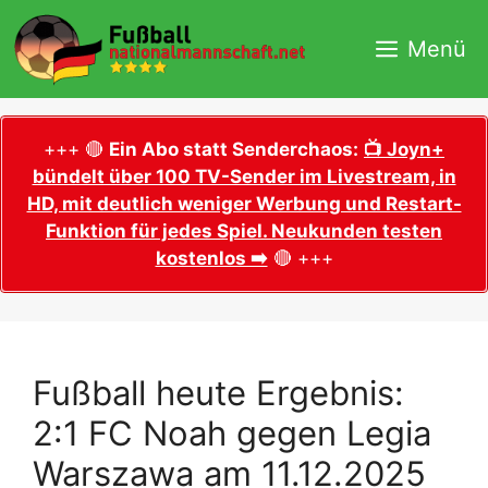
Zum
Inhalt
Menü
springen
+++ 🔴
Ein Abo statt Senderchaos:
📺 Joyn+
bündelt über 100 TV-Sender im Livestream, in
HD, mit deutlich weniger Werbung und Restart-
Funktion für jedes Spiel. Neukunden testen
kostenlos ➡️
🔴 +++
Fußball heute Ergebnis:
2:1 FC Noah gegen Legia
Warszawa am 11.12.2025