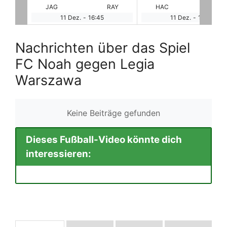
RAY
HAC
LAR
FLO
DI
11 Dez.
-
16:45
11 Dez.
-
16:45
Nachrichten über das Spiel
FC Noah gegen Legia
Warszawa
Keine Beiträge gefunden
Dieses Fußball-Video könnte dich
interessieren: