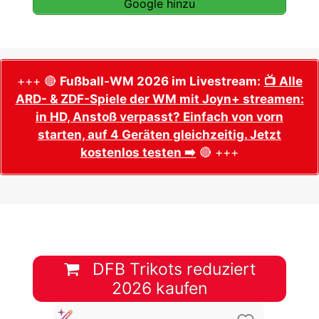
Google hinzu
+++ 🔴
Fußball-WM 2026 im Livestream:
📺 Alle
ARD- & ZDF-Spiele der WM mit Joyn+ streamen:
in HD, Anstoß verpasst? Einfach von vorn
starten, auf 4 Geräten gleichzeitig. Jetzt
kostenlos testen ➡️
🔴 +++
DFB Trikots reduziert
2026 kaufen