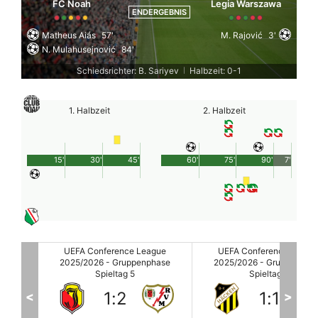
FC Noah
Legia Warszawa
ENDERGEBNIS
Matheus Aiás
57'
M. Rajović
3'
N. Mulahusejnović
84'
Schiedsrichter: B. Sariyev
Halbzeit: 0-1
|
1. Halbzeit
2. Halbzeit
15'
30'
45'
60'
75'
90'
7'
gue
UEFA Conference League
UEFA Conference Leagu
hase
2025/2026 - Gruppenphase
2025/2026 - Gruppenpha
Spieltag 5
Spieltag 5
1
:
1
2
:
1
<
>