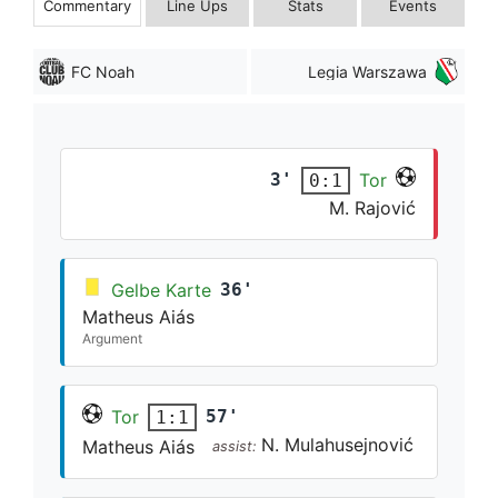
Commentary
Line Ups
Stats
Events
FC Noah
Legia Warszawa
3'
Tor
0:1
M. Rajović
Gelbe Karte
36'
Matheus Aiás
Argument
Tor
57'
1:1
N. Mulahusejnović
Matheus Aiás
assist: