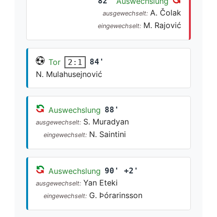
82'
Auswechslung
A. Čolak
ausgewechselt:
M. Rajović
eingewechselt:
Tor
84'
2:1
N. Mulahusejnović
Auswechslung
88'
S. Muradyan
ausgewechselt:
N. Saintini
eingewechselt:
Auswechslung
90' +2'
Yan Eteki
ausgewechselt:
G. Þórarinsson
eingewechselt: