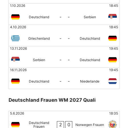
1.10.2026
18:45
-
-
Deutschland
Serbien
4.10.2026
18:45
-
-
Griechenland
Deutschland
13.11.2026
19:45
-
-
Serbien
Deutschland
16.11.2026
19:45
-
-
Deutschland
Niederlande
Deutschland Frauen WM 2027 Quali
5.6.2026
18:35
Deutschland
2
0
Norwegen Frauen
Frauen