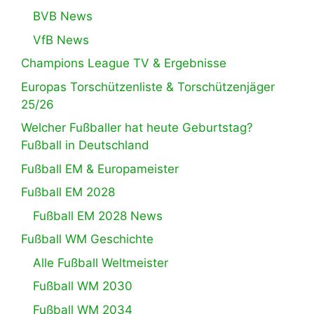
BVB News
VfB News
Champions League TV & Ergebnisse
Europas Torschützenliste & Torschützenjäger
25/26
Welcher Fußballer hat heute Geburtstag?
Fußball in Deutschland
Fußball EM & Europameister
Fußball EM 2028
Fußball EM 2028 News
Fußball WM Geschichte
Alle Fußball Weltmeister
Fußball WM 2030
Fußball WM 2034