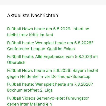
Aktuellste Nachrichten
Fußball News heute am 6.8.2026: Infantino
bleibt trotz Kritik im Amt
Fußball heute: Wer spielt heute am 6.8.2026?
Conference-League-Quali im Fokus
Fußball heute: Alle Ergebnisse vom 5.8.2026 im
Überblick
Fußball News heute am 5.8.2026: Bayern testet
gegen Heidenheim vor Dortmund-Supercup
Fußball heute: Wer spielt heute am 7.8.2026?
Bochum eröffnet 2. Liga
Fußball Videos Semenyo leitet Führungstor
gegen Inter Mailand ein