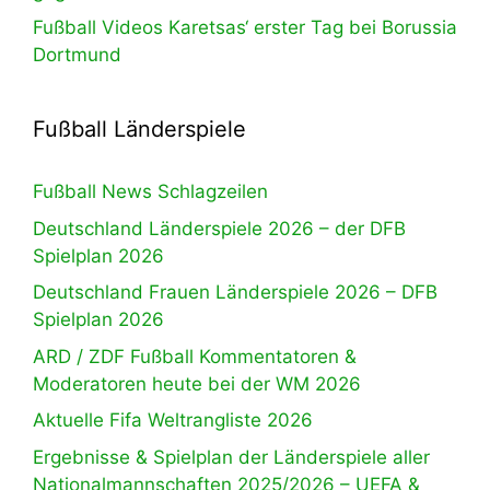
Fußball Videos Karetsas‘ erster Tag bei Borussia
Dortmund
Fußball Länderspiele
Fußball News Schlagzeilen
Deutschland Länderspiele 2026 – der DFB
Spielplan 2026
Deutschland Frauen Länderspiele 2026 – DFB
Spielplan 2026
ARD / ZDF Fußball Kommentatoren &
Moderatoren heute bei der WM 2026
Aktuelle Fifa Weltrangliste 2026
Ergebnisse & Spielplan der Länderspiele aller
Nationalmannschaften 2025/2026 – UEFA &