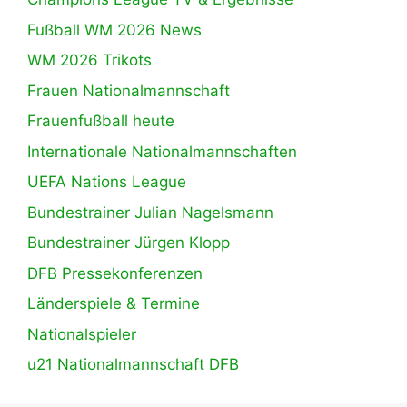
Fußball WM 2026 News
WM 2026 Trikots
Frauen Nationalmannschaft
Frauenfußball heute
Internationale Nationalmannschaften
UEFA Nations League
Bundestrainer Julian Nagelsmann
Bundestrainer Jürgen Klopp
DFB Pressekonferenzen
Länderspiele & Termine
Nationalspieler
u21 Nationalmannschaft DFB