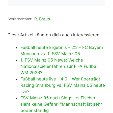
R. Braun
Schiedsrichter:
Diese Artikel könnten dich auch interessieren:
Fußball heute Ergebnis - 2:2 - FC Bayern
München vs. 1. FSV Mainz 05
1. FSV Mainz 05 News: Welche
Nationalspieler fahren zur FIFA Fußball
WM 2026?
Fußball heute live - 4:0 - Wer überträgt
Racing Straßburg vs. FSV Mainz 05 heute
live?
FSV Mainz 05 nach Sieg: Urs Fischer
sieht keine Gefahr: "Mannschaft ist sehr
bodenständig"