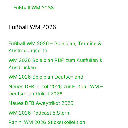
Fußball WM 2038
Fußball WM 2026
Fußball WM 2026 – Spielplan, Termine &
Austragungsorte
WM 2026 Spielplan PDF zum Ausfüllen &
Ausdrucken
WM 2026 Spielplan Deutschland
Neues DFB Trikot 2026 zur Fußball WM –
Deutschlandtrikot 2026
Neues DFB Awaytrikot 2026
WM 2026 Podcast 5.Stern
Panini WM 2026 Stickerkollektion