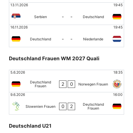
13.11.2026
19:45
-
-
Serbien
Deutschland
16.11.2026
19:45
-
-
Deutschland
Niederlande
Deutschland Frauen WM 2027 Quali
5.6.2026
18:35
Deutschland
2
0
Norwegen Frauen
Frauen
9.6.2026
16:00
Deutschland
0
2
Slowenien Frauen
Frauen
Deutschland U21