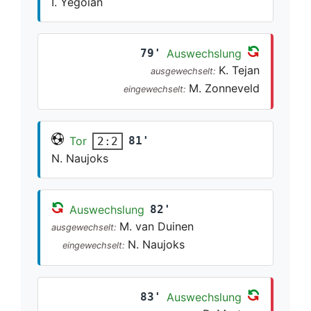
I. Yegoian
79'
Auswechslung
K. Tejan
ausgewechselt:
M. Zonneveld
eingewechselt:
Tor
81'
2:2
N. Naujoks
Auswechslung
82'
M. van Duinen
ausgewechselt:
N. Naujoks
eingewechselt:
83'
Auswechslung