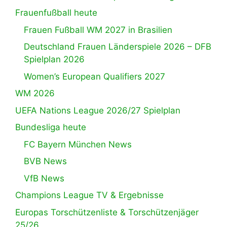
Frauenfußball heute
Frauen Fußball WM 2027 in Brasilien
Deutschland Frauen Länderspiele 2026 – DFB
Spielplan 2026
Women’s European Qualifiers 2027
WM 2026
UEFA Nations League 2026/27 Spielplan
Bundesliga heute
FC Bayern München News
BVB News
VfB News
Champions League TV & Ergebnisse
Europas Torschützenliste & Torschützenjäger
25/26