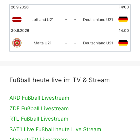
26.9.2026
14:00
-
-
Lettland U21
Deutschland U21
30.9.2026
14:00
-
-
Malta U21
Deutschland U21
Fußball heute live im TV & Stream
ARD Fußball Livestream
ZDF Fußball Livestream
RTL Fußball Livestream
SAT1 Live Fußball heute Live Stream
MagentaTV Livestream