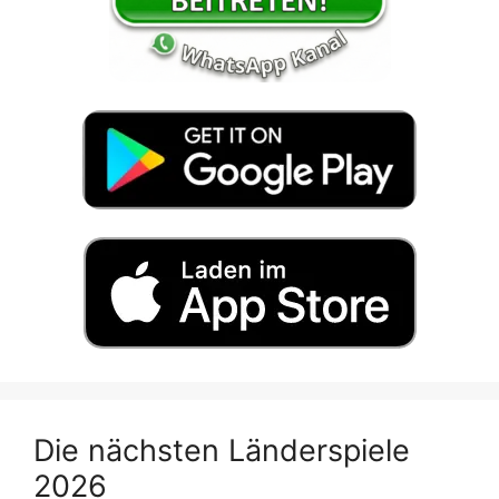
Die nächsten Länderspiele
2026