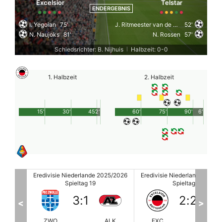
Excelsior
Telstar
ENDERGEBNIS
I. Yegoian
75'
J. Ritmeester van de Kamp
52'
N. Naujoks
81'
N. Rossen
57'
Schiedsrichter: B. Nijhuis
Halbzeit: 0-0
|
1. Halbzeit
2. Halbzeit
15'
30'
45'
2'
60'
75'
90'
6'
25/2026
Eredivisie Niederlande 2025/2026
Eredivisie Niederlande 2025
Spieltag 19
Spieltag 19
2
:
2
1
:
2
<
>
ALK
EXC
STO
SIT
PS