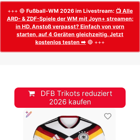
+++ 🔴
Fußball-WM 2026 im Livestream:
📺 Alle
ARD- & ZDF-Spiele der WM mit Joyn+ streamen:
in HD, Anstoß verpasst? Einfach von vorn
starten, auf 4 Geräten gleichzeitig. Jetzt
kostenlos testen ➡️
🔴 +++
DFB Trikots reduziert
2026 kaufen