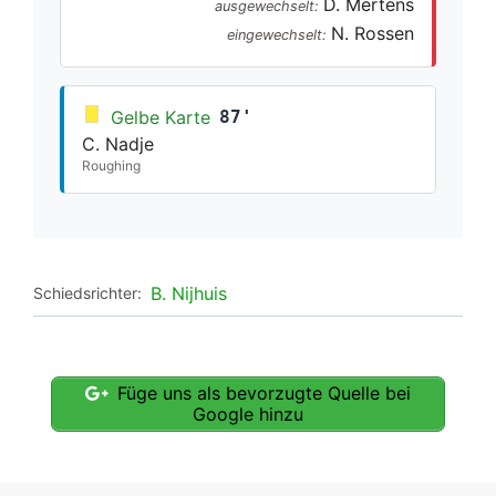
D. Mertens
ausgewechselt:
N. Rossen
eingewechselt:
Gelbe Karte
87'
C. Nadje
Roughing
B. Nijhuis
Schiedsrichter:
Füge uns als bevorzugte Quelle bei
Google hinzu