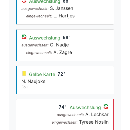
Auswechslung
68'
S. Janssen
ausgewechselt:
L. Hartjes
eingewechselt:
Auswechslung
68'
C. Nadje
ausgewechselt:
A. Zagre
eingewechselt:
Gelbe Karte
72'
N. Naujoks
Foul
74'
Auswechslung
A. Lechkar
ausgewechselt:
Tyrese Noslin
eingewechselt: