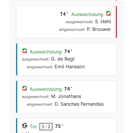
74'
Auswechslung
S. Hetli
ausgewechselt:
P. Brouwer
eingewechselt:
Auswechslung
74'
G. de Regt
ausgewechselt:
Emil Hansson
eingewechselt:
Auswechslung
74'
M. Jonathans
ausgewechselt:
D. Sanches Fernandes
eingewechselt:
Tor
75'
1:2