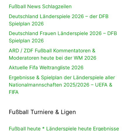
Fußball News Schlagzeilen
Deutschland Länderspiele 2026 – der DFB
Spielplan 2026
Deutschland Frauen Länderspiele 2026 – DFB
Spielplan 2026
ARD / ZDF Fußball Kommentatoren &
Moderatoren heute bei der WM 2026
Aktuelle Fifa Weltrangliste 2026
Ergebnisse & Spielplan der Länderspiele aller
Nationalmannschaften 2025/2026 – UEFA &
FIFA
Fußball Turniere & Ligen
Fußball heute * Länderspiele heute Ergebnisse