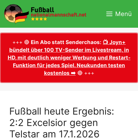
Zum
Inhalt
Menü
springen
+++ 🔴
Ein Abo statt Senderchaos:
📺 Joyn+
bündelt über 100 TV-Sender im Livestream, in
HD, mit deutlich weniger Werbung und Restart-
Funktion für jedes Spiel. Neukunden testen
kostenlos ➡️
🔴 +++
Fußball heute Ergebnis:
2:2 Excelsior gegen
Telstar am 17.1.2026