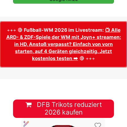
+++ 🔴
Fußball-WM 2026 im Livestream:
📺 Alle
ARD- & ZDF-Spiele der WM mit Joyn+ streamen:
in HD, Anstoß verpasst? Einfach von vorn
starten, auf 4 Geräten gleichzeitig. Jetzt
kostenlos testen ➡️
🔴 +++
DFB Trikots reduziert
2026 kaufen