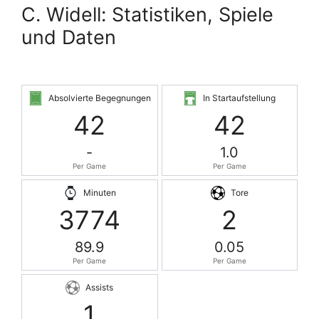
C. Widell: Statistiken, Spiele
und Daten
Absolvierte Begegnungen
In Startaufstellung
42
42
-
1.0
Per Game
Per Game
Minuten
Tore
3774
2
89.9
0.05
Per Game
Per Game
Assists
1