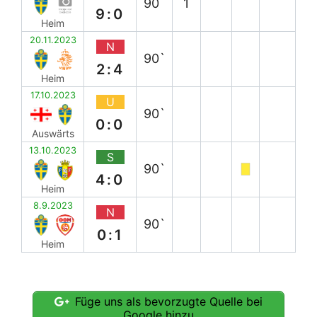
90`
1
9:0
Heim
20.11.2023
N
90`
2:4
Heim
17.10.2023
U
90`
0:0
Auswärts
13.10.2023
S
90`
4:0
Heim
8.9.2023
N
90`
0:1
Heim
Füge uns als bevorzugte Quelle bei
Google hinzu