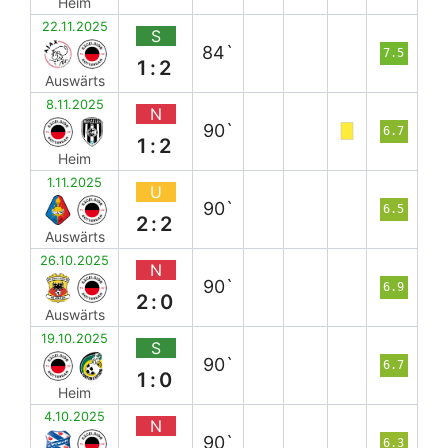
Heim
22.11.2025
S
84`
7.5
1:2
Auswärts
8.11.2025
N
90`
6.7
1:2
Heim
1.11.2025
U
90`
6.5
2:2
Auswärts
26.10.2025
N
90`
6.9
2:0
Auswärts
19.10.2025
S
90`
6.7
1:0
Heim
4.10.2025
N
90`
6.3