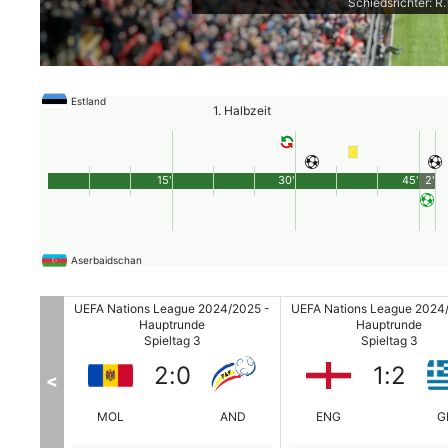
Schiedsrichter: R
Estland
1. Halbzeit
15'
30'
45'
2'
Aserbaidschan
24/2025 -
UEFA Nations League 2024/2025 -
UEFA Nations League 2024
Hauptrunde
Hauptrunde
Spieltag 3
Spieltag 3
2
:
0
1
:
2
<
MAC
MOL
AND
ENG
G