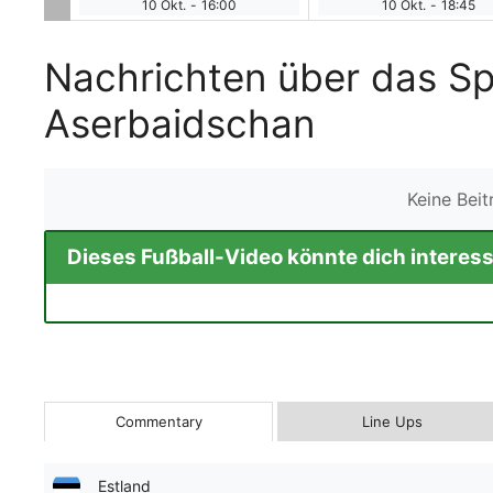
10 Okt.
-
16:00
10 Okt.
-
18:45
Nachrichten über das Sp
Aserbaidschan
Keine Bei
Dieses Fußball-Video könnte dich interess
Commentary
Line Ups
Estland