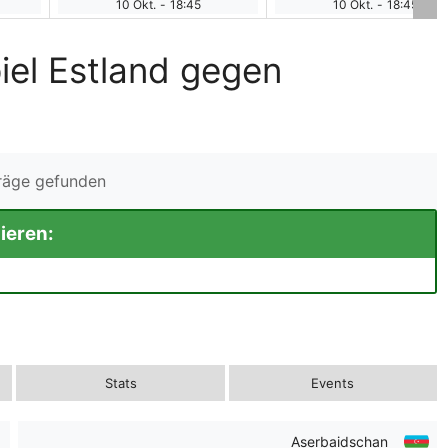
10 Okt.
-
18:45
10 Okt.
-
18:45
iel Estland gegen
träge gefunden
ieren:
Stats
Events
Aserbaidschan