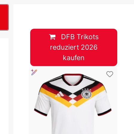
B
plan &
lplan &
DFB Trikots
reduziert 2026
lplan &
kaufen
 & Tabelle
 & Tabelle
 & Tabelle
 & Tabelle