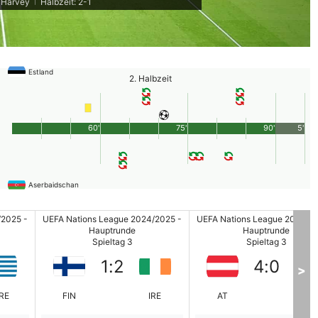
. Harvey
Halbzeit: 2-1
|
Estland
2. Halbzeit
60'
75'
90'
5'
Aserbaidschan
/2025 -
UEFA Nations League 2024/2025 -
UEFA Nations League 2024/20
Hauptrunde
Hauptrunde
Spieltag 3
Spieltag 3
1
:
2
4
:
0
>
RE
FIN
IRE
AT
KA