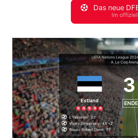
Das neue DFB
WM 2026 Spie
Im offizi
downloaden &
UEFA Nations League 202
A. Le Coq Aren
3
Estland
ENDE
N
N
N
N
N
I. Yakovlev
32'
Vlasiy Sinyavskiy
45'+2'
Rocco Robert Shein
71'