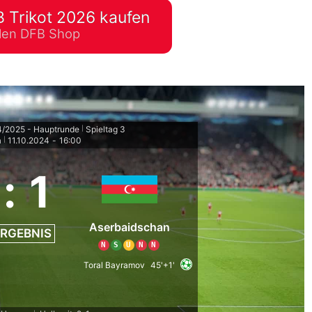
 Trikot 2026 kaufen
lplan Excel – kostenlos
ellen DFB Shop
 automatisch ausfüllen
4/2025 - Hauptrunde
Spieltag 3
|
a
11.10.2024
-
16:00
|
:
1
Aserbaidschan
RGEBNIS
N
S
U
N
N
Toral Bayramov
45'+1'