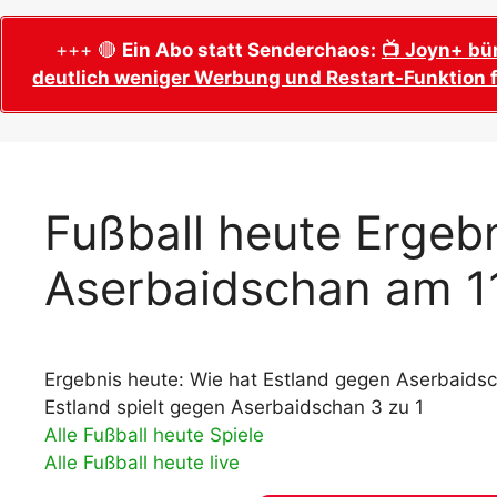
WM 2026 Sech
Termine, Ans
Wer wird Fußball-Weltmeister 2026?
+++ 🔴
Ein Abo statt Senderchaos:
📺 Joyn+ bü
deutlich weniger Werbung und Restart-Funktion f
WM 2026 Acht
Alle WM 2026 Trainer
Termine, Ans
Panini WM 2026 Sticker
WM 2026 Vier
Spielorte, T
Panini WM 2026 Stickerkollektion
WM 2026 Halb
Alle Fußball Weltmeister
Fußball heute Ergebn
Anstoßzeiten
Adidas Trionda: offizielle WM 2026
Aserbaidschan am 1
WM 2026 Spie
Spielball
Spielort Mia
Alle Nationalspieler der FIFA Fußball WM
WM 2026 Fina
2026
Weltmeister, 
Ergebnis heute: Wie hat Estland gegen Aserbaidsc
WM 2026 Qualifikation in Europa: Tabelle
Fußball WM 
& Spielplan
Estland spielt gegen Aserbaidschan 3 zu 1
Ausfüllen &
Alle Fußball heute Spiele
Alle Fußball heute live
Fußball WM 20
PDF zum Dow