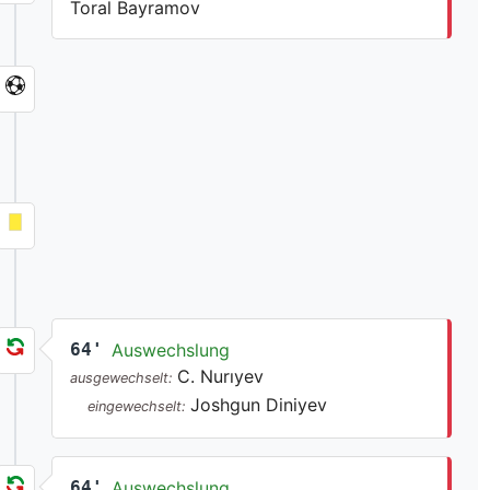
Toral Bayramov
64'
Auswechslung
C. Nurıyev
ausgewechselt:
Joshgun Diniyev
eingewechselt:
64'
Auswechslung