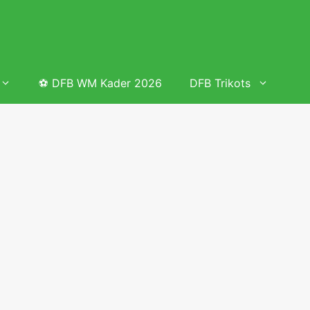
⚽ DFB WM Kader 2026
DFB Trikots
 & Tabelle
Frauenfußball heute
Deutschland Frauen Fußball Nationalmannschaft
 & Tabelle
Deutschland Frauen Länderspiele 2026 – DFB Spielplan
2026
lplan &
Deutschland Frauen Länderspiele 2025 – DFB Spielplan
2025
lplan &
Deutsche Frauen Nationalmannschaft DFB Kader 2025 &
Erfolge
elplan &