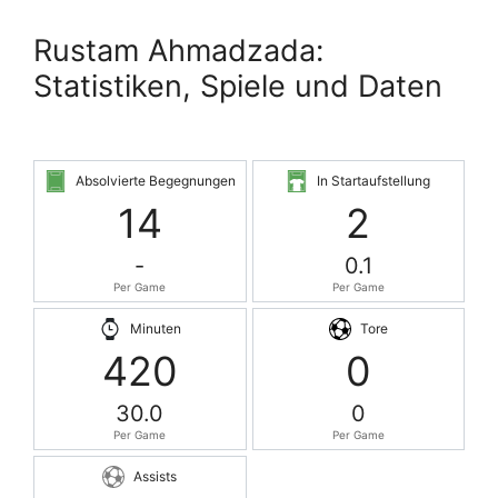
Rustam Ahmadzada:
Statistiken, Spiele und Daten
Absolvierte Begegnungen
In Startaufstellung
14
2
-
0.1
Per Game
Per Game
Minuten
Tore
420
0
30.0
0
Per Game
Per Game
Assists