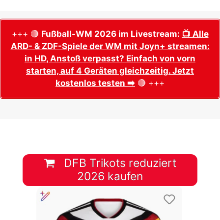
+++ 🔴
Fußball-WM 2026 im Livestream:
📺 Alle
ARD- & ZDF-Spiele der WM mit Joyn+ streamen:
in HD, Anstoß verpasst? Einfach von vorn
starten, auf 4 Geräten gleichzeitig. Jetzt
kostenlos testen ➡️
🔴 +++
DFB Trikots reduziert
2026 kaufen