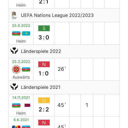
2:1
Heim
UEFA Nations League 2022/2023
25.9.2022
S
3:0
Heim
Länderspiele 2022
25.3.2022
N
26`
1:0
Auswärts
Länderspiele 2021
14.11.2021
U
45`
1
2:2
Heim
6.6.2021
N
45`