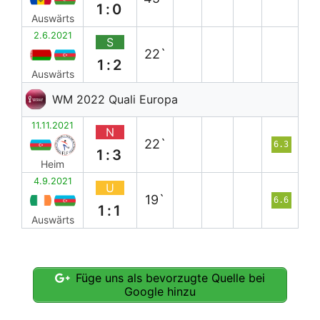
1:0
Auswärts
2.6.2021
S
22`
1:2
Auswärts
WM 2022 Quali Europa
11.11.2021
N
22`
6.3
1:3
Heim
4.9.2021
U
19`
6.6
1:1
Auswärts
Füge uns als bevorzugte Quelle bei
Google hinzu