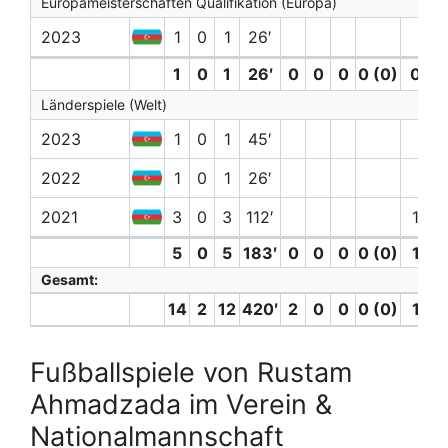
Europameisterschaften Qualifikation (Europa)
2023
1
0
1
26′
1
0
1
26′
0
0
0
0 (0)
0
Länderspiele (Welt)
2023
1
0
1
45′
2022
1
0
1
26′
2021
3
0
3
112′
1
5
0
5
183′
0
0
0
0 (0)
1
Gesamt:
14
2
12
420′
2
0
0
0 (0)
1
Fußballspiele von Rustam
Ahmadzada im Verein &
Nationalmannschaft