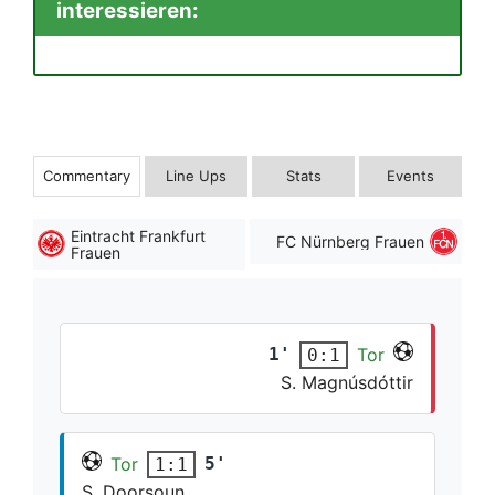
interessieren:
Commentary
Line Ups
Stats
Events
Eintracht Frankfurt
FC Nürnberg Frauen
Frauen
1'
Tor
0:1
S. Magnúsdóttir
Tor
5'
1:1
S. Doorsoun