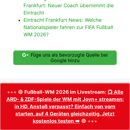
Frankfurt: Neuer Coach übernimmt die
Eintracht
Eintracht Frankfurt News: Welche
Nationalspieler fahren zur FIFA Fußball
WM 2026?
Füge uns als bevorzugte Quelle bei
Google hinzu
+++ 🔴
Fußball-WM 2026 im Livestream:
📺 Alle
ARD- & ZDF-Spiele der WM mit Joyn+ streamen:
in HD, Anstoß verpasst? Einfach von vorn
starten, auf 4 Geräten gleichzeitig. Jetzt
kostenlos testen ➡️
🔴 +++