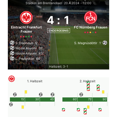
Stadion am Brentanobad
20.4.2024
-
12:00
|
4
:
1
Eintracht Frankfurt
FC Nürnberg Frauen
ENDERGEBNIS
Frauen
S. Doorsoun
5'
S. Magnúsdóttir
1'
Nicole Anyomi
31'
Nicole Anyomi
43'
L. PraÅ¡nikar
64'
Halbzeit: 3-1
1. Halbzeit
2. Halbzeit
15'
30'
45'
60'
75'
90'