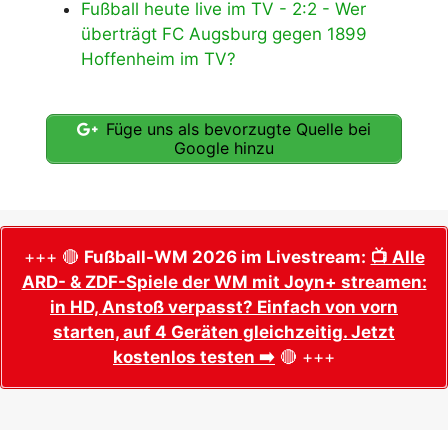
Fußball heute live im TV - 2:2 - Wer
überträgt FC Augsburg gegen 1899
Hoffenheim im TV?
Füge uns als bevorzugte Quelle bei
Google hinzu
+++ 🔴
Fußball-WM 2026 im Livestream:
📺 Alle
ARD- & ZDF-Spiele der WM mit Joyn+ streamen:
in HD, Anstoß verpasst? Einfach von vorn
starten, auf 4 Geräten gleichzeitig. Jetzt
kostenlos testen ➡️
🔴 +++