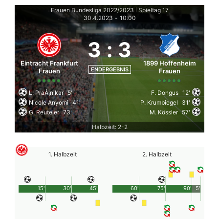
Frauen Bundesliga 2022/2023
Spieltag 17
|
30.4.2023
-
10:00
3
:
3
Eintracht Frankfurt
1899 Hoffenheim
ENDERGEBNIS
Frauen
Frauen
L. PraÅ¡nikar
5'
F. Dongus
12'
Nicole Anyomi
41'
P. Krumbiegel
31'
G. Reuteler
73'
M. Kössler
57'
Halbzeit: 2-2
1. Halbzeit
2. Halbzeit
15'
30'
45'
60'
75'
90'
5'