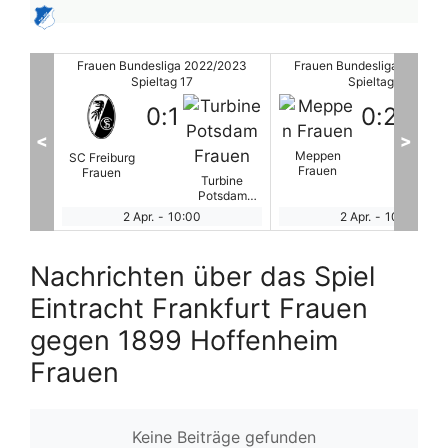
/2023
Frauen Bundesliga 2022/2023
Frauen Bundesliga 2022/2
Spieltag 17
Spieltag 17
0
:
2
8
:
0
<
>
Meppen
FC Bayern
VfL Wolfsburg
Werd
Frauen
München
Frauen
Brem
rbine
Frauen
Frau
tsdam
auen
2 Apr.
-
10:00
2 Apr.
-
13:00
Nachrichten über das Spiel
Eintracht Frankfurt Frauen
gegen 1899 Hoffenheim
Frauen
Keine Beiträge gefunden