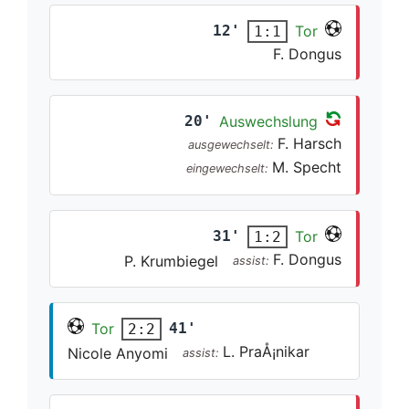
12'
Tor
1:1
F. Dongus
20'
Auswechslung
F. Harsch
ausgewechselt:
M. Specht
eingewechselt:
31'
Tor
1:2
F. Dongus
P. Krumbiegel
assist:
Tor
41'
2:2
L. PraÅ¡nikar
Nicole Anyomi
assist: