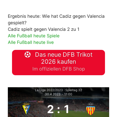
Ergebnis heute: Wie hat Cadiz gegen Valencia
gespielt?
Cadiz spielt gegen Valencia 2 zu 1
Alle Fußball heute Spiele
Alle Fußball heute live
Das neue DFB Trikot
2026 kaufen
Im offiziellen DFB Shop
La Liga 2022/2023
Spieltag 32
|
30.4.2023
-
11:00
2
:
1