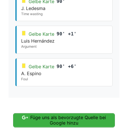
Gelbe Karte
90'
J. Ledesma
Time wasting
Gelbe Karte
90' +1'
Luis Hernández
Argument
Gelbe Karte
90' +6'
A. Espino
Foul
Füge uns als bevorzugte Quelle bei
Google hinzu