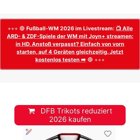
+++ 🔴
Fußball-WM 2026 im Livestream:
📺 Alle
ARD- & ZDF-Spiele der WM mit Joyn+ streamen:
in HD, Anstoß verpasst? Einfach von vorn
starten, auf 4 Geräten gleichzeitig. Jetzt
kostenlos testen ➡️
🔴 +++
DFB Trikots reduziert
2026 kaufen