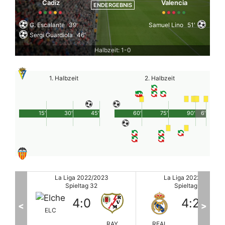
Cadiz
Valencia
ENDERGEBNIS
G. Escalante
39'
Samuel Lino
51'
Sergi Guardiola
46'
Halbzeit: 1-0
1. Halbzeit
2. Halbzeit
15'
30'
45'
60'
75'
90'
6'
La Liga 2022/2023
La Liga 2022/2023
Spieltag 32
Spieltag 32
4
:
2
4
:
0
<
>
RAY
REAL
ALM
FCB
BE