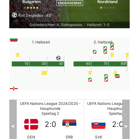
Bulgarien
Nordirland
ENDERGEBNIS
Kiril Despodov
40'
Schiedsrichter: A. Sidiropoulos
Halbzeit: 1-0
|
1. Halbzeit
2. Halbzeit
15'
30'
45'
60'
75'
90'
1'
/2025 -
UEFA Nations League 2024/2025 -
UEFA Nations League 2024/2
Hauptrunde
Hauptrunde
Spieltag 2
Spieltag 2
2
:
0
1
:
0
<
>
SRB
SVK
Aserbaidscha
BUL
Nordir