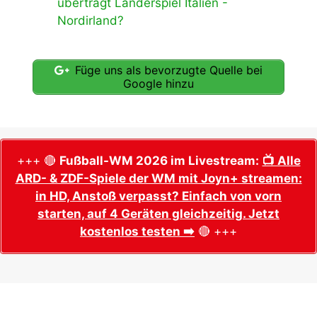
überträgt Länderspiel Italien -
Nordirland?
Füge uns als bevorzugte Quelle bei
Google hinzu
+++ 🔴
Fußball-WM 2026 im Livestream:
📺 Alle
ARD- & ZDF-Spiele der WM mit Joyn+ streamen:
in HD, Anstoß verpasst? Einfach von vorn
starten, auf 4 Geräten gleichzeitig. Jetzt
kostenlos testen ➡️
🔴 +++