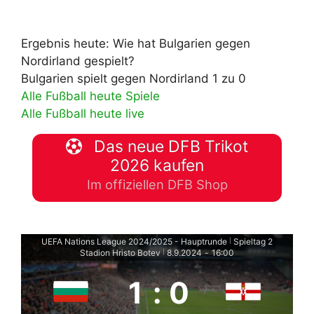
Ergebnis heute: Wie hat Bulgarien gegen
Nordirland gespielt?
Bulgarien spielt gegen Nordirland 1 zu 0
Alle Fußball heute Spiele
Alle Fußball heute live
Das neue DFB Trikot
2026 kaufen
Im offiziellen DFB Shop
UEFA Nations League 2024/2025 - Hauptrunde
Spieltag 2
|
Stadion Hristo Botev
8.9.2024
-
16:00
|
1
:
0