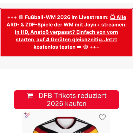
+++ 🔴
Fußball-WM 2026 im Livestream:
📺 Alle
ARD- & ZDF-Spiele der WM mit Joyn+ streamen:
in HD, Anstoß verpasst? Einfach von vorn
starten, auf 4 Geräten gleichzeitig. Jetzt
kostenlos testen ➡️
🔴 +++
DFB Trikots reduziert
2026 kaufen