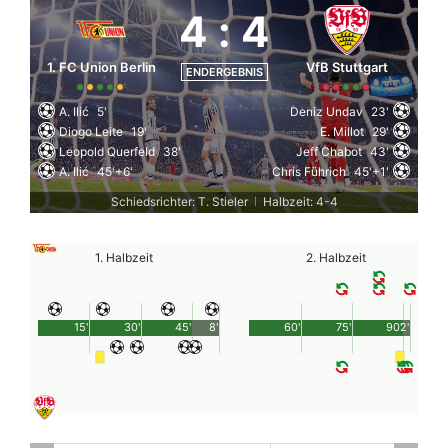
4
:
4
1. FC Union Berlin
VfB Stuttgart
ENDERGEBNIS
A. Ilić
5'
Deniz Undav
23'
Diogo Leite
19'
E. Millot
29'
Leopold Querfeld
38'
Jeff Chabot
43'
A. Ilić
45'+6'
Chris Führich
45'+1'
Schiedsrichter: T. Stieler
Halbzeit: 4-4
|
1. Halbzeit
2. Halbzeit
15'
30'
45'
8'
60'
75'
90'
2'