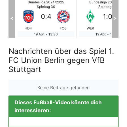
25
Bundesliga 2024/2025
Bundesliga 2024/2025
Spieltag 30
Spieltag 30
1
:
0
3
:
2
<
>
FCB
WER
BOC
SCF
189
19 Apr.
-
13:30
19 Apr.
-
13:30
Nachrichten über das Spiel 1.
FC Union Berlin gegen VfB
Stuttgart
Keine Beiträge gefunden
Dieses Fußball-Video könnte dich
interessieren: