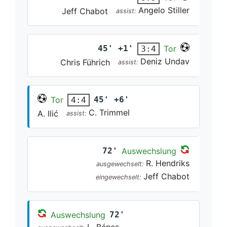
Angelo Stiller
Jeff Chabot
assist:
45' +1'
Tor
3:4
Deniz Undav
Chris Führich
assist:
Tor
45' +6'
4:4
C. Trimmel
A. Ilić
assist:
72'
Auswechslung
R. Hendriks
ausgewechselt:
Jeff Chabot
eingewechselt:
Auswechslung
72'
L. Bénes