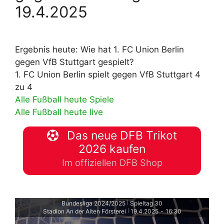
19.4.2025
Ergebnis heute: Wie hat 1. FC Union Berlin
gegen VfB Stuttgart gespielt?
1. FC Union Berlin spielt gegen VfB Stuttgart 4
zu 4
Alle Fußball heute Spiele
Alle Fußball heute live
Das neue DFB Trikot
2026 kaufen
Im offiziellen DFB Shop
Bundesliga 2024/2025
Spieltag 30
|
Stadion An der Alten Försterei
19.4.2025
-
16:30
|