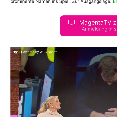
prominente Namen ins Spiel. Zur Ausgangslage:
B
WM 2026 Spie
downloaden &
MagentaTV z
Anmeldung in s