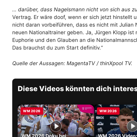
… darüber, dass Nagelsmann nicht von sich aus zur
Vertrag. Er wäre doof, wenn er sich jetzt hinstellt 
nicht daran vorbeiführen, dass es nicht mit Julian
neuen Nationaltrainer geben. Ja, Jürgen Klopp ist
Euphorie und den Glauben an die Nationalmannschaf
Das brauchst du zum Start definitiv.“
Quelle der Aussagen: MagentaTV / thinXpool TV.
Diese Videos könnten dich intere
WM 2026
WM 2026
WM 2026 Doku bei
WM 2026 Video: 