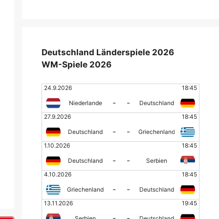
ahl der Nummer 3:
FC in Chicago: Blick hinter
Ro
 Klub-Legende King
die Kulissen der Vorbereitung
Zu
Deutschland Länderspiele 2026
WM-Spiele 2026
24.9.2026
18:45
-
-
Niederlande
Deutschland
27.9.2026
18:45
-
-
Deutschland
Griechenland
1.10.2026
18:45
-
-
Deutschland
Serbien
4.10.2026
18:45
-
-
Griechenland
Deutschland
13.11.2026
19:45
-
-
Serbien
Deutschland