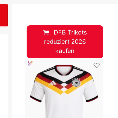
B
plan &
lplan &
DFB Trikots
reduziert 2026
lplan &
kaufen
 & Tabelle
 & Tabelle
 & Tabelle
 & Tabelle