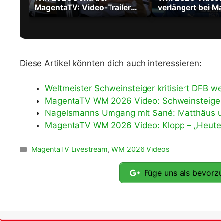
MagentaTV: Video-Trailer
verlängert bei M
zum Film über die größte WM
City bis 2030
aller Zeiten
Diese Artikel könnten dich auch interessieren:
Weltmeister Schweinsteiger kritisiert DFB 
MagentaTV WM 2026 Video: Schweinsteiger 
Nagelsmanns Umgang mit Sané: Matthäus un
MagentaTV WM 2026 Video: Klopp – „Heute is
Kategorien
MagentaTV Livestream
,
WM 2026 Videos
Füge uns als bevorzu