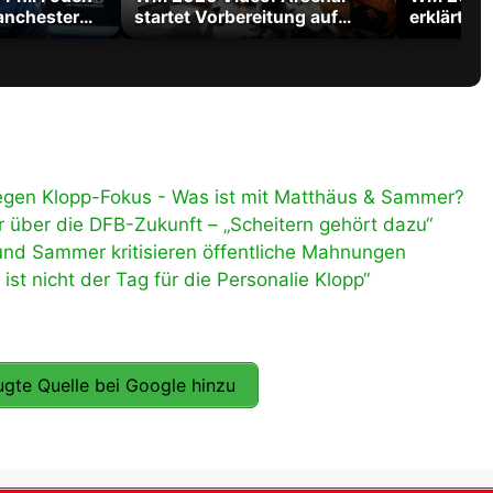
anchester
startet Vorbereitung auf
erklärt W
Titelverteidigung in der
Tribut an
Premier League
wegen Klopp-Fokus - Was ist mit Matthäus & Sammer?
über die DFB-Zukunft – „Scheitern gehört dazu“
d Sammer kritisieren öffentliche Mahnungen
t nicht der Tag für die Personalie Klopp“
gte Quelle bei Google hinzu