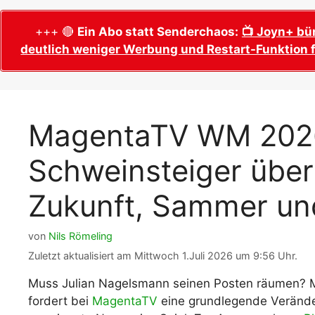
WM 2026 Sech
Termine, Ans
Wer wird Fußball-Weltmeister 2026?
+++ 🔴
Ein Abo statt Senderchaos:
📺 Joyn+ bü
deutlich weniger Werbung und Restart-Funktion f
WM 2026 Acht
Alle WM 2026 Trainer
Termine, Ans
Panini WM 2026 Sticker
WM 2026 Vier
Spielorte, T
Panini WM 2026 Stickerkollektion
MagentaTV WM 2026
WM 2026 Halb
Alle Fußball Weltmeister
Anstoßzeiten
Schweinsteiger übe
Adidas Trionda: offizielle WM 2026
WM 2026 Spie
Spielball
Spielort Mia
Zukunft, Sammer un
Alle Nationalspieler der FIFA Fußball WM
WM 2026 Fina
2026
Weltmeister, 
von
Nils Römeling
WM 2026 Qualifikation in Europa: Tabelle
Fußball WM 
& Spielplan
Zuletzt aktualisiert am Mittwoch 1.Juli 2026 um 9:56 Uhr.
Ausfüllen &
Muss Julian Nagelsmann seinen Posten räumen? M
Fußball WM 20
fordert bei
MagentaTV
eine grundlegende Veränd
PDF zum Dow