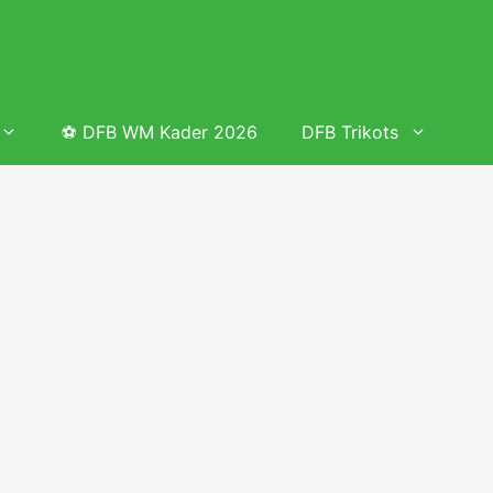
⚽ DFB WM Kader 2026
DFB Trikots
 & Tabelle
Frauenfußball heute
Deutschland Frauen Fußball Nationalmannschaft
 & Tabelle
Deutschland Frauen Länderspiele 2026 – DFB Spielplan
2026
lplan &
Deutschland Frauen Länderspiele 2025 – DFB Spielplan
2025
lplan &
Deutsche Frauen Nationalmannschaft DFB Kader 2025 &
Erfolge
elplan &