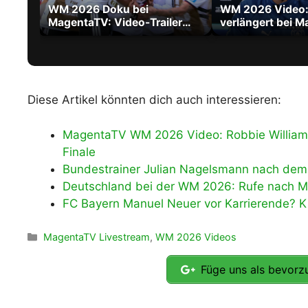
WM 2026 Doku bei
WM 2026 Video: 
MagentaTV: Video-Trailer
verlängert bei M
zum Film über die größte WM
City bis 2030
aller Zeiten
Diese Artikel könnten dich auch interessieren:
MagentaTV WM 2026 Video: Robbie William
Finale
Bundestrainer Julian Nagelsmann nach dem 2
Deutschland bei der WM 2026: Rufe nach 
FC Bayern Manuel Neuer vor Karrierende? Ki
Kategorien
MagentaTV Livestream
,
WM 2026 Videos
Füge uns als bevorzu