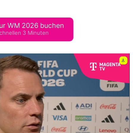
lplan Excel – kostenlos
 automatisch ausfüllen
ur WM 2026 buchen
chnellen 3 Minuten