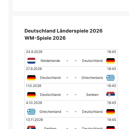
Deutschland Länderspiele 2026
WM-Spiele 2026
24.9.2026
18:45
-
-
Niederlande
Deutschland
27.9.2026
18:45
-
-
Deutschland
Griechenland
1.10.2026
18:45
-
-
Deutschland
Serbien
4.10.2026
18:45
WM 2026
WM
-
-
Griechenland
Deutschland
13.11.2026
19:45
-
-
Serbien
Deutschland