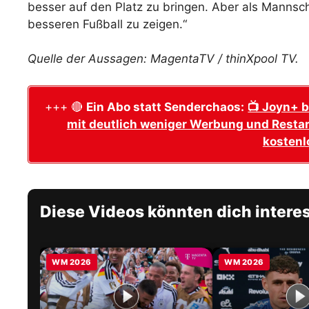
besser auf den Platz zu bringen. Aber als Mannsch
besseren Fußball zu zeigen.“
Quelle der Aussagen: MagentaTV / thinXpool TV.
+++ 🔴
Ein Abo statt Senderchaos:
📺 Joyn+ b
mit deutlich weniger Werbung und Restar
kostenl
Diese Videos könnten dich intere
WM 2026
WM 2026