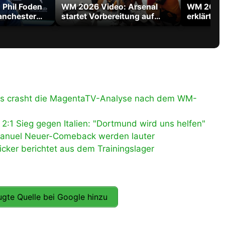
Phil Foden
WM 2026 Video: Arsenal
WM 2026 
anchester
startet Vorbereitung auf
erklärt W
Titelverteidigung in der
Tribut an
Premier League
s crasht die MagentaTV-Analyse nach dem WM-
:1 Sieg gegen Italien: "Dortmund wird uns helfen"
Manuel Neuer-Comeback werden lauter
cker berichtet aus dem Trainingslager
gte Quelle bei Google hinzu