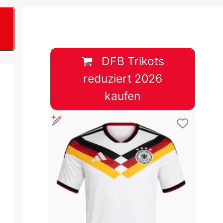
B
plan &
lplan &
DFB Trikots
reduziert 2026
lplan &
kaufen
 & Tabelle
 & Tabelle
 & Tabelle
 & Tabelle