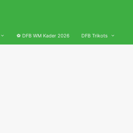
⚽ DFB WM Kader 2026
DFB Trikots
 & Tabelle
Frauenfußball heute
Deutschland Frauen Fußball Nationalmannschaft
 & Tabelle
Deutschland Frauen Länderspiele 2026 – DFB Spielplan
2026
lplan &
Deutschland Frauen Länderspiele 2025 – DFB Spielplan
2025
lplan &
Deutsche Frauen Nationalmannschaft DFB Kader 2025 &
Erfolge
elplan &