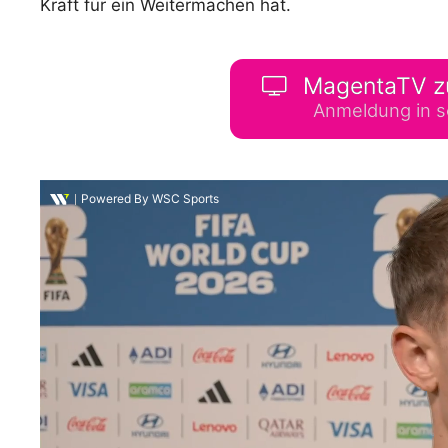
Kraft für ein Weitermachen hat.
WM 2026 Spie
downloaden &
MagentaTV z
Anmeldung in s