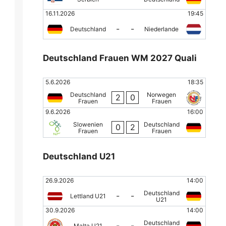
Video: Robertson
WM 2026 Video: Liverpool
WM
16.11.2026
19:45
ahl der Nummer 3:
FC in Chicago: Blick hinter
Ro
 Klub-Legende King
die Kulissen der Vorbereitung
Zu
-
-
Deutschland
Niederlande
Deutschland Frauen WM 2027 Quali
5.6.2026
18:35
Deutschland
Norwegen
2
0
Frauen
Frauen
9.6.2026
16:00
Slowenien
Deutschland
0
2
Frauen
Frauen
Deutschland U21
26.9.2026
14:00
Deutschland
-
-
Lettland U21
U21
30.9.2026
14:00
Deutschland
-
-
Malta U21