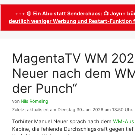
WM 2026 Sech
Termine, Ans
Wer wird Fußball-Weltmeister 2026?
+++ 🔴
Ein Abo statt Senderchaos:
📺 Joyn+ bü
deutlich weniger Werbung und Restart-Funktion f
WM 2026 Acht
Alle WM 2026 Trainer
Termine, Ans
Panini WM 2026 Sticker
WM 2026 Vier
Spielorte, T
Panini WM 2026 Stickerkollektion
MagentaTV WM 2026
WM 2026 Halb
Alle Fußball Weltmeister
Anstoßzeiten
Neuer nach dem WM-
Adidas Trionda: offizielle WM 2026
WM 2026 Spie
Spielball
Spielort Mia
der Punch“
Alle Nationalspieler der FIFA Fußball WM
WM 2026 Fina
2026
Weltmeister, 
von
Nils Römeling
WM 2026 Qualifikation in Europa: Tabelle
Fußball WM 
& Spielplan
Zuletzt aktualisiert am Dienstag 30.Juni 2026 um 13:50 Uhr.
Ausfüllen &
Torhüter Manuel Neuer sprach nach dem
WM-Aus 
Fußball WM 20
Kabine, die fehlende Durchschlagskraft gegen tie
PDF zum Dow