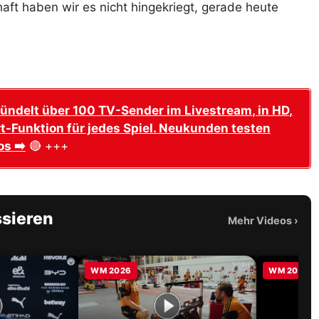
aft haben wir es nicht hingekriegt, gerade heute
ündelt über 100 TV-Sender im Livestream, in HD,
t-Funktion für jedes Spiel. Neukunden testen
os ➡️
🔴 +++
ssieren
Mehr Videos
›
WM 2026
WM 2026