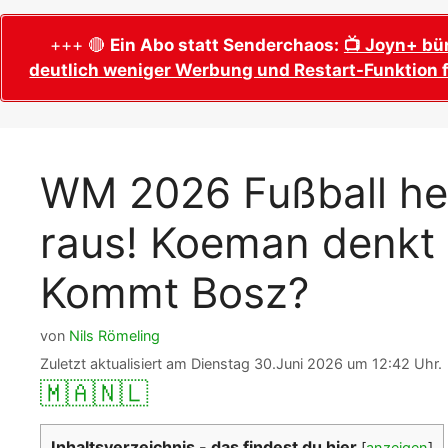
WM 2026 Sech
Termine, Ans
Wer wird Fußball-Weltmeister 2026?
+++ 🔴
Ein Abo statt Senderchaos:
📺 Joyn+ bü
deutlich weniger Werbung und Restart-Funktion f
WM 2026 Acht
Alle WM 2026 Trainer
Termine, Ans
Panini WM 2026 Sticker
WM 2026 Vier
Spielorte, T
Panini WM 2026 Stickerkollektion
WM 2026 Fußball he
WM 2026 Halb
Alle Fußball Weltmeister
Anstoßzeiten
raus! Koeman denkt 
Adidas Trionda: offizielle WM 2026
WM 2026 Spie
Spielball
Spielort Mia
Kommt Bosz?
Alle Nationalspieler der FIFA Fußball WM
WM 2026 Fina
2026
Weltmeister, 
von
Nils Römeling
WM 2026 Qualifikation in Europa: Tabelle
Fußball WM 
& Spielplan
Zuletzt aktualisiert am Dienstag 30.Juni 2026 um 12:42 Uhr.
Ausfüllen &
🇲🇦
🇳🇱
Fußball WM 20
PDF zum Dow
Inhaltsverzeichnis - das findest du hier
[
anzeigen
]