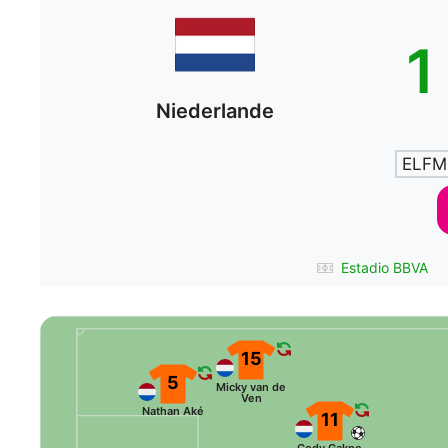
1
Niederlande
ELFM
Estadio BBVA
15
5
Micky van de
Ven
Nathan Aké
11