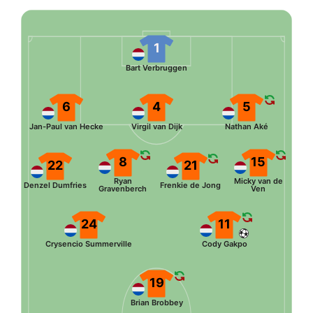
1
Bart Verbruggen
6
4
5
Jan-Paul van Hecke
Virgil van Dijk
Nathan Aké
8
15
22
21
Ryan
Micky van de
Denzel Dumfries
Frenkie de Jong
Gravenberch
Ven
24
11
Crysencio Summerville
Cody Gakpo
19
Brian Brobbey