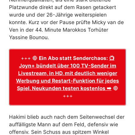
Platzwunde direkt auf dem Rasen getackert
wurde und der 26-Jährige weiterspielen
konnte. Kurz vor der Pause prüfte Micky van de
Ven in der 44. Minute Marokkos Torhüter
Yassine Bounou.
+++ 🔴
Ein Abo statt Senderchaos:
📺
Joyn+ bündelt über 100 TV-Sender im
Livestream, in HD, mit deutlich weniger
Werbung und Restart-Funktion für jedes
Spiel. Neukunden testen kostenlos ➡️
🔴
+++
Hakimi blieb auch nach dem Seitenwechsel der
auffälligste Mann auf dem Feld, defensiv wie
offensiv. Sein Schuss aus spitzem Winkel