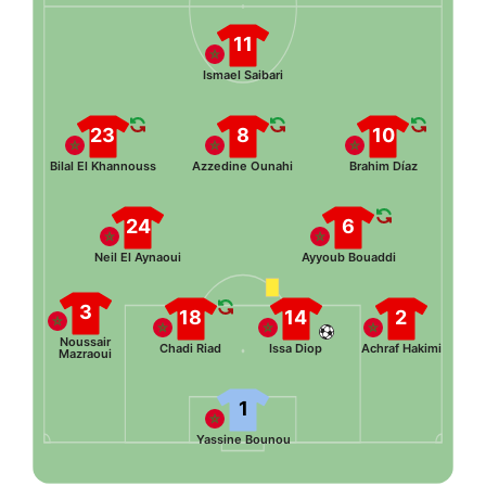
11
Ismael Saibari
23
8
10
Bilal El Khannouss
Azzedine Ounahi
Brahim Díaz
24
6
Neil El Aynaoui
Ayyoub Bouaddi
3
18
14
2
Noussair
Chadi Riad
Issa Diop
Achraf Hakimi
Mazraoui
1
Yassine Bounou