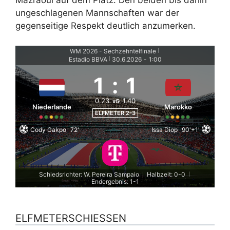
Mazraoui auf dem Platz. Den beiden bis dahin
ungeschlagenen Mannschaften war der
gegenseitige Respekt deutlich anzumerken.
WM 2026 - Sechzehntelfinale
|
Estadio BBVA
30.6.2026
-
1:00
|
1
:
1
0.23
1.40
xG
Niederlande
Marokko
ELFMETER 2-3
Cody Gakpo
72'
Issa Diop
90'+1'
Schiedsrichter: W. Pereira Sampaio
Halbzeit: 0-0
|
|
Endergebnis: 1-1
ELFMETERSCHIESSEN