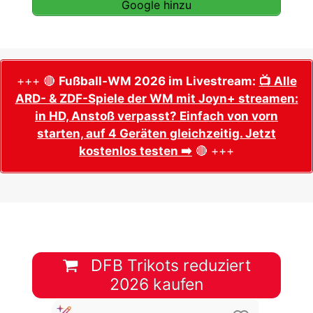
Google hinzu
+++ 🔴
Fußball-WM 2026 im Livestream:
📺 Alle
ARD- & ZDF-Spiele der WM mit Joyn+ streamen:
in HD, Anstoß verpasst? Einfach von vorn
starten, auf 4 Geräten gleichzeitig. Jetzt
kostenlos testen ➡️
🔴 +++
DFB Trikots reduziert
2026 kaufen