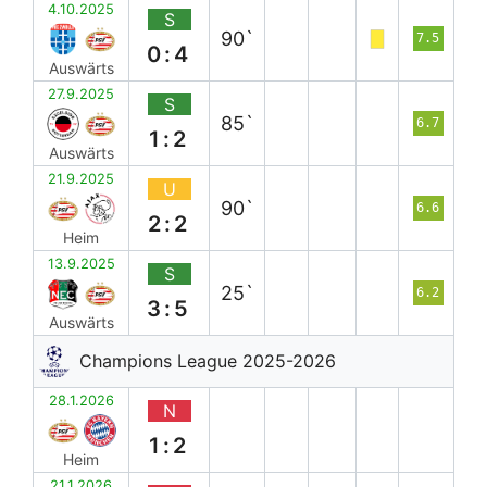
4.10.2025
S
90`
7.5
0:4
Auswärts
27.9.2025
S
85`
6.7
1:2
Auswärts
21.9.2025
U
90`
6.6
2:2
Heim
13.9.2025
S
25`
6.2
3:5
Auswärts
Champions League 2025-2026
28.1.2026
N
1:2
Heim
21.1.2026