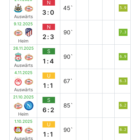
N
45`
5.9
3:0
Auswärts
9.12.2025
N
90`
7.3
2:3
Heim
26.11.2025
S
90`
6.9
1:4
Auswärts
4.11.2025
U
67`
6.3
1:1
Auswärts
21.10.2025
S
85`
6.2
6:2
Heim
1.10.2025
U
90`
6.2
1:1
Auswärts