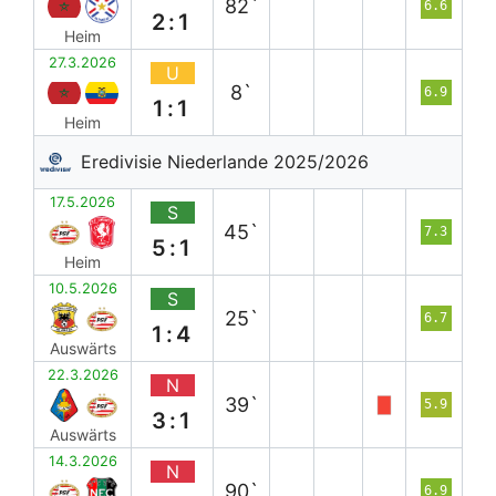
82`
6.6
2:1
Heim
27.3.2026
U
8`
6.9
1:1
Heim
Eredivisie Niederlande 2025/2026
17.5.2026
S
45`
7.3
5:1
Heim
10.5.2026
S
25`
6.7
1:4
Auswärts
22.3.2026
N
39`
5.9
3:1
Auswärts
14.3.2026
N
90`
6.9