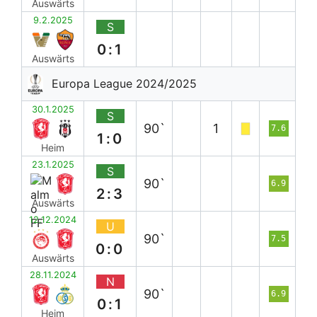
Auswärts
9.2.2025
S
0:1
Auswärts
Europa League 2024/2025
30.1.2025
S
90`
1
7.6
1:0
Heim
23.1.2025
S
90`
6.9
2:3
Auswärts
12.12.2024
U
90`
7.5
0:0
Auswärts
28.11.2024
N
90`
6.9
0:1
Heim