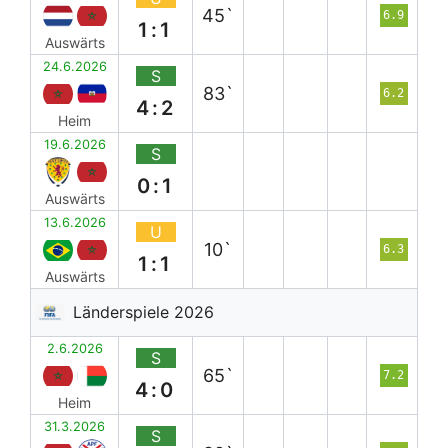
45`
6.9
1:1
Auswärts
24.6.2026
S
83`
6.2
4:2
Heim
19.6.2026
S
0:1
Auswärts
13.6.2026
U
10`
6.3
1:1
Auswärts
Länderspiele 2026
2.6.2026
S
65`
7.2
4:0
Heim
31.3.2026
S