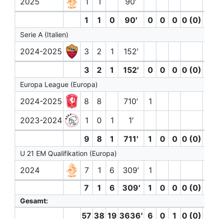
2025
1
1
90′
1
1
0
90′
0
0
0
0 (0)
0
Serie A (Italien)
2024-2025
3
2
1
152′
1
3
2
1
152′
0
0
0
0 (0)
1
Europa League (Europa)
2024-2025
8
8
710′
1
1
2023-2024
1
0
1
1′
9
8
1
711′
1
0
0
0 (0)
1
U 21 EM Qualifikation (Europa)
2024
7
1
6
309′
1
7
1
6
309′
1
0
0
0 (0)
0
Gesamt:
57
38
19
3636′
6
0
1
0 (0)
3