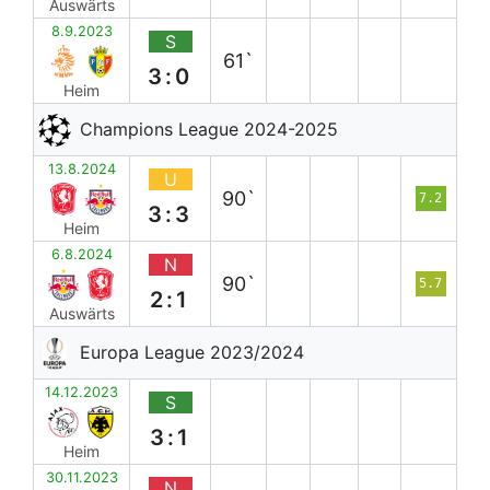
Auswärts
8.9.2023
S
61`
3:0
Heim
Champions League 2024-2025
13.8.2024
U
90`
7.2
3:3
Heim
6.8.2024
N
90`
5.7
2:1
Auswärts
Europa League 2023/2024
14.12.2023
S
3:1
Heim
30.11.2023
N