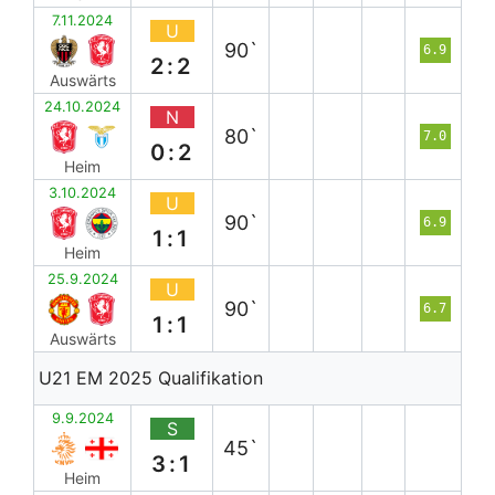
7.11.2024
U
90`
6.9
2:2
Auswärts
24.10.2024
N
80`
7.0
0:2
Heim
3.10.2024
U
90`
6.9
1:1
Heim
25.9.2024
U
90`
6.7
1:1
Auswärts
U21 EM 2025 Qualifikation
9.9.2024
S
45`
3:1
Heim