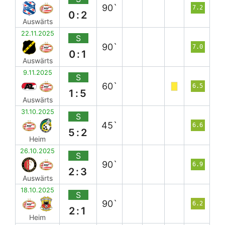
90`
7.2
0:2
Auswärts
22.11.2025
S
90`
7.0
0:1
Auswärts
9.11.2025
S
60`
6.5
1:5
Auswärts
31.10.2025
S
45`
6.6
5:2
Heim
26.10.2025
S
90`
6.9
2:3
Auswärts
18.10.2025
S
90`
6.2
2:1
Heim