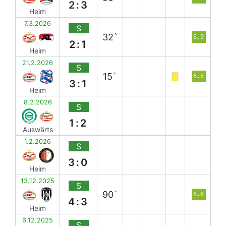
2:3
Heim
7.3.2026
S
32`
6.9
2:1
Heim
21.2.2026
S
15`
6.5
3:1
Heim
8.2.2026
S
1:2
Auswärts
1.2.2026
S
3:0
Heim
13.12.2025
S
90`
6.6
4:3
Heim
6.12.2025
S