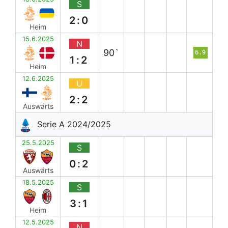
S
2:0
Heim
15.6.2025
N
90`
6.9
1:2
Heim
12.6.2025
U
2:2
Auswärts
Serie A 2024/2025
25.5.2025
S
0:2
Auswärts
18.5.2025
S
3:1
Heim
12.5.2025
N