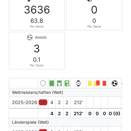
3636
0
63.8
0
Per Game
Per Game
Assists
3
0.1
Per Game
Weltmeisterschaften (Welt)
2025-2026
4
2
2
212′
4
2
2
212′
0
0
0
0 (0)
0
Länderspiele (Welt)