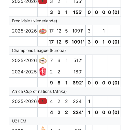
2025-2026
3
2
1
155′
3
2
1
155′
0
0
0
0 (0)
0
Eredivisie (Niederlande)
2025-2026
17
12
5
1091′
3
1
17
12
5
1091′
3
0
1
0 (0)
0
Champions League (Europa)
2025-2026
7
6
1
512′
2024-2025
2
2
180′
9
8
1
692′
0
0
0
0 (0)
0
Africa Cup of nations (Afrika)
2025-2026
4
2
2
224′
1
1
4
2
2
224′
1
0
0
0 (0)
1
U21 EM