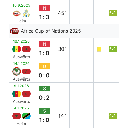
16.9.2025
N
45`
6.3
1:3
Heim
Africa Cup of Nations 2025
18.1.2026
N
30`
6.9
1:0
Auswärts
14.1.2026
U
0:0
Auswärts
9.1.2026
S
0:2
Auswärts
4.1.2026
S
14`
6.5
1:0
Heim