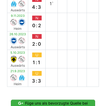
1`
4:3
Auswärts
9.11.2023
N
0:2
Heim
26.10.2023
N
2:0
Auswärts
5.10.2023
U
1:1
Auswärts
21.9.2023
U
3:3
Heim
Füge uns als bevorzugte Quelle bei