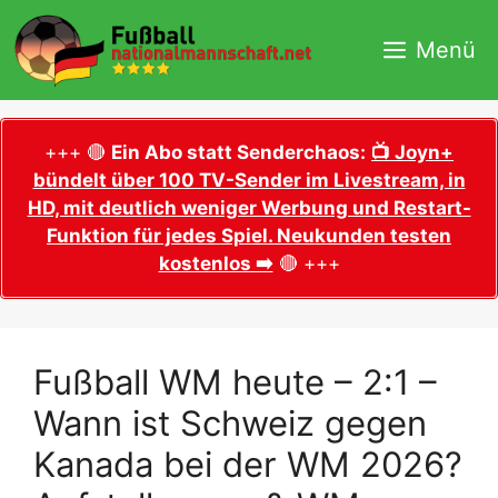
Zum
Inhalt
Menü
springen
+++ 🔴
Ein Abo statt Senderchaos:
📺 Joyn+
bündelt über 100 TV-Sender im Livestream, in
HD, mit deutlich weniger Werbung und Restart-
Funktion für jedes Spiel. Neukunden testen
kostenlos ➡️
🔴 +++
Fußball WM heute – 2:1 –
Wann ist Schweiz gegen
Kanada bei der WM 2026?