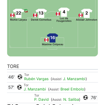
4
22
13
2
Luc de
Richie Laryea
Derek Cornelius
Alistair Johnston
Fougerolles
16
Maxime Crépeau
TORE
Tor
46'
Rubén Vargas
(
:
J. Manzambi
)
Assist
Tor
57'
J. Manzambi
(
:
Breel Embolo
)
Assist
Tor
76'
P. David
(
N. Saliba
)
Assist: