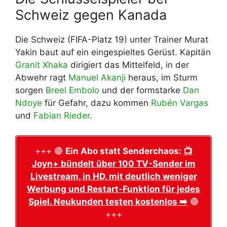
Schweiz gegen Kanada
Die Schweiz (FIFA-Platz 19) unter Trainer Murat
Yakin baut auf ein eingespieltes Gerüst. Kapitän
Granit Xhaka
dirigiert das Mittelfeld, in der
Abwehr ragt
Manuel Akanji
heraus, im Sturm
sorgen
Breel Embolo
und der formstarke
Dan
Ndoye
für Gefahr, dazu kommen
Rubén Vargas
und
Fabian Rieder
.
+++ 🔴
Ein Abo statt Senderchaos:
📺
Joyn+ bündelt über 100 TV-Sender im
Livestream, in HD, mit deutlich weniger
Werbung und Restart-Funktion für jedes
Spiel. Neukunden testen kostenlos ➡️
🔴
+++