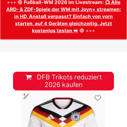
+++ 🔴
Fußball-WM 2026 im Livestream:
📺 Alle
ARD- & ZDF-Spiele der WM mit Joyn+ streamen:
in HD, Anstoß verpasst? Einfach von vorn
starten, auf 4 Geräten gleichzeitig. Jetzt
kostenlos testen ➡️
🔴 +++
DFB Trikots reduziert
2026 kaufen