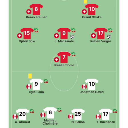
8
10
Remo Freuler
Granit Xhaka
15
9
17
Djibril Sow
J. Manzambi
Rubén Vargas
7
Breel Embolo
9
10
Cyle Larin
Jonathan David
6
20
25
17
Mathieu
A. Ahmed
N. Saliba
T. Buchanan
Choinière