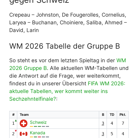
Crepeau – Johnston, De Fougerolles, Cornelius,
Laryea – Buchanan, Choiniere, Saliba, Ahmed –
David, Larin
WM 2026 Tabelle der Gruppe B
So steht es vor dem letzten Spieltag in der
WM
2026 Gruppe B
. Alle aktuellen WM-Tabellen und
die Antwort auf die Frage, wer weiterkommt,
findest du in unserer Übersicht
FIFA WM 2026:
aktuelle Tabellen, wer kommt weiter ins
Sechzehntelfinale?
:
#
Team
B
TD
Pkt.
▲
Schweiz
1
3
4
7
▼
Kanada
2
3
5
4