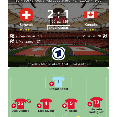
BC Place Vancouver WM 2026 Stadion
24.6.2026
-
19:00
2
:
1
1.06
1.19
xG
Schweiz
Kanada
ENDERGEBNIS
Rubén Vargas
46'
P. David
76'
J. Manzambi
57'
Schiedsrichter: R. Abatti Abel
Halbzeit: 0-0
|
1
Gregor Kobel
13
25
4
5
Ricardo
Luca Jaquez
Nico Elvedi
M. Akanji
Rodriguez