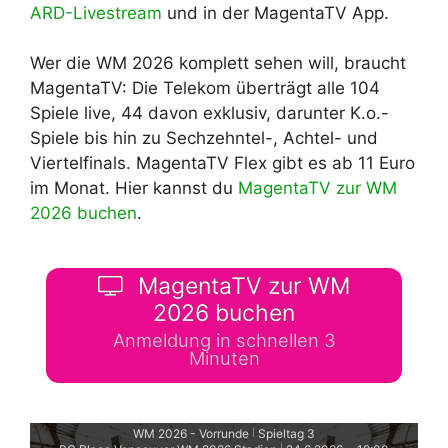
ARD-Livestream
und in der MagentaTV App.
Wer die WM 2026 komplett sehen will, braucht
MagentaTV: Die Telekom überträgt alle 104
Spiele live, 44 davon exklusiv, darunter K.o.-
Spiele bis hin zu Sechzehntel-, Achtel- und
Viertelfinals. MagentaTV Flex gibt es ab 11 Euro
im Monat. Hier kannst du
MagentaTV zur WM
2026 buchen
.
MagentaTV zur WM
2026 buchen
Anmeldung in schnellen 3
Minuten
WM 2026 - Vorrunde
Spieltag 3
|
|