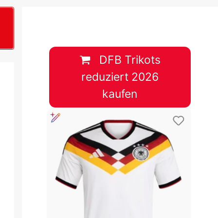
B
plan &
lplan &
DFB Trikots
reduziert 2026
lplan &
kaufen
 & Tabelle
 & Tabelle
 & Tabelle
 & Tabelle