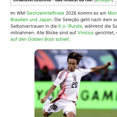
WM 2026 Spie
downloaden &
Im WM-
Sechzehntelfinale
2026 kommt es am
Mont
Brasilien und Japan
. Die Seleção geht nach dem 
Selbstvertrauen in die
K.o.-Runde
, während die Sa
mitnahmen. Alle Blicke sind auf
Vinícius
gerichtet, 
auf den Golden Boot schielt.