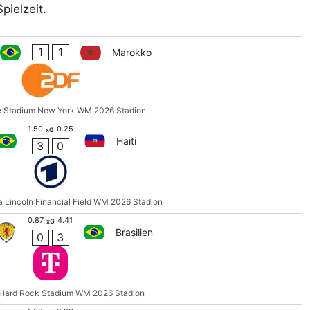
pielzeit.
1
1
Marokko
e Stadium New York WM 2026 Stadion
1.50
0.25
xG
Haiti
3
0
a Lincoln Financial Field WM 2026 Stadion
0.87
4.41
xG
Brasilien
0
3
Hard Rock Stadium WM 2026 Stadion