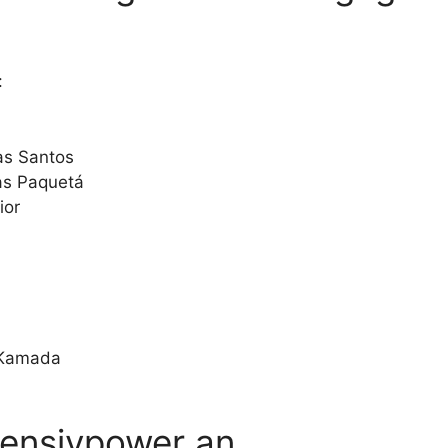
:
as Santos
as Paquetá
ior
, Kamada
ffensivpower an