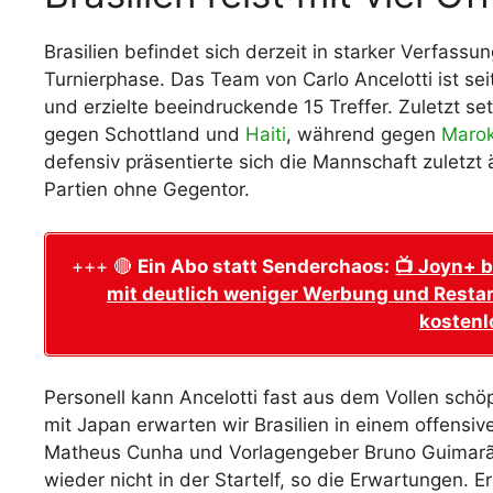
Brasilien befindet sich derzeit in starker Verfassu
Turnierphase. Das Team von Carlo Ancelotti ist sei
und erzielte beeindruckende 15 Treffer. Zuletzt set
gegen Schottland und
Haiti
, während gegen
Maro
defensiv präsentierte sich die Mannschaft zuletzt 
Partien ohne Gegentor.
+++ 🔴
Ein Abo statt Senderchaos:
📺 Joyn+ b
mit deutlich weniger Werbung und Restar
kostenl
Personell kann Ancelotti fast aus dem Vollen schöpf
mit Japan erwarten wir Brasilien in einem offensiv
Matheus Cunha und Vorlagengeber Bruno Guimarãe
wieder nicht in der Startelf, so die Erwartungen. 