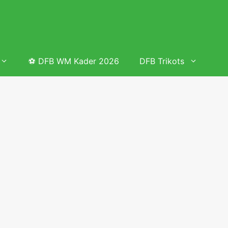
⚽ DFB WM Kader 2026
DFB Trikots
 & Tabelle
Frauenfußball heute
Deutschland Frauen Fußball Nationalmannschaft
 & Tabelle
Deutschland Frauen Länderspiele 2026 – DFB Spielplan
2026
lplan &
Deutschland Frauen Länderspiele 2025 – DFB Spielplan
2025
lplan &
Deutsche Frauen Nationalmannschaft DFB Kader 2025 &
Erfolge
elplan &