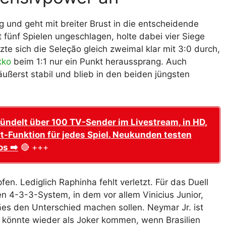
ng und geht mit breiter Brust in die entscheidende
t fünf Spielen ungeschlagen, holte dabei vier Siege
zte sich die Seleção gleich zweimal klar mit 3:0 durch,
kko
beim 1:1 nur ein Punkt heraussprang. Auch
äußerst stabil und blieb in den beiden jüngsten
ündelt über 100 TV-Sender im Livestream, in HD,
t-Funktion für jedes Spiel. Neukunden testen
os ➡️
🔴 +++
en. Lediglich Raphinha fehlt verletzt. Für das Duell
en 4-3-3-System, in dem vor allem Vinicius Junior,
s den Unterschied machen sollen. Neymar Jr. ist
Er könnte wieder als Joker kommen, wenn Brasilien