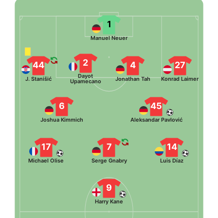
1
Manuel Neuer
2
44
4
27
Dayot
J. Stanišić
Jonathan Tah
Konrad Laimer
Upamecano
6
45
Joshua Kimmich
Aleksandar Pavlović
17
7
14
Michael Olise
Serge Gnabry
Luis Díaz
9
Harry Kane