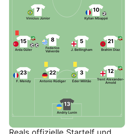
7
10
Vinícius Júnior
Kylian Mbappé
8
15
5
21
Federico
Arda Güler
J. Bellingham
Brahim Díaz
Valverde
12
23
22
3
Trent Alexander-
F. Mendy
Antonio Rüdiger
Éder Militão
Arnold
13
Andriy Lunin
Reals offizielle Startelf und