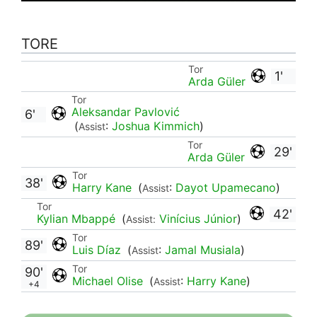
TORE
Tor
1'
Arda Güler
Tor
Aleksandar Pavlović
6'
(
:
Joshua Kimmich
)
Assist
Tor
29'
Arda Güler
Tor
38'
Harry Kane
(
:
Dayot Upamecano
)
Assist
Tor
42'
Kylian Mbappé
(
Vinícius Júnior
)
Assist:
Tor
89'
Luis Díaz
(
:
Jamal Musiala
)
Assist
Tor
90'
Michael Olise
(
:
Harry Kane
)
Assist
+4