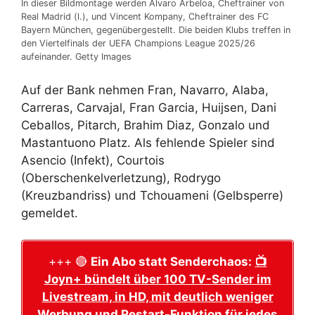
In dieser Bildmontage werden Álvaro Arbeloa, Cheftrainer von
Real Madrid (l.), und Vincent Kompany, Cheftrainer des FC
Bayern München, gegenübergestellt. Die beiden Klubs treffen in
den Viertelfinals der UEFA Champions League 2025/26
aufeinander. Getty Images
Auf der Bank nehmen Fran, Navarro, Alaba,
Carreras, Carvajal, Fran Garcia, Huijsen, Dani
Ceballos, Pitarch, Brahim Diaz, Gonzalo und
Mastantuono Platz. Als fehlende Spieler sind
Asencio (Infekt), Courtois
(Oberschenkelverletzung), Rodrygo
(Kreuzbandriss) und Tchouameni (Gelbsperre)
gemeldet.
+++ 🔴
Ein Abo statt Senderchaos:
📺
Joyn+ bündelt über 100 TV-Sender im
Livestream, in HD, mit deutlich weniger
Werbung und Restart-Funktion für jedes