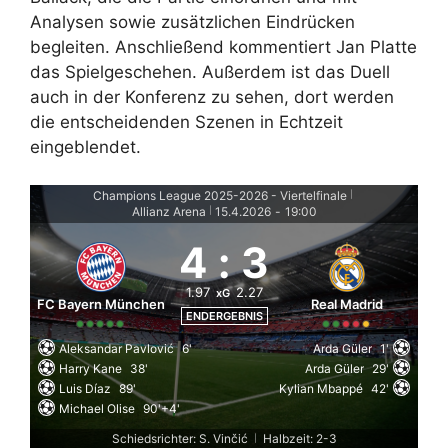
Analysen sowie zusätzlichen Eindrücken
begleiten. Anschließend kommentiert Jan Platte
das Spielgeschehen. Außerdem ist das Duell
auch in der Konferenz zu sehen, dort werden
die entscheidenden Szenen in Echtzeit
eingeblendet.
Champions League 2025-2026 - Viertelfinale
|
Allianz Arena
15.4.2026
-
19:00
|
4
:
3
1.97
2.27
xG
FC Bayern München
Real Madrid
ENDERGEBNIS
Aleksandar Pavlović
6'
Arda Güler
1'
Harry Kane
38'
Arda Güler
29'
Luis Díaz
89'
Kylian Mbappé
42'
Michael Olise
90'+4'
Schiedsrichter: S. Vinčić
Halbzeit: 2-3
|