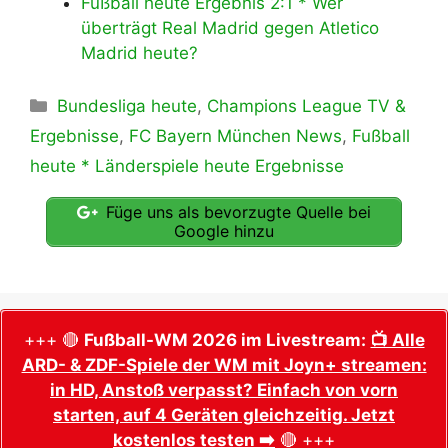
Fußball heute Ergebnis 2:1 * Wer
überträgt Real Madrid gegen Atletico
Madrid heute?
Kategorien
Bundesliga heute
,
Champions League TV &
Ergebnisse
,
FC Bayern München News
,
Fußball
heute * Länderspiele heute Ergebnisse
Füge uns als bevorzugte Quelle bei
Google hinzu
+++ 🔴
Fußball-WM 2026 im Livestream:
📺 Alle
ARD- & ZDF-Spiele der WM mit Joyn+ streamen:
in HD, Anstoß verpasst? Einfach von vorn
starten, auf 4 Geräten gleichzeitig. Jetzt
kostenlos testen ➡️
🔴 +++