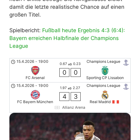
damit die letzte realistische Chance auf einen
großen Titel.
Spielbericht:
Fußball heute Ergebnis 4:3 (6:4):
Bayern erreichen Halbfinale der Champions
League
15.4.2026
-
19:00
Champions League
0.67
0.23
xG
0
0
FC Arsenal
Sporting CP Lissabon
15.4.2026
-
19:00
Champions League
1.97
2.27
xG
4
3
FC Bayern München
Real Madrid
Allianz Arena