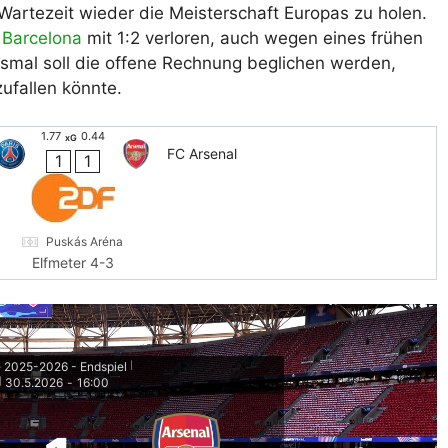
Wartezeit wieder die Meisterschaft Europas zu holen.
 Barcelona
mit 1:2 verloren, auch wegen eines frühen
smal soll die offene Rechnung beglichen werden,
zufallen könnte.
1.77
0.44
xG
FC Arsenal
1
1
Puskás Aréna
Elfmeter 4-3
 2025-2026 - Endspiel
|
30.5.2026
-
16:00
|