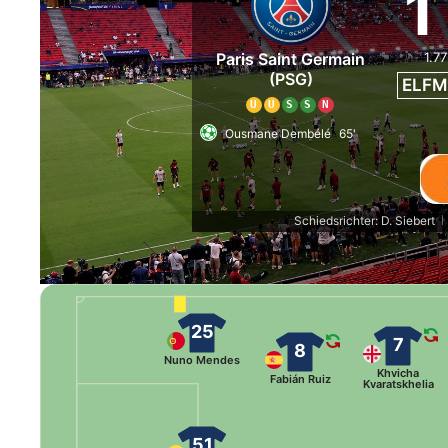
1
1.77
Paris Saint Germain
(PSG)
ELFM
U
U
S
S
N
Ousmane Dembélé
65'
Schiedsrichter: D. Siebert
|
25
7
8
Nuno Mendes
Khvicha
Fabián Ruiz
Kvaratskhelia
51