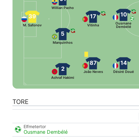
Willian Pacho
10
39
17
Ousmane
M. Safonov
Vitinha
Dembélé
5
Marquinhos
87
14
2
João Neves
Désiré Doué
Achraf Hakimi
TORE
Elfmetertor
Ousmane Dembélé