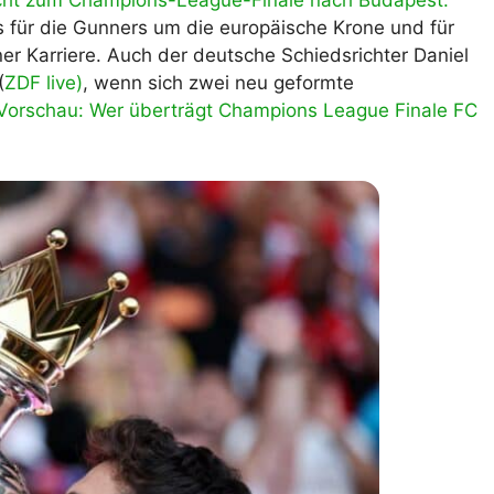
sicht zum Champions-League-Finale nach Budapest.
 für die Gunners um die europäische Krone und für
lplan Excel – kostenlos
 automatisch ausfüllen
er Karriere. Auch der deutsche Schiedsrichter Daniel
(
ZDF live)
, wenn sich zwei neu geformte
 Vorschau: Wer überträgt Champions League Finale FC