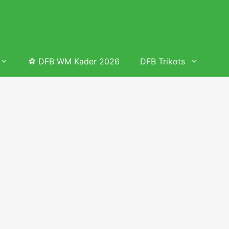
⚽ DFB WM Kader 2026
DFB Trikots
 & Tabelle
Frauenfußball heute
Deutschland Frauen Fußball Nationalmannschaft
 & Tabelle
Deutschland Frauen Länderspiele 2026 – DFB Spielplan
2026
lplan &
Deutschland Frauen Länderspiele 2025 – DFB Spielplan
2025
lplan &
Deutsche Frauen Nationalmannschaft DFB Kader 2025 &
Erfolge
elplan &