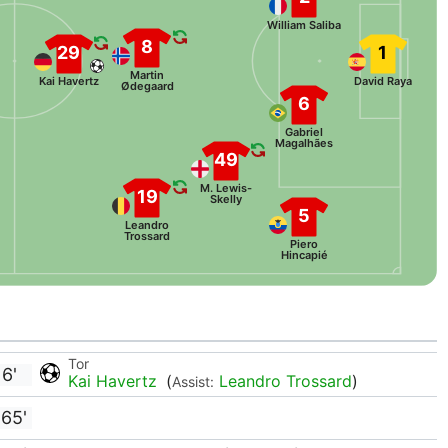
William Saliba
8
29
1
Martin
Kai Havertz
David Raya
Ødegaard
6
Gabriel
Magalhães
49
M. Lewis-
19
Skelly
5
Leandro
Trossard
Piero
Hincapié
Tor
6'
Kai Havertz
(
Leandro Trossard
)
Assist:
65'