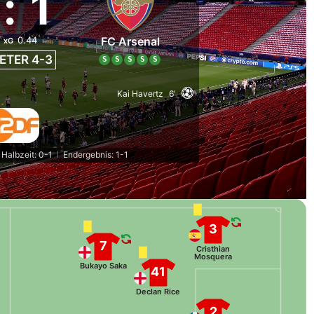
:
1
0.44
FC Arsenal
xG
ETER 4-3
S
S
S
S
S
Kai Havertz
6'
Halbzeit: 0-1
Endergebnis: 1-1
|
3
7
Cristhian
Mosquera
Bukayo Saka
41
Declan Rice
2