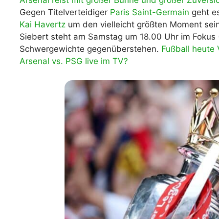
Arsenal reist mit großer Bühne und großer Zuver
Gegen Titelverteidiger
Paris Saint-Germain
geht es
WM 2026 Spie
downloaden &
Kai Havertz
um den vielleicht größten Moment sein
Siebert steht am Samstag um 18.00 Uhr im Fokus 
Schwergewichte gegenüberstehen.
Fußball heute
Arsenal vs. PSG live im TV?