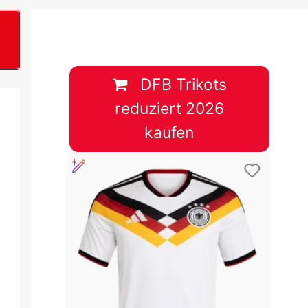
B
plan &
lplan &
DFB Trikots
reduziert 2026
lplan &
kaufen
 & Tabelle
 & Tabelle
 & Tabelle
 & Tabelle