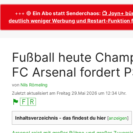
WM 2026 Sech
Termine, Ans
Wer wird Fußball-Weltmeister 2026?
+++ 🔴
Ein Abo statt Senderchaos:
📺 Joyn+ bü
deutlich weniger Werbung und Restart-Funktion f
WM 2026 Acht
Alle WM 2026 Trainer
Termine, Ans
Panini WM 2026 Sticker
WM 2026 Vier
Spielorte, T
Panini WM 2026 Stickerkollektion
Fußball heute Champ
WM 2026 Halb
Alle Fußball Weltmeister
Anstoßzeiten
FC Arsenal fordert 
Adidas Trionda: offizielle WM 2026
WM 2026 Spie
Spielball
Spielort Mia
Alle Nationalspieler der FIFA Fußball WM
von
Nils Römeling
WM 2026 Fina
2026
Zuletzt aktualisiert am Freitag 29.Mai 2026 um 12:34 Uhr.
Weltmeister, 
🏴󠁧󠁢󠁥󠁮󠁧󠁿
🇫🇷
WM 2026 Qualifikation in Europa: Tabelle
Fußball WM 
& Spielplan
Ausfüllen &
Inhaltsverzeichnis - das findest du hier
[
anzeigen
]
Fußball WM 20
PDF zum Dow