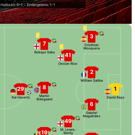
Halbzeit: 0-1
Endergebnis: 1-1
|
3
7
Cristhian
Mosquera
Bukayo Saka
41
Declan Rice
2
William Saliba
8
29
1
Martin
Kai Havertz
David Raya
Ødegaard
6
Gabriel
Magalhães
49
M. Lewis-
19
Skelly