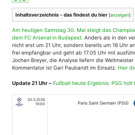
WM 2026 Spie
downloaden &
Inhaltsverzeichnis - das findest du hier
[
anzeigen
]
Am heutigen Samstag 30. Mai steigt das Champio
dem FC Arsenal in Budapest.
Anders als in den ve
nicht erst um 21 Uhr, sondern bereits um 18 Uhr a
frei empfangbar und geht ab 17.05 Uhr mit ausfüh
Jochen Breyer, die Analyse liefern die Weltmeiste
Kommentator ist Gari Paubandt im Einsatz.
Hier d
Update 21 Uhr –
Fußball heute Ergebnis: PSG holt
30.5.2026
Paris Saint Germain (PSG)
16:00