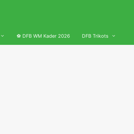
⚽ DFB WM Kader 2026
DFB Trikots
 & Tabelle
Frauenfußball heute
Deutschland Frauen Fußball Nationalmannschaft
 & Tabelle
Deutschland Frauen Länderspiele 2026 – DFB Spielplan
2026
lplan &
Deutschland Frauen Länderspiele 2025 – DFB Spielplan
2025
lplan &
Deutsche Frauen Nationalmannschaft DFB Kader 2025 &
Erfolge
elplan &