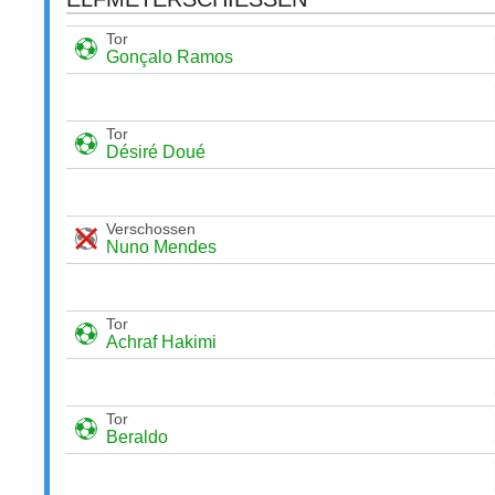
Tor
Gonçalo Ramos
Tor
Désiré Doué
Verschossen
Nuno Mendes
Tor
Achraf Hakimi
Tor
Beraldo