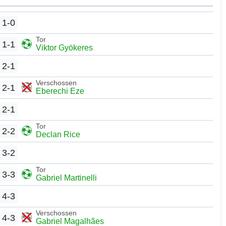
1-0
Tor
1-1
Viktor Gyökeres
2-1
Verschossen
2-1
Eberechi Eze
2-1
Tor
2-2
Declan Rice
3-2
Tor
3-3
Gabriel Martinelli
4-3
Verschossen
4-3
Gabriel Magalhães