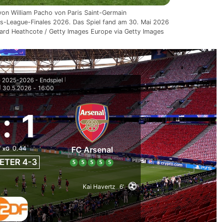
 von William Pacho von Paris Saint-Germain
-League-Finales 2026. Das Spiel fand am 30. Mai 2026
hard Heathcote / Getty Images Europe via Getty Images
 2025-2026 - Endspiel
|
30.5.2026
-
16:00
|
:
1
0.44
FC Arsenal
xG
ETER 4-3
S
S
S
S
S
Kai Havertz
6'