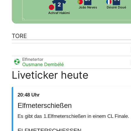
2
João Neves
Désiré Doué
Achraf Hakimi
TORE
Elfmetertor
Ousmane Dembélé
Liveticker heute
20:48 Uhr
Elfmeterschießen
Es gibt das 1.Elfmeterschießen in einem CL Finale
ELFMETERSCHIESSEN