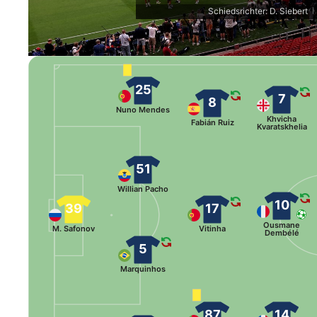
Schiedsrichter: D. Siebert
|
25
7
8
Nuno Mendes
Khvicha
Fabián Ruiz
Kvaratskhelia
51
Willian Pacho
10
39
17
Ousmane
M. Safonov
Vitinha
Dembélé
5
Marquinhos
87
14