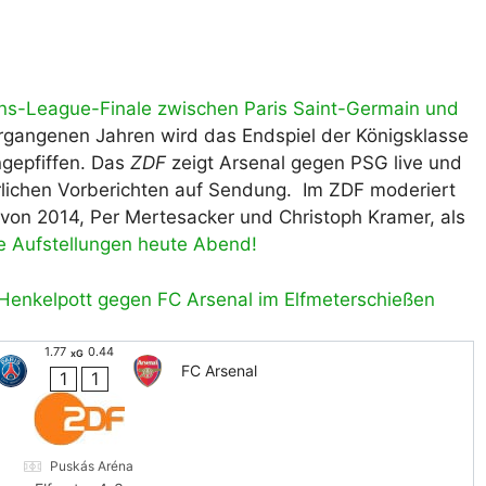
lplan Excel – kostenlos
 automatisch ausfüllen
ns-League-Finale zwischen Paris Saint-Germain und
rgangenen Jahren wird das Endspiel der Königsklasse
ngepfiffen. Das
ZDF
zeigt Arsenal gegen PSG live und
rlichen Vorberichten auf Sendung. Im ZDF moderiert
r von 2014, Per Mertesacker und Christoph Kramer, als
ie Aufstellungen heute Abend!
 Henkelpott gegen FC Arsenal im Elfmeterschießen
1.77
0.44
xG
FC Arsenal
1
1
Puskás Aréna