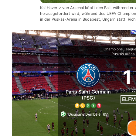
Kai Havertz von Arsenal köpft den Ball, während er
herausgefordert wird, während des UEFA Champions
in der Puskás-Arena in Budapest, Ungarn statt. Ric
Champions League
Puskás Aréna
1
1.77
Paris Saint Germain
(PSG)
ELFM
U
U
S
S
N
Ousmane Dembélé
65'