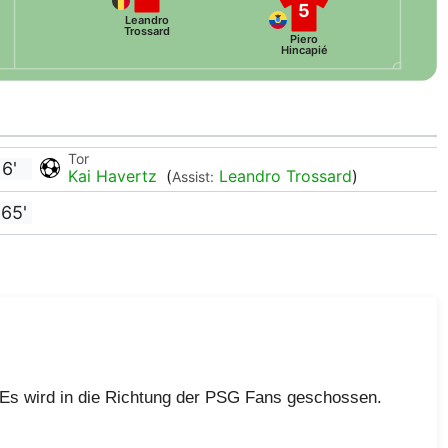
5
Leandro
Trossard
Piero
Hincapié
Tor
6'
Kai Havertz
(
Leandro Trossard
)
Assist:
65'
. Es wird in die Richtung der PSG Fans geschossen.