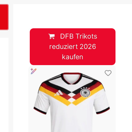
B
plan &
lplan &
DFB Trikots
reduziert 2026
lplan &
kaufen
 & Tabelle
 & Tabelle
 & Tabelle
 & Tabelle