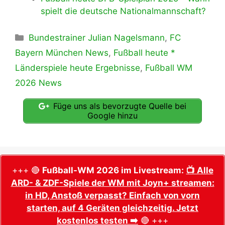
spielt die deutsche Nationalmannschaft?
Kategorien
Bundestrainer Julian Nagelsmann
,
FC
Bayern München News
,
Fußball heute *
Länderspiele heute Ergebnisse
,
Fußball WM
2026 News
Füge uns als bevorzugte Quelle bei
Google hinzu
+++ 🔴
Fußball-WM 2026 im Livestream:
📺 Alle
ARD- & ZDF-Spiele der WM mit Joyn+ streamen:
in HD, Anstoß verpasst? Einfach von vorn
starten, auf 4 Geräten gleichzeitig. Jetzt
kostenlos testen ➡️
🔴 +++