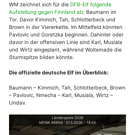
WM zeichnet sich für die
DFB-Elf folgende
Aufstellung gegen Finnland ab
: Baumann im
Tor. Davor Kimmich, Tah, Schlotterbeck und
Brown in der Viererkette. Im Mittelfeld könnten
Pavlovic und Goretzka beginnen. Dahinter oder
davor in der offensiven Linie sind Karl, Musiala
und Wirtz eingeplant, während Woltemade die
Sturmspitze bilden könnte.
Die offizielle deutsche Elf im Überblick:
Baumann – Kimmich, Tah, Schlotterbeck, Brown
– Pavlovic, Nmecha – Karl, Musiala, Wirtz –
Undav.
Länderspiele 2026
MEWA ARENA
31.5.2026
-
18:45
|