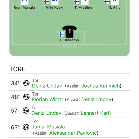
Ryan Mahuta
Ville Koski
T. Miettinen
N. Alho
1
L. Hrádecký
TORE
Tor
34'
Deniz Undav
(
:
Joshua Kimmich
)
Assist
Tor
48'
Florian Wirtz
(
:
Deniz Undav
)
Assist
Tor
57'
Deniz Undav
(
:
Lennart Karl
)
Assist
Tor
Jamal Musiala
63'
(
:
Aleksandar Pavlović
)
Assist