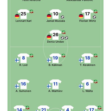
25
10
17
Lennart Karl
Jamal Musiala
Florian Wirtz
26
Deniz Undav
8
19
18
R. Lod
B. Källman
T. Keskinen
16
11
6
A. Suhonen
A. Marhiev
L. Walta
14
21
4
17