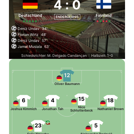
4
:
0
Deutschland
Finnland
ENDERGEBNIS
Deniz Undav
34'
Florian Wirtz
48'
Deniz Undav
57'
Jamal Musiala
63'
Schiedsrichter: M. Delgado Candançan
Halbzeit: 1-0
|
12
Oliver Baumann
15
6
4
18
Nico
Joshua Kimmich
Jonathan Tah
Nathaniel Brown
Schlotterbeck
23
5
Felix Nmecha
Aleksandar Pavlović