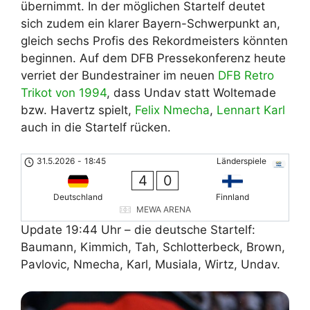
übernimmt. In der möglichen Startelf deutet
sich zudem ein klarer Bayern-Schwerpunkt an,
gleich sechs Profis des Rekordmeisters könnten
beginnen. Auf dem DFB Pressekonferenz heute
verriet der Bundestrainer im neuen
DFB Retro
Trikot von 1994
, dass Undav statt Woltemade
bzw. Havertz spielt,
Felix Nmecha
,
Lennart Karl
auch in die Startelf rücken.
31.5.2026
-
18:45
Länderspiele
4
0
Deutschland
Finnland
MEWA ARENA
Update 19:44 Uhr – die deutsche Startelf:
Baumann, Kimmich, Tah, Schlotterbeck, Brown,
Pavlovic, Nmecha, Karl, Musiala, Wirtz, Undav.