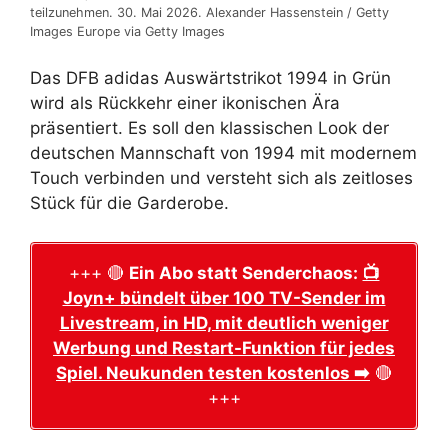
teilzunehmen. 30. Mai 2026. Alexander Hassenstein / Getty
Images Europe via Getty Images
Das DFB adidas Auswärtstrikot 1994 in Grün
wird als Rückkehr einer ikonischen Ära
präsentiert. Es soll den klassischen Look der
deutschen Mannschaft von 1994 mit modernem
Touch verbinden und versteht sich als zeitloses
Stück für die Garderobe.
+++ 🔴
Ein Abo statt Senderchaos:
📺
Joyn+ bündelt über 100 TV-Sender im
Livestream, in HD, mit deutlich weniger
Werbung und Restart-Funktion für jedes
Spiel. Neukunden testen kostenlos ➡️
🔴
+++