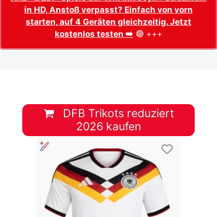
in HD, Anstoß verpasst? Einfach von vorn
starten, auf 4 Geräten gleichzeitig. Jetzt
kostenlos testen ➡️
🔴 +++
DFB Trikots reduziert
2026 kaufen