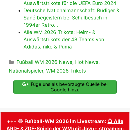
Auswärtstrikots für die UEFA Euro 2024
Deutsche Nationalmannschaft: Rüdiger &
Sané begeistern bei Schulbesuch in
1994er Retro…
Alle WM 2026 Trikots: Heim- &
Auswärtstrikots der 48 Teams von
Adidas, nike & Puma
Kategorien
Fußball WM 2026 News
,
Hot News
,
Nationalspieler
,
WM 2026 Trikots
Füge uns als bevorzugte Quelle bei
Google hinzu
+++ 🔴
Fußball-WM 2026 im Livestream:
📺 Alle
ARD- & ZDF-Spiele der WM mit Joyn+ streamen: