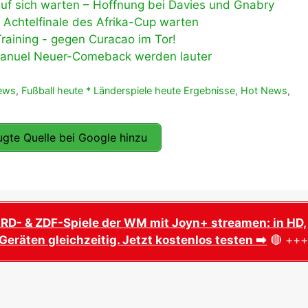
uf sich warten – Hoffnung bei Davies und Gnabry
 Achtelfinale des Afrika-Cup warten
raining - gegen Curacao im Tor!
Manuel Neuer-Comeback werden lauter
ews
,
Fußball heute * Länderspiele heute Ergebnisse
,
Hot News
,
gte Quelle bei Google hinzu
ARD- & ZDF-Spiele der WM mit Joyn+ streamen: in HD,
Geräten gleichzeitig. Jetzt kostenlos testen ➡️
🔴 ++