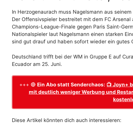
In Herzogenaurach muss Nagelsmann aus seinem 2
Der Offensivspieler bestreitet mit dem FC Arsen
Champions-League-Finale gegen Paris Saint-Germa
Nationalspieler laut Nagelsmann einen starken Ein
sind gut drauf und haben sofort wieder ein gutes G
Deutschland trifft bei der WM in Gruppe E auf Cur
Ecuador am 25. Juni.
+++ 🔴
Ein Abo statt Senderchaos:
📺 Joyn+ b
mit deutlich weniger Werbung und Restar
kostenl
Diese Artikel könnten dich auch interessieren: