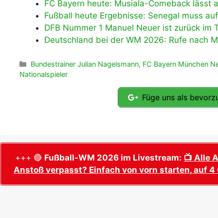
FC Bayern heute: Musiala-Comeback lässt a
Fußball heute Ergebnisse: Senegal muss auf
DFB Nummer 1 Manuel Neuer ist zurück im T
Deutschland bei der WM 2026: Rufe nach 
Kategorien
Bundestrainer Julian Nagelsmann
,
FC Bayern München N
Nationalspieler
Füge uns als bevorzu
+++ 🔴
Fußball-WM 2026 im Livestream:
📺 Alle 
Anstoß verpasst? Einfach von vorn starten, auf 4 