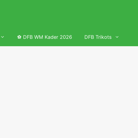
⚽ DFB WM Kader 2026
DFB Trikots
 & Tabelle
Frauenfußball heute
Deutschland Frauen Fußball Nationalmannschaft
 & Tabelle
Deutschland Frauen Länderspiele 2026 – DFB Spielplan
2026
lplan &
Deutschland Frauen Länderspiele 2025 – DFB Spielplan
2025
lplan &
Deutsche Frauen Nationalmannschaft DFB Kader 2025 &
Erfolge
elplan &