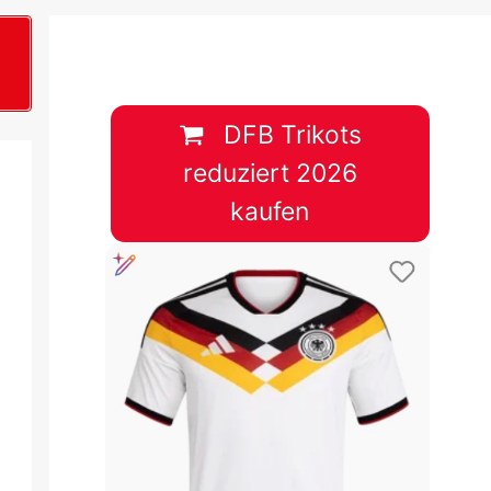
B
plan &
lplan &
DFB Trikots
reduziert 2026
lplan &
kaufen
 & Tabelle
 & Tabelle
 & Tabelle
 & Tabelle