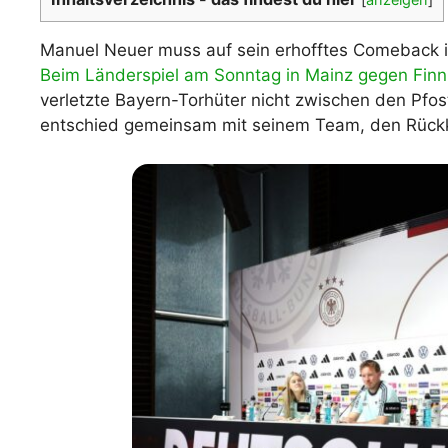
WM 2026 Spie
downloaden &
Manuel Neuer muss auf sein erhofftes Comeback 
Beim Länderspiel am Sonntag in Mainz gegen Finn
verletzte Bayern-Torhüter nicht zwischen den Pfo
entschied gemeinsam mit seinem Team, den Rückk