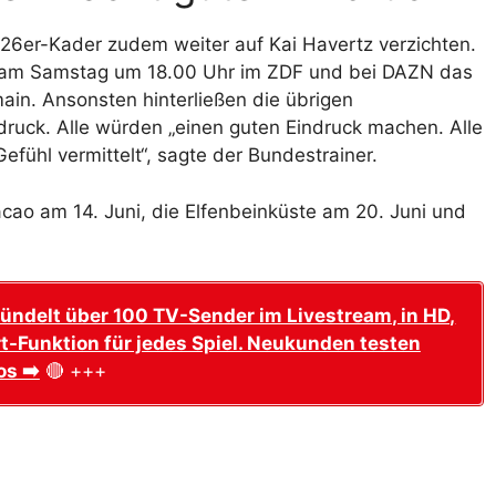
6er-Kader zudem weiter auf Kai Havertz verzichten.
al am Samstag um 18.00 Uhr im ZDF und bei DAZN das
in. Ansonsten hinterließen die übrigen
druck. Alle würden „einen guten Eindruck machen. Alle
efühl vermittelt“, sagte der Bundestrainer.
acao am 14. Juni, die Elfenbeinküste am 20. Juni und
ündelt über 100 TV-Sender im Livestream, in HD,
t-Funktion für jedes Spiel. Neukunden testen
os ➡️
🔴 +++