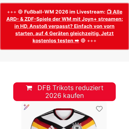
+++ 🔴
Fußball-WM 2026 im Livestream:
📺 Alle
ARD- & ZDF-Spiele der WM mit Joyn+ streamen:
in HD, Anstoß verpasst? Einfach von vorn
starten, auf 4 Geräten gleichzeitig. Jetzt
kostenlos testen ➡️
🔴 +++
DFB Trikots reduziert
2026 kaufen