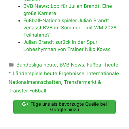
BVB News: Lob für Julian Brandt: Eine
große Karriere
Fußball-Nationalspieler Julian Brandt
verlässt BVB im Sommer - mit WM 2026
Teilnahme?
Julian Brandt zurück in der Spur –
Lobeshymnen von Trainer Niko Kovac
Kategorien
Bundesliga heute
,
BVB News
,
Fußball heute
* Länderspiele heute Ergebnisse
,
Internationale
Nationalmannschaften
,
Transfermarkt &
Transfer Fußball
Füge uns als bevorzugte Quelle bei
Google hinzu