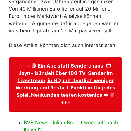
vergangenen zwei Jahren deutlich gesunken.
Von 40 Millionen Euro fiel er auf 20 Millionen
Euro. In der Marktwert-Analyse können
weiterhin Argumente dafür abgegeben werden,
was beim Update am 27. Mai passieren soll.
Diese Artikel könnten dich auch interessieren:
+++ 🔴
Ein Abo statt Senderchaos:
📺
Joyn+ bündelt über 100 TV-Sender im
Livestream, in HD, mit deutlich weniger
Werbung und Restart-Funktion für jedes
Spiel. Neukunden testen kostenlos ➡️
🔴
+++
BVB News: Julian Brandt wechselt nach
Italien!?