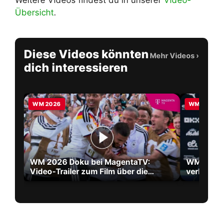
Weitere Videos findest du in unserer
Video-
Übersicht
.
Diese Videos könnten
Mehr Videos
›
dich interessieren
WM 2026
WM 2026
WM 2026 Doku bei MagentaTV:
WM 2026 
Video-Trailer zum Film über die
verlänger
größte WM aller Zeiten
2030