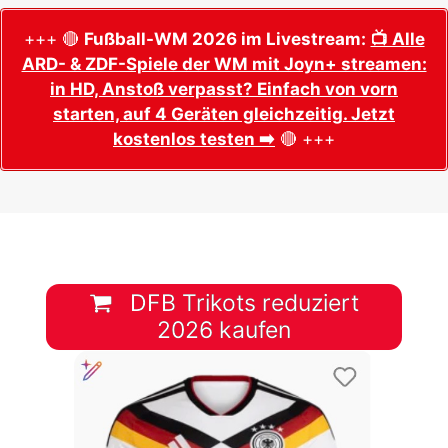
+++ 🔴
Fußball-WM 2026 im Livestream:
📺 Alle
ARD- & ZDF-Spiele der WM mit Joyn+ streamen:
in HD, Anstoß verpasst? Einfach von vorn
starten, auf 4 Geräten gleichzeitig. Jetzt
kostenlos testen ➡️
🔴 +++
DFB Trikots reduziert
2026 kaufen