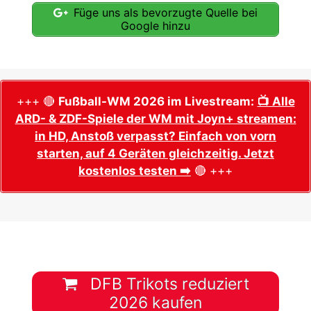
Füge uns als bevorzugte Quelle bei
Google hinzu
+++ 🔴
Fußball-WM 2026 im Livestream:
📺 Alle
ARD- & ZDF-Spiele der WM mit Joyn+ streamen:
in HD, Anstoß verpasst? Einfach von vorn
starten, auf 4 Geräten gleichzeitig. Jetzt
kostenlos testen ➡️
🔴 +++
DFB Trikots reduziert
2026 kaufen