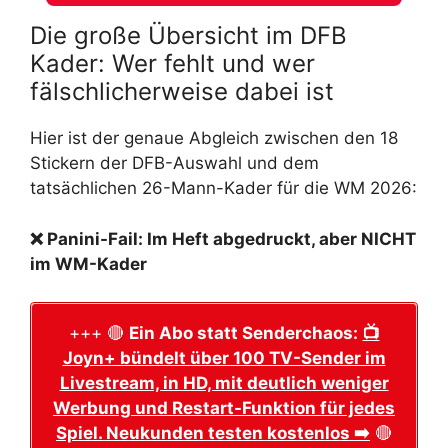
Die große Übersicht im DFB
Kader: Wer fehlt und wer
fälschlicherweise dabei ist
Hier ist der genaue Abgleich zwischen den 18
Stickern der DFB-Auswahl und dem
tatsächlichen 26-Mann-Kader für die WM 2026:
❌ Panini-Fail: Im Heft abgedruckt, aber NICHT
im WM-Kader
+++ 🔴
Ein Abo statt Senderchaos:
📺
Joyn+ bündelt über 100 TV-Sender im
Livestream, in HD, mit deutlich weniger
Werbung und Restart-Funktion für jedes
Spiel. Neukunden testen kostenlos ➡️
🔴