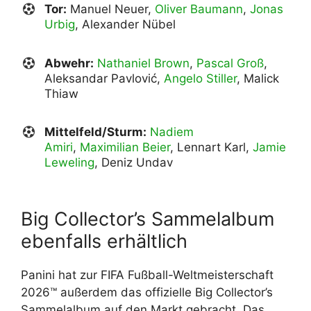
Tor:
Manuel Neuer,
Oliver Baumann
,
Jonas
Urbig
, Alexander Nübel
Abwehr:
Nathaniel Brown
,
Pascal Groß
,
Aleksandar Pavlović,
Angelo Stiller
, Malick
Thiaw
Mittelfeld/Sturm:
Nadiem
Amiri
,
Maximilian Beier
, Lennart Karl,
Jamie
Leweling
, Deniz Undav
Big Collector’s Sammelalbum
ebenfalls erhältlich
Panini hat zur FIFA Fußball-Weltmeisterschaft
2026™ außerdem das offizielle Big Collector’s
Sammelalbum auf den Markt gebracht. Das