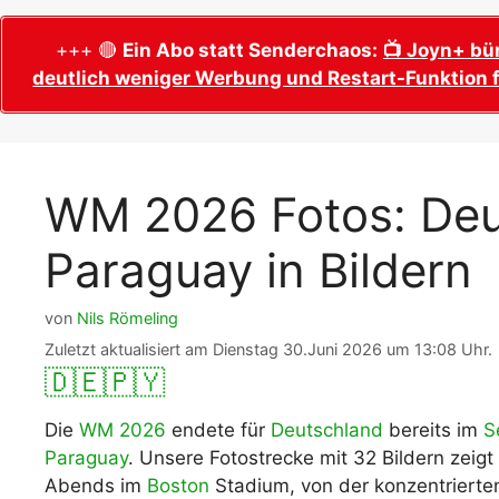
WM 2026 Sech
Termine, Ans
Wer wird Fußball-Weltmeister 2026?
+++ 🔴
Ein Abo statt Senderchaos:
📺 Joyn+ bü
deutlich weniger Werbung und Restart-Funktion f
WM 2026 Acht
Alle WM 2026 Trainer
Termine, Ans
Panini WM 2026 Sticker
WM 2026 Vier
Spielorte, T
Panini WM 2026 Stickerkollektion
WM 2026 Fotos: Deu
WM 2026 Halb
Alle Fußball Weltmeister
Anstoßzeiten
Paraguay in Bildern
Adidas Trionda: offizielle WM 2026
WM 2026 Spie
Spielball
Spielort Mia
Alle Nationalspieler der FIFA Fußball WM
von
Nils Römeling
WM 2026 Fina
2026
Zuletzt aktualisiert am Dienstag 30.Juni 2026 um 13:08 Uhr.
Weltmeister, 
🇩🇪
🇵🇾
WM 2026 Qualifikation in Europa: Tabelle
Fußball WM 
& Spielplan
Ausfüllen &
Die
WM 2026
endete für
Deutschland
bereits im
S
Paraguay
. Unsere Fotostrecke mit 32 Bildern zei
Fußball WM 20
Abends im
Boston
Stadium, von der konzentrierte
PDF zum Dow