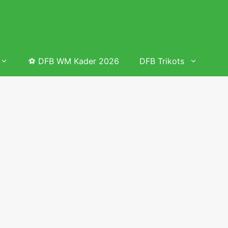
⚽ DFB WM Kader 2026
DFB Trikots
 & Tabelle
Frauenfußball heute
Deutschland Frauen Fußball Nationalmannschaft
 & Tabelle
Deutschland Frauen Länderspiele 2026 – DFB Spielplan
2026
lplan &
Deutschland Frauen Länderspiele 2025 – DFB Spielplan
2025
lplan &
Deutsche Frauen Nationalmannschaft DFB Kader 2025 &
Erfolge
elplan &