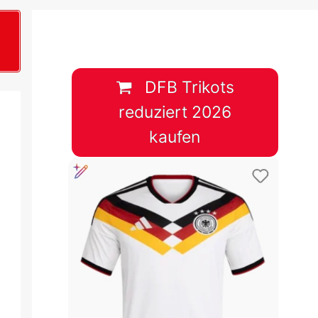
B
plan &
lplan &
DFB Trikots
reduziert 2026
lplan &
kaufen
 & Tabelle
 & Tabelle
 & Tabelle
 & Tabelle