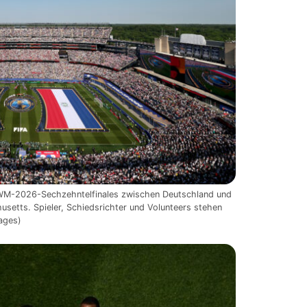
s WM-2026-Sechzehntelfinales zwischen Deutschland und
setts. Spieler, Schiedsrichter und Volunteers stehen
mages)